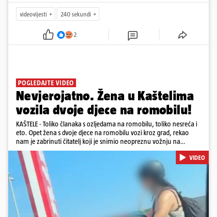
videovijesti
240 sekundi
2
POGLEDAJTE VIDEO
Nevjerojatno. Žena u Kaštelima
vozila dvoje djece na romobilu!
KAŠTELE - Toliko članaka s ozljedama na romobilu, toliko nesreća i
eto. Opet žena s dvoje djece na romobilu vozi kroz grad, rekao
nam je zabrinuti čitatelj koji je snimio neopreznu vožnju na
romobilu u četvrtak prijepodne kroz Kaštele. Podsjetimo, mjesec i
VIDEO
pol od smrti dječaka (14) u Metkoviću, pad s električnog romobila
odnio je još jedan mladi život. Unatoč naporima liječnika KBC-a
Zagreb, u ponedjeljak maloljetnik je podlegao ozljedama
zadobivenima u padu s romobila.