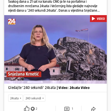
Svakog dana u 21 sat na kanalu CMC-ja te na portalima i
društvenim mrežama 24sata i Večernjeg lista gledajte najnovije
vijesti dana u '240 sekundi 24sata'. Danas u vijestima Snježane
Krnetić: Hrvatska je obilježila 31. obljetnicu Oluje, a pažnju je
VIDEO
privuklo ignoriranje predsjednika Zorana Milanovića i premijera
Andreja Plenkovića u Kninu. Donosimo i detalje o većim
braniteljskim mirovinama, apelu obitelji Hrvata u komi u Irskoj,
upozorenjima nakon nove tragedije na električnom romobilu te
smanjenju proizvodnje u nuklearnoj elektrani Krško.
Pokretanje videa...
Gledajte '240 sekundi' 24sata
| Video: 24sata Video
24sata
240 sekundi
2
1