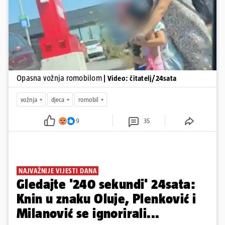
Pokretanje videa...
Opasna vožnja romobilom
| Video: čitatelj/24sata
vožnja
djeca
romobil
9
35
NAJVAŽNIJE VIJESTI DANA
Gledajte '240 sekundi' 24sata:
Knin u znaku Oluje, Plenković i
Milanović se ignorirali...