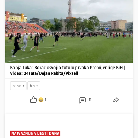
Pokretanje videa...
Banja Luka: Borac osvojio tutulu prvaka Premijer lige BiH
|
Video: 24sata/Dejan Rakita/Pixsell
borac
bih
1
11
NAJVAŽNIJE VIJESTI DANA