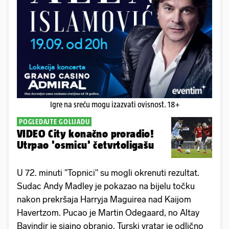
Igre na sreću mogu izazvati ovisnost. 18+
POGLEDAJTE GOLIJADU
VIDEO City konačno proradio!
Utrpao 'osmicu' četvrtoligašu
U 72. minuti "Topnici" su mogli okrenuti rezultat.
Sudac Andy Madley je pokazao na bijelu točku
nakon prekršaja Harryja Maguirea nad Kaijom
Havertzom. Pucao je Martin Odegaard, no Altay
Bayindir je sjajno obranio. Turski vratar je odlično