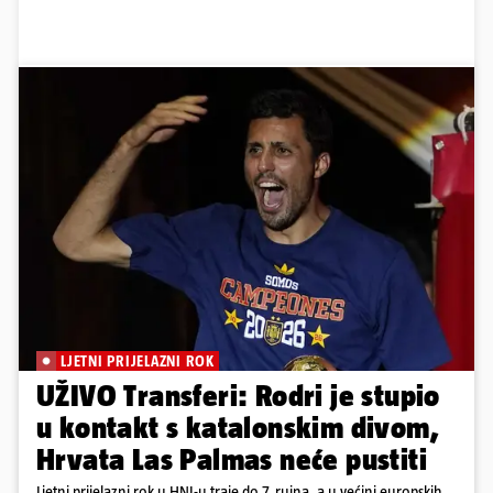
LJETNI PRIJELAZNI ROK
UŽIVO Transferi: Rodri je stupio
u kontakt s katalonskim divom,
Hrvata Las Palmas neće pustiti
Ljetni prijelazni rok u HNL-u traje do 7. rujna, a u većini europskih