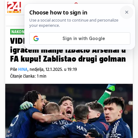
PRIJAVA
Sport
Komentari
3
NAKON RASPUCAVANJA
VIDEO Manchester United s
igračem manje izbacio Arsenal u
FA kupu! Zablistao drugi golman
Piše
HINA
,
nedjelja, 12.1.2025. u 19:19
Čitanje članka: 1 min