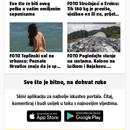
Evo što će biti ovog
FOTO Stručnjaci o Ervinu:
petka u vašim omiljenim
Tih 180 kg je previše,
sapunicama
vježbao on ili ne, prijete
mu mnoge komplikacije
FOTO Toplinski val na
FOTO Pogledajte stanje
vrhuncu: Poznate
na cestama. Kolone na
Hrvatice znaju da je spas
Lučkom i Bajakovu.
u minijaturnom bikiniju
Problemi zbog vjetra
Sve što je bitno, na dohvat ruke
Skini aplikaciju za najbolje iskustvo portala. Čitaj,
komentiraj i budi uvijek u toku s najnovijim vijestima.