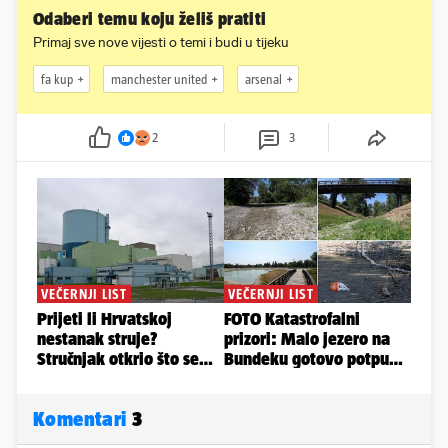
Odaberi temu koju želiš pratiti
Primaj sve nove vijesti o temi i budi u tijeku
fa kup
manchester united
arsenal
2
3
Komentari
3