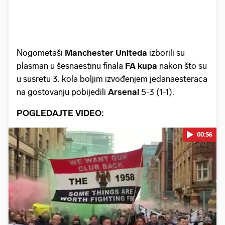
Nogometaši
Manchester Uniteda
izborili su
plasman u šesnaestinu finala
FA kupa
nakon što su
u susretu 3. kola boljim izvođenjem jedanaesteraca
na gostovanju pobijedili
Arsenal
5-3 (1-1).
POGLEDAJTE VIDEO:
00:56
Pokretanje videa...