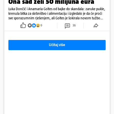
Ona sad želi 50 milijuna eura
Luka Dončić i Anamaria Goltes od bajke do skandala: zaruke pukle,
krenula bitka za skrbništvo i alimentaciju i izgledalo je da će proći
sve sporazumnim rješenjem, ali Goltes je šokirala novom tužbom
u Sloveniji
9
36
Učitaj više