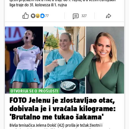
liga traje do 31. kolovoza ili 1. rujna
77
327
OTVORILA SE O PROŠLOSTI
FOTO Jelenu je zlostavljao otac,
dobivala je i vraćala kilograme:
'Brutalno me tukao šakama'
Bivša tenisačica Jelena Dokić (42) prošla je težak životni i