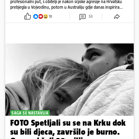
profesionalni put, s obitelji je nakon srpske agresije na Hrvatsku
prebjegla u Vojvodinu, potom u Australiju gdje danas inspirira
mnoge
18
53
SAGA SE NASTAVLJA
FOTO Spetljali su se na Krku dok
su bili djeca, završilo je burno.