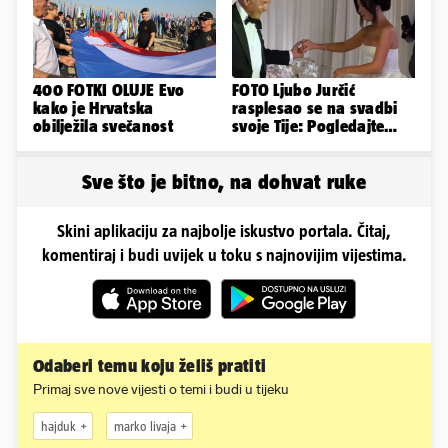
400 FOTKI OLUJE Evo
FOTO Ljubo Jurčić
kako je Hrvatska
rasplesao se na svadbi
obilježila svečanost
svoje Tije: Pogledajte
kako je izgledalo
vjenčanje...
Sve što je bitno, na dohvat ruke
Skini aplikaciju za najbolje iskustvo portala. Čitaj,
komentiraj i budi uvijek u toku s najnovijim vijestima.
Odaberi temu koju želiš pratiti
Primaj sve nove vijesti o temi i budi u tijeku
hajduk
marko livaja