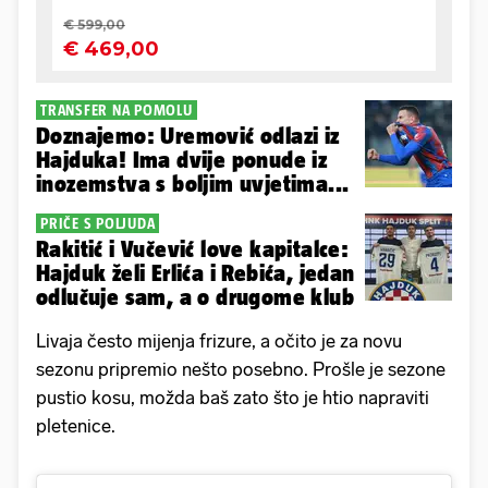
TRANSFER NA POMOLU
Doznajemo: Uremović odlazi iz
Hajduka! Ima dvije ponude iz
inozemstva s boljim uvjetima...
PRIČE S POLJUDA
Rakitić i Vučević love kapitalce:
Hajduk želi Erlića i Rebića, jedan
odlučuje sam, a o drugome klub
Livaja često mijenja frizure, a očito je za novu
sezonu pripremio nešto posebno. Prošle je sezone
pustio kosu, možda baš zato što je htio napraviti
pletenice.