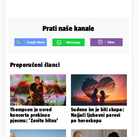
Prati naše kanale
Preporučeni članci
Thompson je usred
Suđeno im je biti skupa:
koncerta prekinuo
Najjači ljubavni parovi
pjesmu: 'Zovite hitnu'
po horoskopu