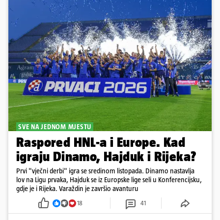
SVE NA JEDNOM MJESTU
Raspored HNL-a i Europe. Kad
igraju Dinamo, Hajduk i Rijeka?
Prvi "vječni derbi" igra se sredinom listopada. Dinamo nastavlja
lov na Ligu prvaka, Hajduk se iz Europske lige seli u Konferencijsku,
gdje je i Rijeka. Varaždin je završio avanturu
18
41