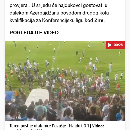
provjera". U srijedu će hajdukovci gostovati u
dalekom Azerbajdžanu povodom drugog kola
kvalifikacija za Konferencijsku ligu kod
Zire
.
POGLEDAJTE VIDEO:
00:28
Pokretanje videa...
Teren poslije utakmice Posušje - Hajduk 0-1
| Video: