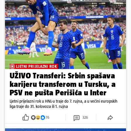
LJETNI PRIJELAZNI ROK
UŽIVO Transferi: Srbin spašava
karijeru transferom u Tursku, a
PSV ne pušta Perišića u Inter
Ljetni prijelazni rok u HNL-u traje do 7. rujna, a u većini europskih
liga traje do 31. kolovoza ili 1. rujna
76
326