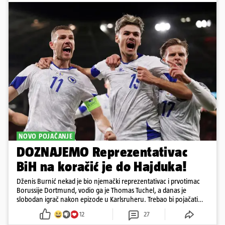
NOVO POJAČANJE
DOZNAJEMO Reprezentativac
BiH na koračić je do Hajduka!
Dženis Burnić nekad je bio njemački reprezentativac i prvotimac
Borussije Dortmund, vodio ga je Thomas Tuchel, a danas je
slobodan igrač nakon epizode u Karlsruheru. Trebao bi pojačati
konkurenciju u veznom redu
12
27