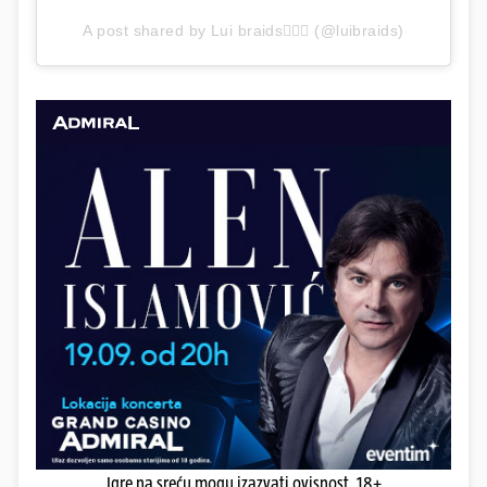
A post shared by Lui braids💁🏼‍♀️ (@luibraids)
Igre na sreću mogu izazvati ovisnost. 18+