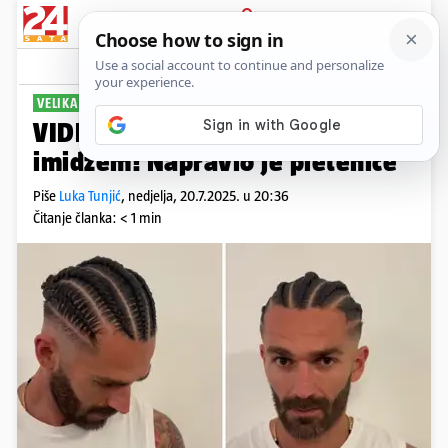
PRIJAVA
Sport
Komentari
70
VELIKA PROMJENA
VIDEO Marko Livaja iznenadio
imidžem! Napravio je pletenice
Piše
Luka Tunjić
,
nedjelja, 20.7.2025. u 20:36
Čitanje članka: < 1 min