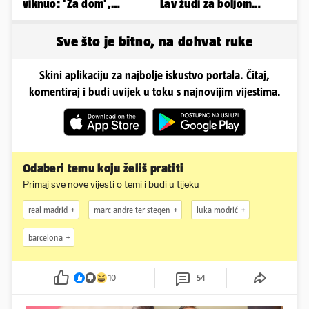
viknuo: 'Za dom',
Lav žudi za boljom
publika odgovorila:
plaćom, Bik je rastresen
'Spremni'
Sve što je bitno, na dohvat ruke
Skini aplikaciju za najbolje iskustvo portala. Čitaj,
komentiraj i budi uvijek u toku s najnovijim vijestima.
Odaberi temu koju želiš pratiti
Primaj sve nove vijesti o temi i budi u tijeku
real madrid
marc andre ter stegen
luka modrić
barcelona
10
54