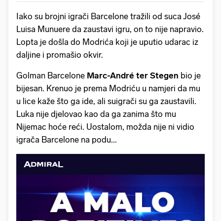
Iako su brojni igrači Barcelone tražili od suca José
Luisa Munuere da zaustavi igru, on to nije napravio.
Lopta je došla do Modrića koji je uputio udarac iz
daljine i promašio okvir.
Golman Barcelone
Marc-André ter Stegen
bio je
bijesan. Krenuo je prema Modriću u namjeri da mu
u lice kaže što ga ide, ali suigrači su ga zaustavili.
Luka nije djelovao kao da ga zanima što mu
Nijemac hoće reći. Uostalom, možda nije ni vidio
igrača Barcelone na podu...