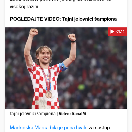
visokoj razini.
POGLEDAJTE VIDEO: Tajni jelovnici šampiona
01:14
Pokretanje videa...
Tajni jelovnici šampiona
| Video: KanalRi
Madridska Marca bila je puna hvale
za nastup