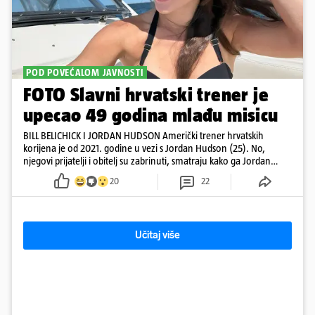
POD POVEĆALOM JAVNOSTI
FOTO Slavni hrvatski trener je
upecao 49 godina mlađu misicu
BILL BELICHICK I JORDAN HUDSON Američki trener hrvatskih
korijena je od 2021. godine u vezi s Jordan Hudson (25). No,
njegovi prijatelji i obitelj su zabrinuti, smatraju kako ga Jordan
kontrolira
20
22
Učitaj više