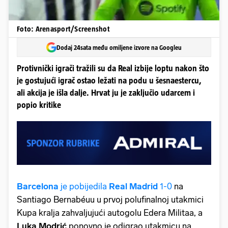
Foto: Arenasport/Screenshot
Dodaj 24sata među omiljene izvore na Googleu
Protivnički igrači tražili su da Real izbije loptu nakon što
je gostujući igrač ostao ležati na podu u šesnaestercu,
ali akcija je išla dalje. Hrvat ju je zaključio udarcem i
popio kritike
Barcelona
je pobijedila
Real Madrid
1-0
na
Santiago Bernabéuu u prvoj polufinalnoj utakmici
Kupa kralja zahvaljujući autogolu Edera Militaa, a
Luka Modrić
ponovno je odigrao utakmicu na