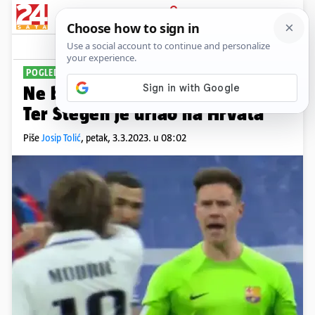
PRIJAVA
Sport
Komentari
54
POGLEDAJTE VIDEO
Ne baš fair-play potez Modrića:
Ter Stegen je urlao na Hrvata
Piše
Josip Tolić
,
petak, 3.3.2023. u 08:02