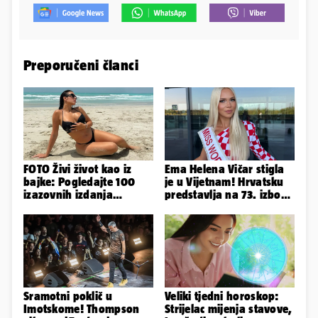
Preporučeni članci
FOTO Živi život kao iz
Ema Helena Vičar stigla
bajke: Pogledajte 100
je u Vijetnam! Hrvatsku
izazovnih izdanja
predstavlja na 73. izboru
Ronaldove Georgine
Miss Svijeta
Sramotni poklič u
Veliki tjedni horoskop:
Imotskome! Thompson
Strijelac mijenja stavove,