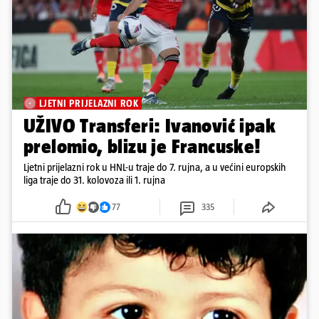
LJETNI PRIJELAZNI ROK
UŽIVO Transferi: Ivanović ipak
prelomio, blizu je Francuske!
Ljetni prijelazni rok u HNL-u traje do 7. rujna, a u većini europskih
liga traje do 31. kolovoza ili 1. rujna
77
335