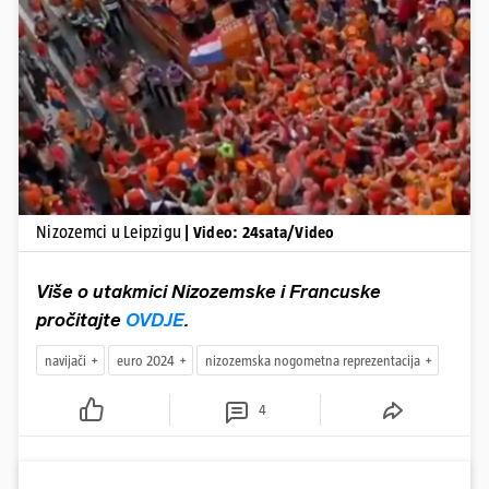
Pokretanje videa...
Nizozemci u Leipzigu
| Video: 24sata/Video
Više o utakmici Nizozemske i Francuske
pročitajte
OVDJE
.
navijači
euro 2024
nizozemska nogometna reprezentacija
4