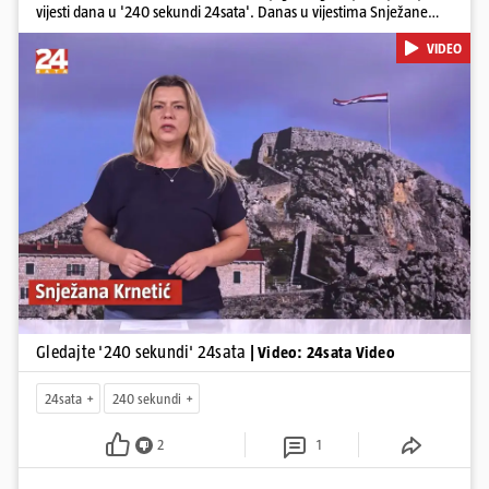
vijesti dana u '240 sekundi 24sata'. Danas u vijestima Snježane
Krnetić: Hrvatska je obilježila 31. obljetnicu Oluje, a pažnju je
VIDEO
privuklo ignoriranje predsjednika Zorana Milanovića i premijera
Andreja Plenkovića u Kninu. Donosimo i detalje o većim
braniteljskim mirovinama, apelu obitelji Hrvata u komi u Irskoj,
upozorenjima nakon nove tragedije na električnom romobilu te
smanjenju proizvodnje u nuklearnoj elektrani Krško.
Pokretanje videa...
Gledajte '240 sekundi' 24sata
| Video: 24sata Video
24sata
240 sekundi
2
1