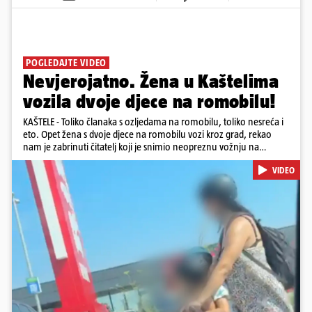
POGLEDAJTE VIDEO
Nevjerojatno. Žena u Kaštelima
vozila dvoje djece na romobilu!
KAŠTELE - Toliko članaka s ozljedama na romobilu, toliko nesreća i
eto. Opet žena s dvoje djece na romobilu vozi kroz grad, rekao
nam je zabrinuti čitatelj koji je snimio neopreznu vožnju na
romobilu u četvrtak prijepodne kroz Kaštele. Podsjetimo, mjesec i
VIDEO
pol od smrti dječaka (14) u Metkoviću, pad s električnog romobila
odnio je još jedan mladi život. Unatoč naporima liječnika KBC-a
Zagreb, u ponedjeljak maloljetnik je podlegao ozljedama
zadobivenima u padu s romobila.
Pokretanje videa...