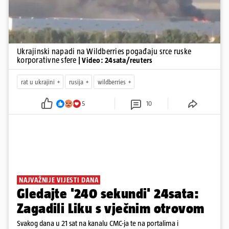
Ukrajinski napadi na Wildberries pogađaju srce ruske
korporativne sfere
| Video: 24sata/reuters
rat u ukrajini
rusija
wildberries
5
10
NAJVAŽNIJE VIJESTI DANA
Gledajte '240 sekundi' 24sata:
Zagadili Liku s vječnim otrovom
Svakog dana u 21 sat na kanalu CMC-ja te na portalima i