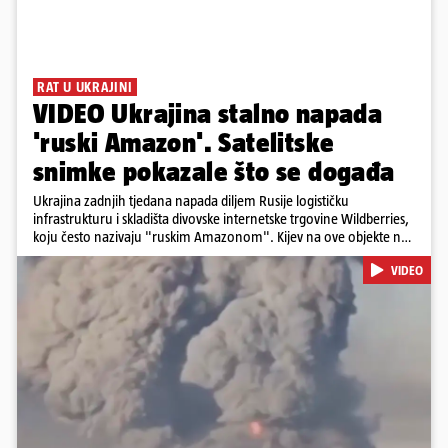
RAT U UKRAJINI
VIDEO Ukrajina stalno napada
'ruski Amazon'. Satelitske
snimke pokazale što se događa
Ukrajina zadnjih tjedana napada diljem Rusije logističku
infrastrukturu i skladišta divovske internetske trgovine Wildberries,
koju često nazivaju "ruskim Amazonom". Kijev na ove objekte ne
gleda samo kao na obična trgovačka skladišta, već tvrdi da ih ruske
VIDEO
snage koriste i za vojne potrebe, odnosno za skladištenje i
distribuciju dijelova za dronove i druge opreme koja se koristi u
ratu. S druge strane, napadi služe i kao izravan odgovor na ruska
bombardiranja ukrajinske poštanske i logističke infrastrukture te
kao način da se ekonomske posljedice rata prenesu dublje na ruski
teritorij i približe običnim građanima.
Pokretanje videa...