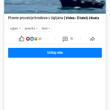
Plovne procesije brodova s Ugljana
| Video: Čitatelj 24sata
ugljan
povorka
brod
20
19
Učitaj više