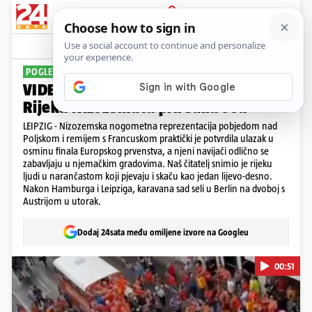
PRIJAVA
Sport
Komentari
4
POGLEDAJTE FEŠTU
VIDEO Najbolji navijači na Euru?
Rijeka Nizozemaca priredila šou
LEIPZIG - Nizozemska nogometna reprezentacija pobjedom nad
Poljskom i remijem s Francuskom praktički je potvrdila ulazak u
osminu finala Europskog prvenstva, a njeni navijači odlično se
zabavljaju u njemačkim gradovima. Naš čitatelj snimio je rijeku
ljudi u narančastom koji pjevaju i skaču kao jedan lijevo-desno.
Nakon Hamburga i Leipziga, karavana sad seli u Berlin na dvoboj s
Austrijom u utorak.
Dodaj 24sata među omiljene izvore na Googleu
00:51