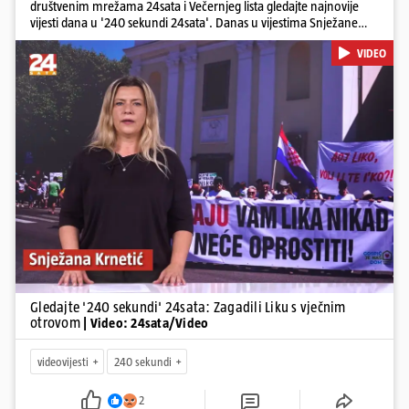
društvenim mrežama 24sata i Večernjeg lista gledajte najnovije
vijesti dana u '240 sekundi 24sata'. Danas u vijestima Snježane
Krnetić: Lika teško zagađena s 37.000 tona opasnog otpada, Troje
VIDEO
poginulih u nesreći u Zagrebu, Uhićen načelnik Svetog Ivana
Žabna, Borba za život Denisa Vejzovića, Krajaču režu ovlasti: Slijedi
otkaz...
Pokretanje videa...
Gledajte '240 sekundi' 24sata: Zagadili Liku s vječnim
otrovom
| Video: 24sata/Video
videovijesti
240 sekundi
2