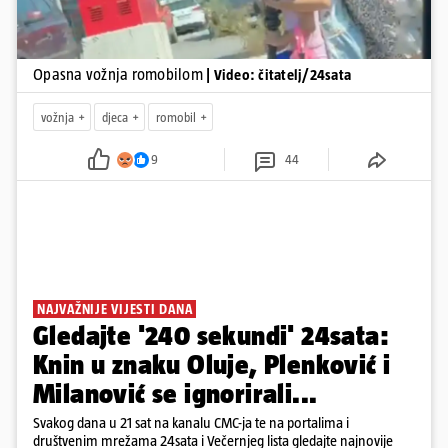
Opasna vožnja romobilom
| Video: čitatelj/24sata
vožnja
djeca
romobil
9
44
NAJVAŽNIJE VIJESTI DANA
Gledajte '240 sekundi' 24sata:
Knin u znaku Oluje, Plenković i
Milanović se ignorirali...
Svakog dana u 21 sat na kanalu CMC-ja te na portalima i
društvenim mrežama 24sata i Večernjeg lista gledajte najnovije