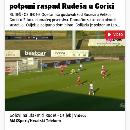
potpuni raspad Rudeša u Gorici
RUDEŠ - OSIJEK 1-6 Osječani su gostovali kod Rudeša u Velikoj
Gorici u 2. kolu domaćeg prvenstva. Domaćini su solidno otvorili
susret, ali Osijek je potpuno dominirao. Golijadu je pokrenuo Leon
u 12. minuti, a povećao je u 24. minuti. Meksikancu su ovo bili prvi
VIDEO
golovi u dresu 'bijelo-plavih' Nail Omerović bio je junak u dresu
gostiju, zabio hat-trick. Mrežu golmana Rudeša tresao je u 41., 44.
minuti i 81. minuti. U dugu listu strijelaca u velikoj Gorici upisao se i
Arnel Jakupović golom u 69. minuti. Utješni gol za smanjenje
zaostatka u dresu Rudeša zabio je Ilečić u 84. minuti. Osijek je s tri
boda na prvom mjestu tablice HNL-a
Pokretanje videa...
Golovi na utakmici Rudeš - Osijek
| Video:
MAXSport/Hrvatski Telekom