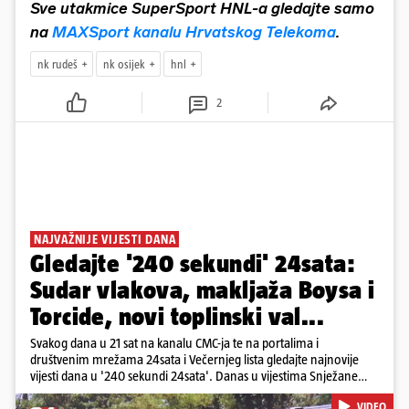
Sve utakmice SuperSport HNL-a gledajte samo
na
MAXSport kanalu Hrvatskog Telekoma
.
nk rudeš
nk osijek
hnl
2
NAJVAŽNIJE VIJESTI DANA
Gledajte '240 sekundi' 24sata:
Sudar vlakova, makljaža Boysa i
Torcide, novi toplinski val...
Svakog dana u 21 sat na kanalu CMC-ja te na portalima i
društvenim mrežama 24sata i Večernjeg lista gledajte najnovije
vijesti dana u '240 sekundi 24sata'. Danas u vijestima Snježane
Krnetić: Željeznička nesreća između kolodvora Sveti Ivan Žabno i
VIDEO
Gradec, masovna tučnjava Boysa i Torcide, prijeti nestašica vode