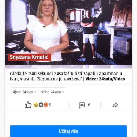
branitelja...
Pokretanje videa...
Gledajte '240 sekundi 24sata! Turisti zapalili apartman u
Istri, vlasnik: 'Sezona mi je završena'
| Video: 24sata/Video
vijesti 24sata
video 24sata
5
6
Učitaj više