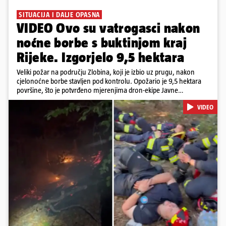
SITUACIJA I DALJE OPASNA
VIDEO Ovo su vatrogasci nakon
noćne borbe s buktinjom kraj
Rijeke. Izgorjelo 9,5 hektara
Veliki požar na području Zlobina, koji je izbio uz prugu, nakon
cjelonoćne borbe stavljen pod kontrolu. Opožario je 9,5 hektara
površine, što je potvrđeno mjerenjima dron-ekipe Javne
vatrogasne postrojbe grada Rijeke. Vatru je gasilo 55 ljudi sa 17
VIDEO
vozila te više DVD-ova i JVP Rijeka. Situacija je i dalje ozbiljna zbog
jakog vjetra koji povećava opasnost od razbuktavanja. Zato ostaju i
dežurati na terenu
Pokretanje videa...