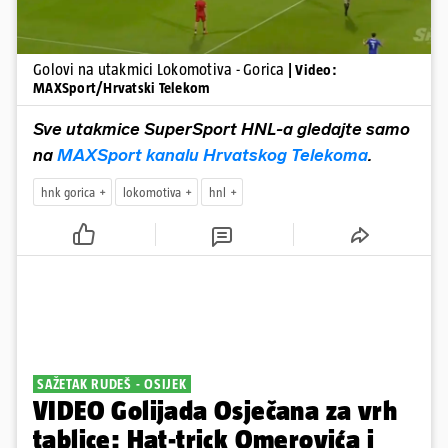
Golovi na utakmici Lokomotiva - Gorica
| Video:
MAXSport/Hrvatski Telekom
Sve utakmice SuperSport HNL-a gledajte samo
na
MAXSport kanalu Hrvatskog Telekoma
.
hnk gorica
lokomotiva
hnl
SAŽETAK RUDEŠ - OSIJEK
VIDEO Golijada Osječana za vrh
tablice: Hat-trick Omerovića i