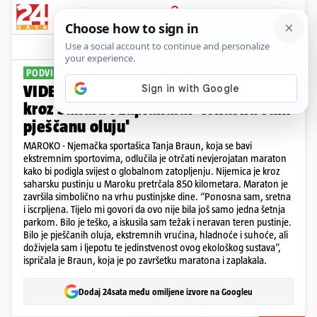
PRIJAVA
Sport
Komentari
0
PODVIG NJEMAČKE SPORTAŠICE
VIDEO Njemica je istrčala 850 km
kroz Saharu i zaplakala: 'Iskusila sam
pješčanu oluju'
MAROKO - Njemačka sportašica Tanja Braun, koja se bavi
ekstremnim sportovima, odlučila je otrčati nevjerojatan maraton
kako bi podigla svijest o globalnom zatopljenju. Nijemica je kroz
saharsku pustinju u Maroku pretrčala 850 kilometara. Maraton je
završila simbolično na vrhu pustinjske dine. “Ponosna sam, sretna
i iscrpljena. Tijelo mi govori da ovo nije bila još samo jedna šetnja
parkom. Bilo je teško, a iskusila sam težak i neravan teren pustinje.
Bilo je pješčanih oluja, ekstremnih vrućina, hladnoće i suhoće, ali
doživjela sam i ljepotu te jedinstvenost ovog ekološkog sustava”,
ispričala je Braun, koja je po završetku maratona i zaplakala.
Dodaj 24sata među omiljene izvore na Googleu