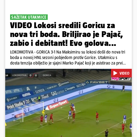
SAŽETAK UTAKMICE
VIDEO Lokosi sredili Goricu za
nova tri boda. Briljirao je Pajač,
zabio i debitant! Evo golova...
LOKOMOTIVA - GORICA 3-1 Na Maksimiru su lokosi došli do nova tri
boda u novoj HNL sezoni pobjedom protiv Gorice. Utakmicu s
dosta tenzija obilježio je sjajni Marko Pajač koji je asistirao za prvi
gol Mariću, a zakuhao drugi kada je Kavelj zabio auto-gol.
VIDEO
Bogojević je smanjio, Gorica je pritiskala i nizala šanse, ali onda
primila kontru pred kraj. Lokosi sele na vrh tablice s Osijekom
Pokretanje videa...