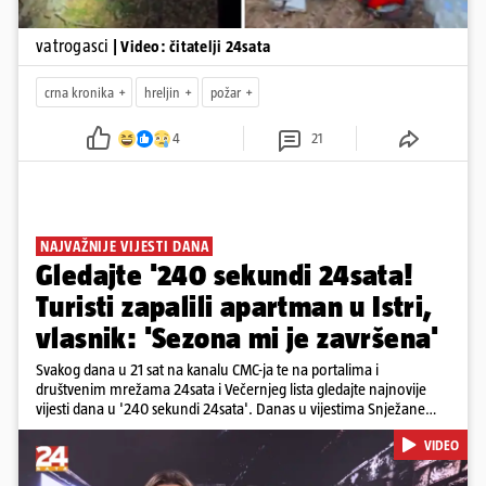
vatrogasci
| Video: čitatelji 24sata
crna kronika
hreljin
požar
4
21
NAJVAŽNIJE VIJESTI DANA
Gledajte '240 sekundi 24sata!
Turisti zapalili apartman u Istri,
vlasnik: 'Sezona mi je završena'
Svakog dana u 21 sat na kanalu CMC-ja te na portalima i
društvenim mrežama 24sata i Večernjeg lista gledajte najnovije
vijesti dana u '240 sekundi 24sata'. Danas u vijestima Snježane
Krnetić: Turisti uništili apartman u Istri, 125 milijuna eura mogla bi
VIDEO
stajati sanacija otpada u Gospiću, u Osijeku pretukli nogometnog
suca, od utorka nove cijene goriva, rastu mirovine za 200 tisuća