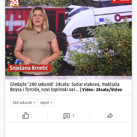
kraj Požege...
Pokretanje videa...
Gledajte '240 sekundi' 24sata: Sudar vlakova, makljaža
Boysa i Torcide, novi toplinski val...
| Video: 24sata/Video
240 sekundi
vijesti
1