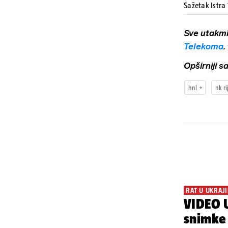
Sažetak Istra 
Sve utakm
Telekoma
.
Opširniji 
hnl
nk ri
RAT U UKRAJI
VIDEO U
snimke