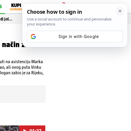
S
PRIJAVA
idi još…
 način zabila
uti na asistenciju Marka
irao, ali ovog puta Vinku
Dogan zabio je za Rijeku,