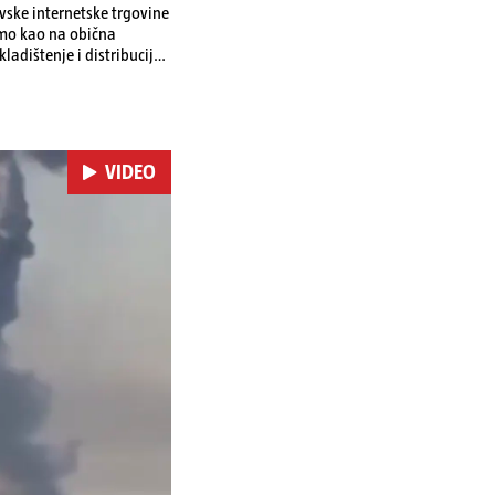
ovske internetske trgovine
amo kao na obična
ladištenje i distribuciju
 i kao izravan odgovor na
se ekonomske posljedice
VIDEO