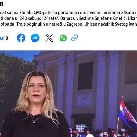
m
 21 sat na kanalu CMC-ja te na portalima i društvenim mrežama 24sata i V
sti dana u '240 sekundi 24sata'. Danas u vijestima Snježane Krnetić: Lik
otpada, Troje poginulih u nesreći u Zagrebu, Uhićen načelnik Svetog Ivan
a, Krajaču režu ovlasti: Slijedi otkaz...
ari
0
Pokretanje videa...