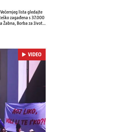
ečernjeg lista gledajte
a teško zagađena s 37.000
a Žabna, Borba za život
VIDEO