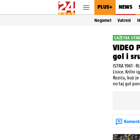
PLUS+
NEWS
Nogomet
Vatreni
H
SAŽETAK UTA
VIDEO P
gol i s
ISTRA 1961 - 
Lisice. Krilni 
Roziću, koji j
no taj gol pon
Koment