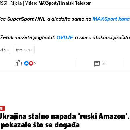
1961 - Rijeka
| Video: MAXSport/Hrvatski Telekom
ice SuperSport HNL-a gledajte samo na
MAXSport kana
sažetak možete pogledati
OVDJE
, a sve o utakmici pročita
jeka
istra 1961
5
26
NI
krajina stalno napada 'ruski Amazon'.
 pokazale što se događa