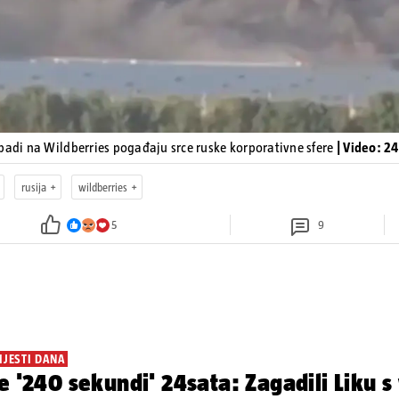
padi na Wildberries pogađaju srce ruske korporativne sfere
| Video: 2
rusija
wildberries
5
9
IJESTI DANA
e '240 sekundi' 24sata: Zagadili Liku s