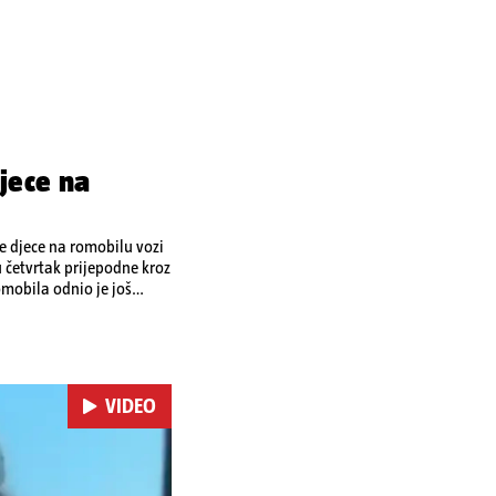
jece na
je djece na romobilu vozi
u četvrtak prijepodne kroz
omobila odnio je još
 je podlegao ozljedama
VIDEO