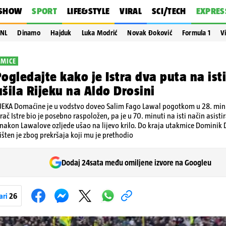
SHOW
SPORT
LIFE&STYLE
VIRAL
SCI/TECH
EXPRES
NL
Dinamo
Hajduk
Luka Modrić
Novak Đoković
Formula 1
V
KMICE
ogledajte kako je Istra dva puta na isti
rušila Rijeku na Aldo Drosini
RIJEKA Domaćine je u vodstvo doveo Salim Fago Lawal pogotkom u 28. min
igrač Istre bio je posebno raspoložen, pa je u 70. minuti na isti način asist
e nakon Lawalove ozljede ušao na lijevo krilo. Do kraja utakmice Dominik 
išten je zbog prekršaja koji mu je prethodio
Dodaj 24sata među omiljene izvore na Googleu
ari
26