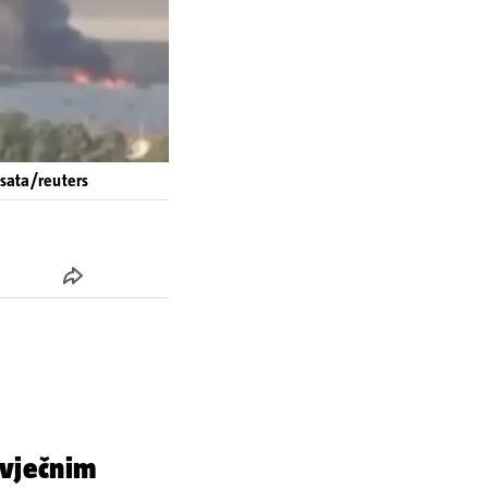
4sata/reuters
 vječnim