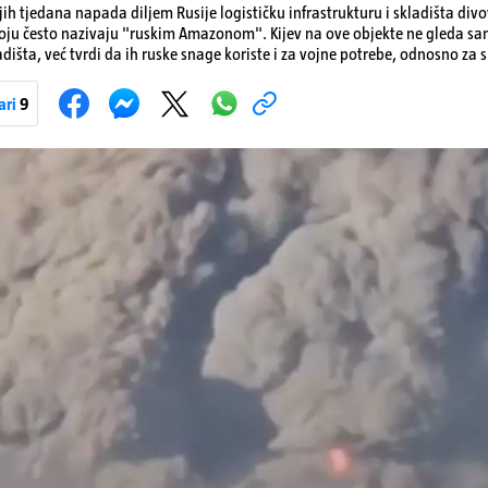
ih tjedana napada diljem Rusije logističku infrastrukturu i skladišta div
koju često nazivaju "ruskim Amazonom". Kijev na ove objekte ne gleda s
dišta, već tvrdi da ih ruske snage koriste i za vojne potrebe, odnosno za sk
onove i druge opreme koja se koristi u ratu. S druge strane, napadi služe
iranja ukrajinske poštanske i logističke infrastrukture te kao način da 
ari
9
ublje na ruski teritorij i približe običnim građanima.
Pokretanje videa...