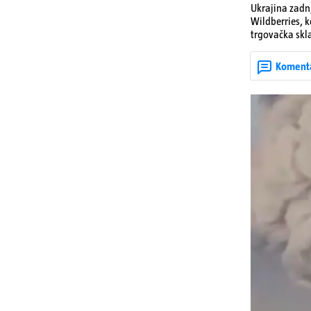
Ukrajina zadnj
Wildberries, 
trgovačka skla
dijelova za dr
ruska bombard
Koment
rata prenesu d