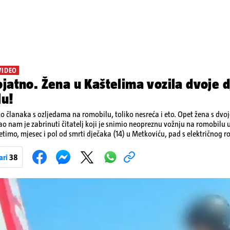
VIDEO
jatno. Žena u Kaštelima vozila dvoje d
lu!
ko članaka s ozljedama na romobilu, toliko nesreća i eto. Opet žena s dvo
ao nam je zabrinuti čitatelj koji je snimio neopreznu vožnju na romobilu 
etimo, mjesec i pol od smrti dječaka (14) u Metkoviću, pad s električnog r
ivot. Unatoč naporima liječnika KBC-a Zagreb, u ponedjeljak maloljetnik
u padu s romobila.
ari
38