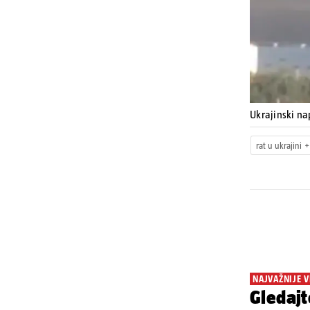
Ukrajinski na
rat u ukrajini
NAJVAŽNIJE V
Gledajt