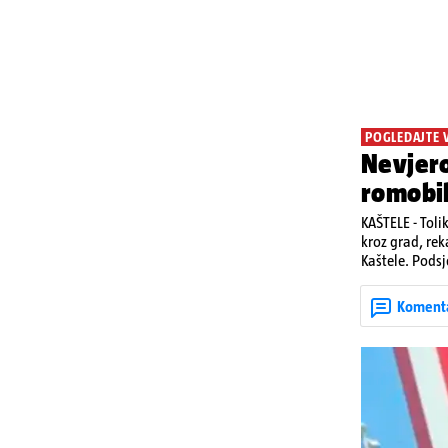
POGLEDAJTE 
Nevjero
romobi
KAŠTELE - Toli
kroz grad, rek
Kaštele. Podsj
jedan mladi ž
zadobivenima 
Koment