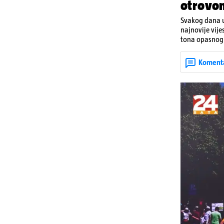
otrovo
Svakog dana u
najnovije vije
tona opasnog 
Denisa Vejzović
Koment