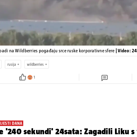
padi na Wildberries pogađaju srce ruske korporativne sfere
| Video: 2
rusija
wildberries
1
IJESTI DANA
e '240 sekundi' 24sata: Zagadili Liku s