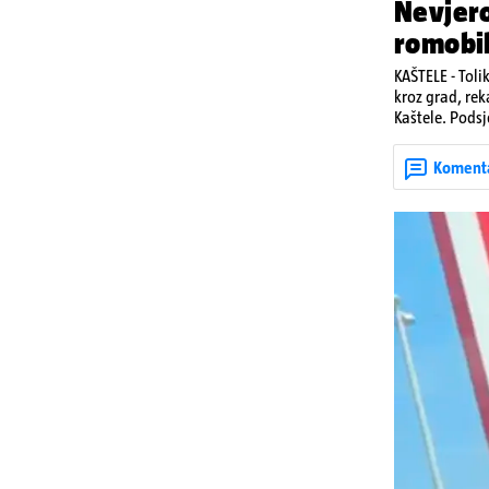
Nevjero
romobi
KAŠTELE - Toli
kroz grad, rek
Kaštele. Podsj
jedan mladi ž
zadobivenima 
Koment