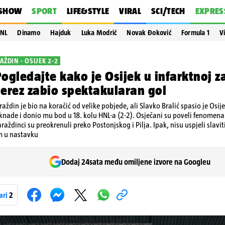
SHOW
SPORT
LIFE&STYLE
VIRAL
SCI/TECH
EXPRES
NL
Dinamo
Hajduk
Luka Modrić
Novak Đoković
Formula 1
V
AŽDIN - OSIJEK 2-2
ogledajte kako je Osijek u infarktnoj z
erez zabio spektakularan gol
aždin je bio na koračić od velike pobjede, ali Slavko Bralić spasio je Osij
nade i donio mu bod u 18. kolu HNL-a (2-2). Osječani su poveli fenom
raždinci su preokrenuli preko Postonjskog i Pilja. Ipak, nisu uspjeli slavi
 u nastavku
Dodaj 24sata među omiljene izvore na Googleu
ari
2