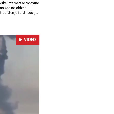
ovske internetske trgovine
amo kao na obična
ladištenje i distribuciju
 i kao izravan odgovor na
se ekonomske posljedice
VIDEO