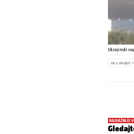
Ukrajinski na
rat u ukrajini
NAJVAŽNIJE V
Gledajt