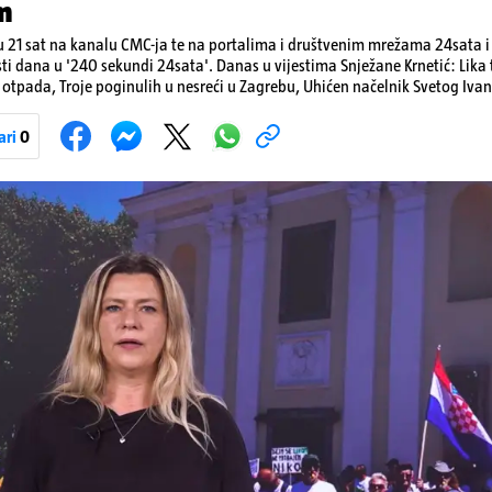
m
 21 sat na kanalu CMC-ja te na portalima i društvenim mrežama 24sata i V
sti dana u '240 sekundi 24sata'. Danas u vijestima Snježane Krnetić: Lik
otpada, Troje poginulih u nesreći u Zagrebu, Uhićen načelnik Svetog Ivan
a, Krajaču režu ovlasti: Slijedi otkaz...
ari
0
Pokretanje videa...