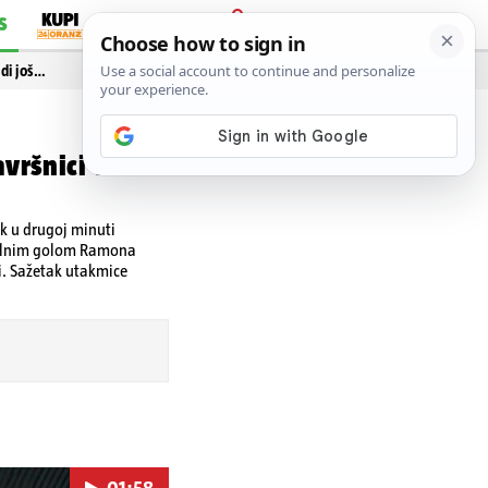
S
PRIJAVA
idi još…
avršnici uzeo
ek u drugoj minuti
enalnim golom Ramona
ti. Sažetak utakmice