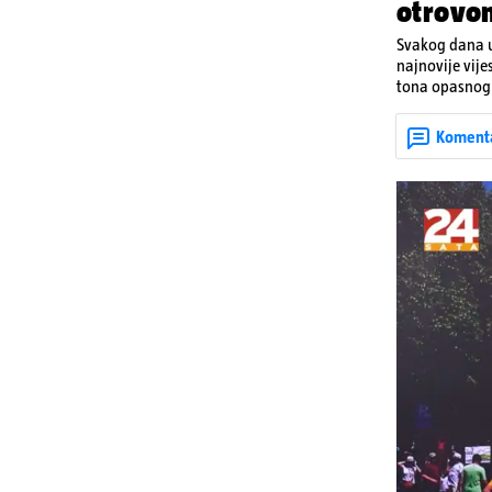
otrovo
Svakog dana u
najnovije vije
tona opasnog 
Denisa Vejzović
Koment