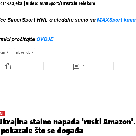
ždin-Osijeka
| Video: MAXSport/Hrvatski Telekom
ice SuperSport HNL-a gledajte samo na
MAXSport kana
kmici pročitajte
OVDJE
ždin
nk osijek
2
NI
krajina stalno napada 'ruski Amazon'.
 pokazale što se događa