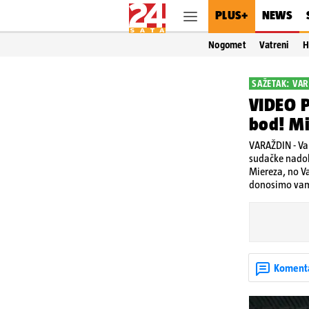
PLUS+
NEWS
Nogomet
Vatreni
H
SAŽETAK: VAR
VIDEO P
bod! Mi
VARAŽDIN - Var
sudačke nadok
Miereza, no Va
donosimo vam
Koment