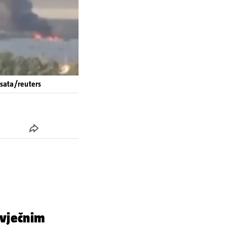
4sata/reuters
 vječnim