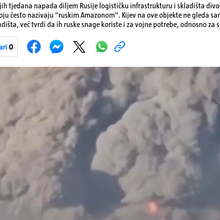
ih tjedana napada diljem Rusije logističku infrastrukturu i skladišta div
koju često nazivaju "ruskim Amazonom". Kijev na ove objekte ne gleda s
dišta, već tvrdi da ih ruske snage koriste i za vojne potrebe, odnosno za sk
onove i druge opreme koja se koristi u ratu. S druge strane, napadi služe
iranja ukrajinske poštanske i logističke infrastrukture te kao način da 
ari
0
ublje na ruski teritorij i približe običnim građanima.
Pokretanje videa...