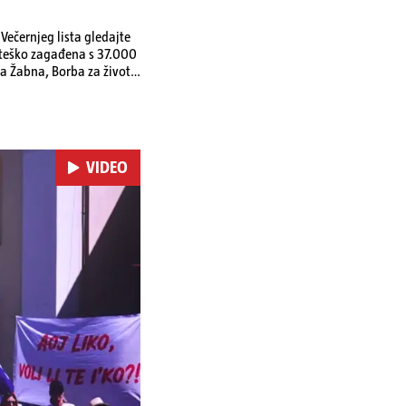
ečernjeg lista gledajte
a teško zagađena s 37.000
a Žabna, Borba za život
VIDEO