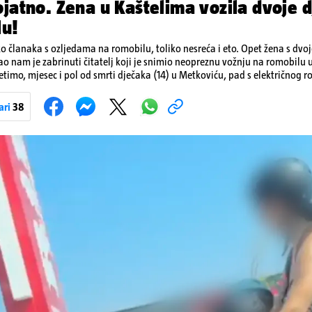
jatno. Žena u Kaštelima vozila dvoje d
lu!
ko članaka s ozljedama na romobilu, toliko nesreća i eto. Opet žena s dvo
ao nam je zabrinuti čitatelj koji je snimio neopreznu vožnju na romobilu 
etimo, mjesec i pol od smrti dječaka (14) u Metkoviću, pad s električnog r
ivot. Unatoč naporima liječnika KBC-a Zagreb, u ponedjeljak maloljetnik
u padu s romobila.
ari
38
Pokretanje videa...