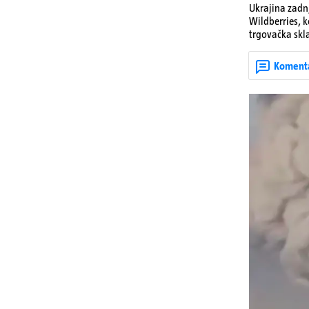
Ukrajina zadnj
Wildberries, 
trgovačka skla
dijelova za dr
ruska bombard
Koment
rata prenesu d