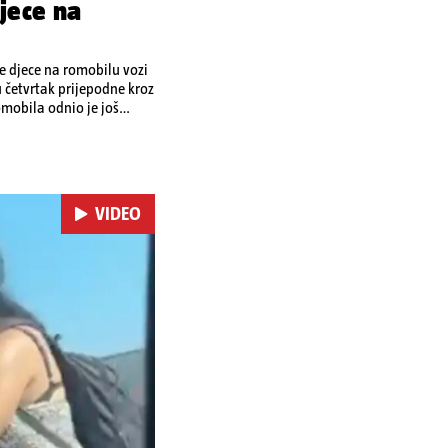
jece na
je djece na romobilu vozi
u četvrtak prijepodne kroz
omobila odnio je još
 je podlegao ozljedama
VIDEO