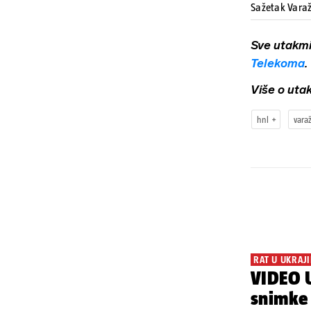
Sažetak Vara
Sve utakm
Telekoma
.
Više o uta
hnl
vara
RAT U UKRAJI
VIDEO U
snimke