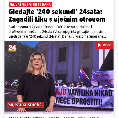
NAJVAŽNIJE VIJESTI DANA
Gledajte '240 sekundi' 24sata:
Zagadili Liku s vječnim otrovom
Svakog dana u 21 sat na kanalu CMC-ja te na portalima i
društvenim mrežama 24sata i Večernjeg lista gledajte najnovije
vijesti dana u '240 sekundi 24sata'. Danas u vijestima Snježane
Krnetić: Lika teško zagađena s 37.000 tona opasnog otpada, Troje
VIDEO
poginulih u nesreći u Zagrebu, Uhićen načelnik Svetog Ivana
Žabna, Borba za život Denisa Vejzovića, Krajaču režu ovlasti: Slijedi
otkaz...
Pokretanje videa...