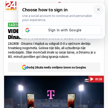
PRIJAVA
Sport
Komentari
47
SAŽETAK: DINAMO - HAJDUK 0-0
VIDEO Pogledajte poništen gol
Dinama i odluku suca i VAR sobe
ZAGREB - Dinamo i Hajduk su odigrali 0-0 u vječnom derbiju
hrvatskog nogometa. Golova nije bilo, ali uzbuđenja nije
nedostajalo. Obje momčadi imale su svoje šanse, a Dinamu je u
80. minuti poništen gol zbog igranja rukom.
Dodaj 24sata među omiljene izvore na Googleu
01:33