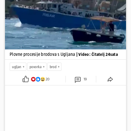
tradicionalna Kukljiška fešta, koja će započeti u popodnevnim
Pokretanje videa...
satima s tradicionalnim dalmatinskim igrama.
Plovne procesije brodova s Ugljana
| Video: Čitatelj 24sata
ugljan
povorka
brod
20
19