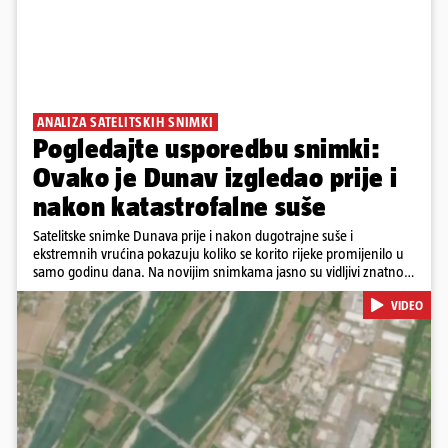
ANALIZA SATELITSKIH SNIMKI
Pogledajte usporedbu snimki:
Ovako je Dunav izgledao prije i
nakon katastrofalne suše
Satelitske snimke Dunava prije i nakon dugotrajne suše i
ekstremnih vrućina pokazuju koliko se korito rijeke promijenilo u
samo godinu dana. Na novijim snimkama jasno su vidljivi znatno
veći pješčani sprudovi i sužene vodene površine, što svjedoči o
VIDEO
povijesno niskim vodostajima. Promjene su zabilježene duž cijelog
toka, od Njemačke i Austrije, preko Slovačke, Hrvatske i Srbije, do
Rumunjske i Bugarske. Snimke je tijekom ljeta 2025. i 2026.
zabilježio satelit Sentinel-2 u sklopu programa Europske unije
Copernicus.
Pokretanje videa...