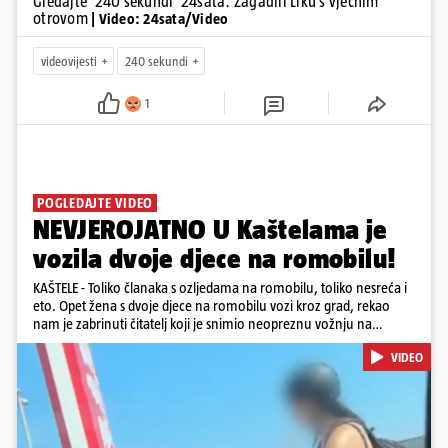
Gledajte '240 sekundi' 24sata: Zagadili Liku s vječnim
otrovom
| Video: 24sata/Video
videovijesti
240 sekundi
1
POGLEDAJTE VIDEO
NEVJEROJATNO U Kaštelama je
vozila dvoje djece na romobilu!
KAŠTELE - Toliko članaka s ozljedama na romobilu, toliko nesreća i
eto. Opet žena s dvoje djece na romobilu vozi kroz grad, rekao
nam je zabrinuti čitatelj koji je snimio neopreznu vožnju na
romobilu u četvrtak prijepodne. Podsjetimo, mjesec i pol od smrti
VIDEO
dječaka (14) u Metkoviću, pad s električnog romobila odnio je još
jedan mladi život. Unatoč naporima liječnika KBC-a Zagreb, u
ponedjeljak maloljetnik je podlegao ozljedama zadobivenima u
padu s romobila.