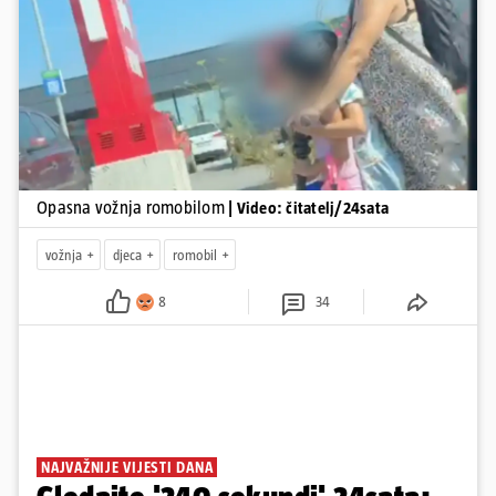
Pokretanje videa...
Opasna vožnja romobilom
| Video: čitatelj/24sata
vožnja
djeca
romobil
8
34
NAJVAŽNIJE VIJESTI DANA