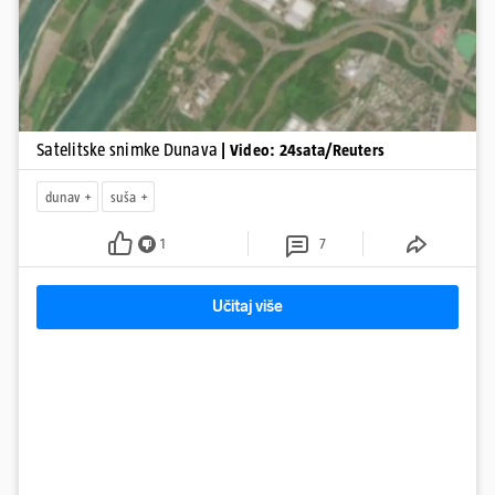
Satelitske snimke Dunava
| Video: 24sata/Reuters
dunav
suša
1
7
Učitaj više