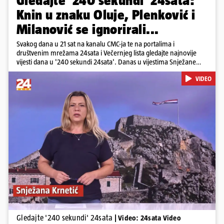
Gledajte '240 sekundi' 24sata:
Knin u znaku Oluje, Plenković i
Milanović se ignorirali...
Svakog dana u 21 sat na kanalu CMC-ja te na portalima i
društvenim mrežama 24sata i Večernjeg lista gledajte najnovije
vijesti dana u '240 sekundi 24sata'. Danas u vijestima Snježane
Krnetić: Hrvatska je obilježila 31. obljetnicu Oluje, a pažnju je
VIDEO
privuklo ignoriranje predsjednika Zorana Milanovića i premijera
Andreja Plenkovića u Kninu. Donosimo i detalje o većim
braniteljskim mirovinama, apelu obitelji Hrvata u komi u Irskoj,
upozorenjima nakon nove tragedije na električnom romobilu te
smanjenju proizvodnje u nuklearnoj elektrani Krško.
Pokretanje videa...
Gledajte '240 sekundi' 24sata
| Video: 24sata Video