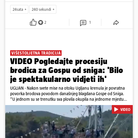
24sata
240 sekundi
2
1
VIŠESTOLJETNA TRADICIJA
VIDEO Pogledajte procesiju
brodica za Gospu od sniga: 'Bilo
je spektakularno vidjeti ih'
UGLJAN - Nakon svete mise na otoku Ugljanu krenula je povratna
povorka brodova povodom današnjeg blagdana Gospe od Sniga.
"U jednom su se trenutku sva plovila okupila na jednome mjestu
te sinkronizirano kružila sljedećih deset minuta, što je izgledalo
VIDEO
spektakularno", kazala nam je čitateljica koja je snimila povorku.
Posebno atraktivan prizor bio je, kako je rekla, kada su se pojedini
sudionici popeli na vrhove brodova i mahali upaljenim bakljama.
Na nekim su brodovima bili svirači, što je dodatno pridonijelo
živosti prizora. Riječ je o višestoljetnoj tradiciji, koja se neprekidno
održava od 1514. godine. U sklopu proslave održat će se i