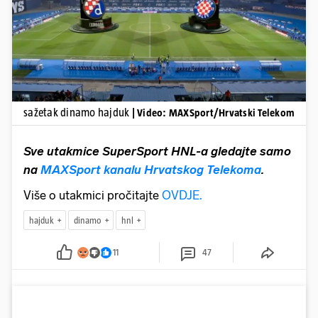
Pokretanje videa...
sažetak dinamo hajduk
| Video: MAXSport/Hrvatski Telekom
Sve utakmice SuperSport HNL-a gledajte samo
na
MAXSport kanalu Hrvatskog Telekoma
.
Više o utakmici pročitajte
OVDJE.
hajduk
dinamo
hnl
11
47