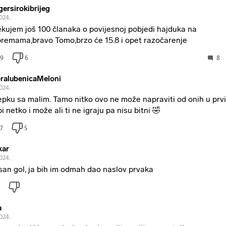
gersirokibrijeg
2024.
kujem još 100 članaka o povijesnoj pobjedi hajduka na
premama,bravo Tomo,brzo će 15.8 i opet razočarenje
9
6
8
ralubenicaMeloni
2024.
epku sa malim. Tamo nitko ovo ne može napraviti od onih u prvi
pi netko i može ali ti ne igraju pa nisu bitni 🤣
7
5
kar
2024.
san gol, ja bih im odmah dao naslov prvaka
a
2024.