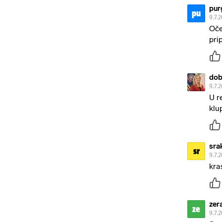
pur
pu
9.7.
Oče
pri
dob
9.7.
U r
klu
sra
sr
9.7.
kra
zer
ze
9.7.