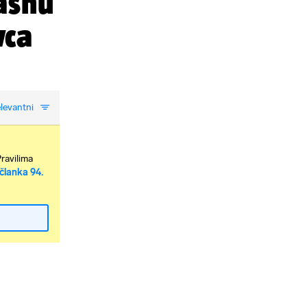
asnu
vca
levantni
Pravilima
članka 94.