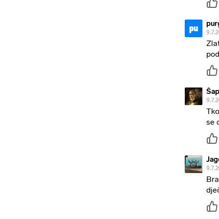
pur
pu
9.7.
Zla
pod
Ša
9.7.
Tko
se 
Jag
9.7.
Bra
dje