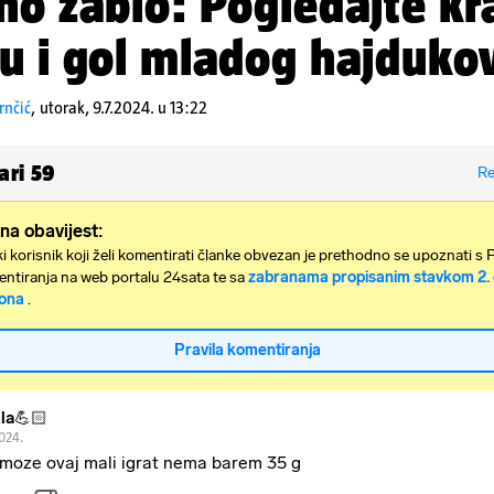
no zabio: Pogledajte kr
u i gol mladog hajduko
rnčić
,
utorak, 9.7.2024. u 13:22
ari
59
Re
na obavijest:
i korisnik koji želi komentirati članke obvezan je prethodno se upoznati s 
ntiranja na web portalu 24sata te sa
zabranama propisanim stavkom 2. 
ona
.
Pravila komentiranja
la💪🏻
2024.
moze ovaj mali igrat nema barem 35 g