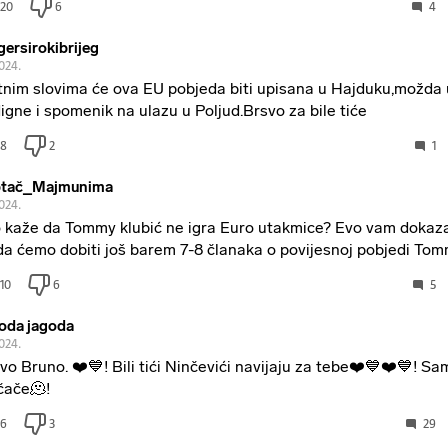
20
6
4
gersirokibrijeg
2024.
tnim slovima će ova EU pobjeda biti upisana u Hajduku,možda
igne i spomenik na ulazu u Poljud.Brsvo za bile tiće
8
2
1
ptač_Majmunima
2024.
 kaže da Tommy klubić ne igra Euro utakmice? Evo vam doka
da ćemo dobiti još barem 7-8 članaka o povijesnoj pobjedi To
10
6
5
oda jagoda
2024.
vo Bruno. ❤️💙! Bili tići Ninčevići navijaju za tebe❤️💙❤️💙! S
čače🫠!
6
3
29