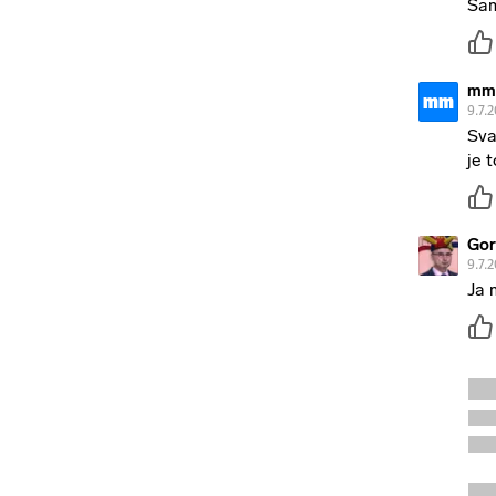
Sam
mm
mm
9.7.
Sva
je 
Gor
9.7.
Ja 