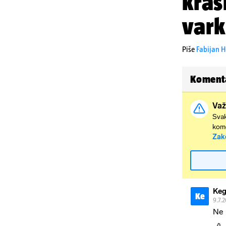
kras
vark
Piše
Fabijan H
Koment
Važ
Svak
kome
Zak
Keg
Ke
9.7.
Ne 