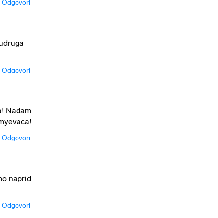
Odgovori
 udruga
Odgovori
za! Nadam
mmyevaca!
Odgovori
amo naprid
Odgovori