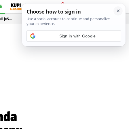
S
PRIJAVA
idi još…
onda