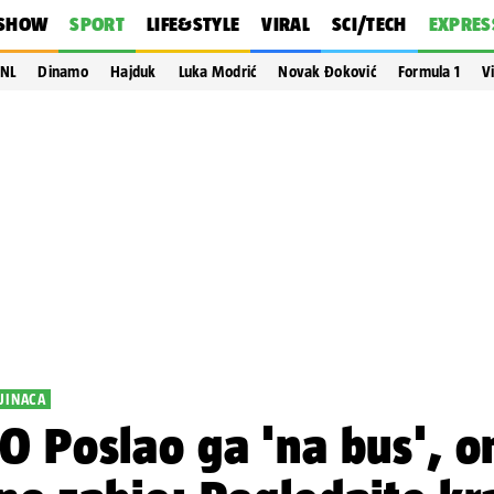
SHOW
SPORT
LIFE&STYLE
VIRAL
SCI/TECH
EXPRES
NL
Dinamo
Hajduk
Luka Modrić
Novak Đoković
Formula 1
V
JINACA
O Poslao ga 'na bus', 