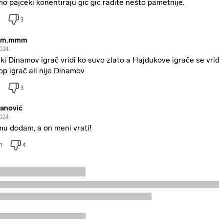
o pajceki konentiraju gic gic radite nešto pametnije.
3
m.mmm
2024.
ki Dinamov igrač vridi ko suvo zlato a Hajdukove igrače se vri
top igrač ali nije Dinamov
3
anović
2024.
mu dodam, a on meni vrati!
1
4