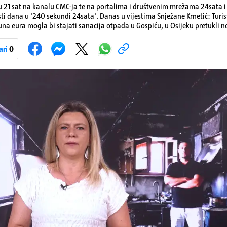
 21 sat na kanalu CMC-ja te na portalima i društvenim mrežama 24sata i V
sti dana u '240 sekundi 24sata'. Danas u vijestima Snježane Krnetić: Turis
ijuna eura mogla bi stajati sanacija otpada u Gospiću, u Osijeku pretukli
jene goriva, rastu mirovine za 200 tisuća branitelja...
ari
0
Pokretanje videa...