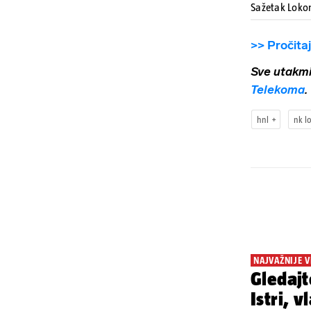
Sažetak Loko
>> Pročita
Sve utakm
Telekoma
.
hnl
nk l
NAJVAŽNIJE V
Gledajt
Istri, 