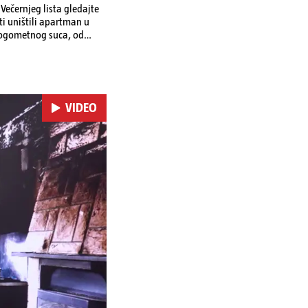
ečernjeg lista gledajte
ti uništili apartman u
 nogometnog suca, od
VIDEO