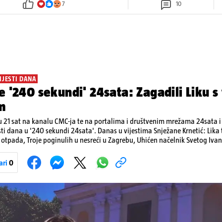
7
10
IJESTI DANA
e '240 sekundi' 24sata: Zagadili Liku s
m
 21 sat na kanalu CMC-ja te na portalima i društvenim mrežama 24sata i V
sti dana u '240 sekundi 24sata'. Danas u vijestima Snježane Krnetić: Lik
otpada, Troje poginulih u nesreći u Zagrebu, Uhićen načelnik Svetog Ivan
a, Krajaču režu ovlasti: Slijedi otkaz...
ari
0