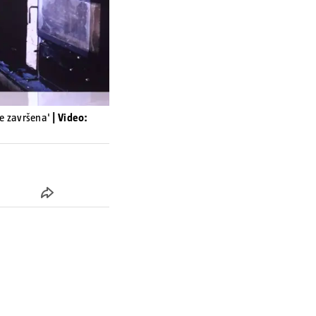
je završena'
| Video: