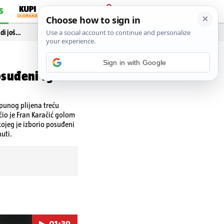
S
PRIJAVA
idi još…
suđeni igrač
 punog plijena treću
čio je Fran Karačić golom
 kojeg je izborio posuđeni
uti.