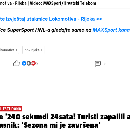
motiva - Rijeka
| Video: MAXSport/Hrvatski Telekom
jte izvještaj utakmice Lokomotiva - Rijeka <<
ice SuperSport HNL-a gledajte samo na
MAXSport kana
okomotiva
hnk rijeka
5
8
IJESTI DANA
e '240 sekundi 24sata! Turisti zapalili
vlasnik: 'Sezona mi je završena'