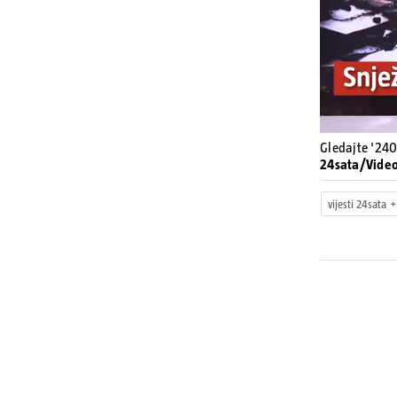
Gledajte '240
24sata/Vide
vijesti 24sata