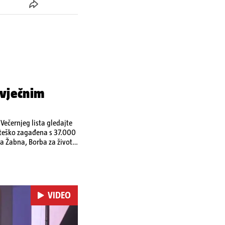
 vječnim
ečernjeg lista gledajte
a teško zagađena s 37.000
a Žabna, Borba za život
VIDEO