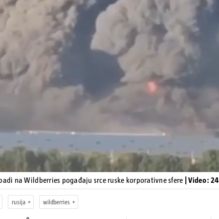
Pokretanje videa...
padi na Wildberries pogađaju srce ruske korporativne sfere
| Video: 2
rusija
wildberries