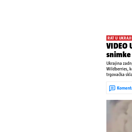
RAT U UKRAJI
VIDEO U
snimke
Ukrajina zadnj
Wildberries, 
trgovačka skla
dijelova za dr
ruska bombard
Koment
rata prenesu d