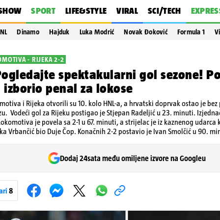
SHOW
SPORT
LIFE&STYLE
VIRAL
SCI/TECH
EXPRES
NL
Dinamo
Hajduk
Luka Modrić
Novak Đoković
Formula 1
V
MOTIVA - RIJEKA 2-2
ogledajte spektakularni gol sezone! Po
izborio penal za lokose
otiva i Rijeka otvorili su 10. kolo HNL-a, a hrvatski doprvak ostao je bez
u. Vodeći gol za Rijeku postigao je Stjepan Radeljić u 23. minuti. Izjedna
Lokomotiva je povela sa 2-1 u 67. minuti, a strijelac je iz kaznenog udarca
a Vrbančić bio Duje Čop. Konačnih 2-2 postavio je Ivan Smolčić u 90. min
Dodaj 24sata među omiljene izvore na Googleu
ari
8