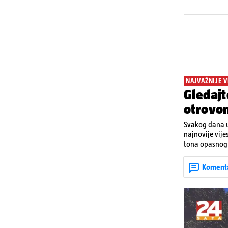
NAJVAŽNIJE V
Gledajt
otrovo
Svakog dana u
najnovije vije
tona opasnog 
Denisa Vejzović
Koment