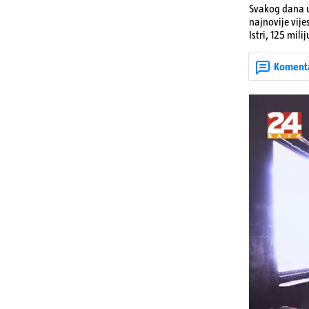
Svakog dana u
najnovije vije
Istri, 125 mil
utorka nove ci
Koment