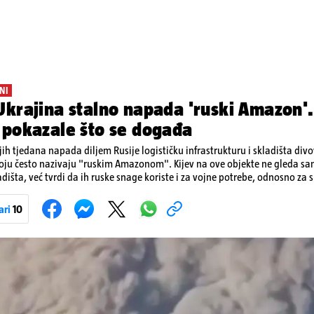
NI
krajina stalno napada 'ruski Amazon'.
 pokazale što se događa
ih tjedana napada diljem Rusije logističku infrastrukturu i skladišta div
koju često nazivaju "ruskim Amazonom". Kijev na ove objekte ne gleda s
dišta, već tvrdi da ih ruske snage koriste i za vojne potrebe, odnosno za sk
onove i druge opreme koja se koristi u ratu. S druge strane, napadi služe
iranja ukrajinske poštanske i logističke infrastrukture te kao način da 
ari
10
ublje na ruski teritorij i približe običnim građanima.