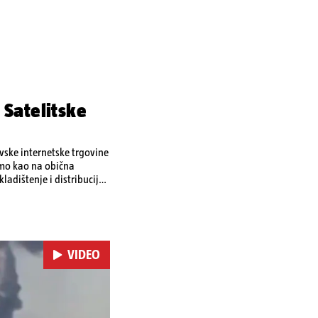
 Satelitske
ovske internetske trgovine
amo kao na obična
ladištenje i distribuciju
 i kao izravan odgovor na
se ekonomske posljedice
VIDEO