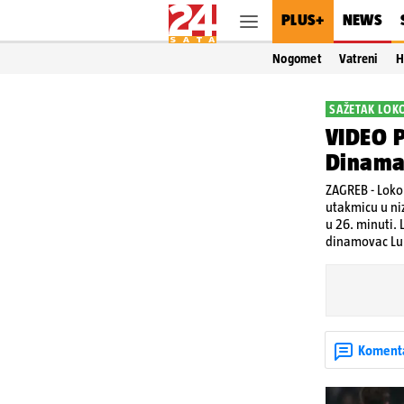
PLUS+
NEWS
Nogomet
Vatreni
H
SAŽETAK LOKO
VIDEO P
Dinama 
ZAGREB - Lokom
utakmicu u niz
u 26. minuti. 
dinamovac Luk
Koment