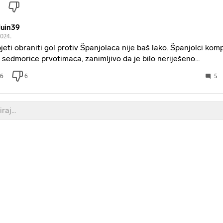
uin39
2024.
jeti obraniti gol protiv Španjolaca nije baš lako. Španjolci komp
 sedmorice prvotimaca, zanimljivo da je bilo neriješeno...
6
6
5