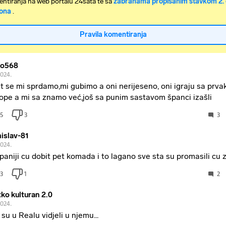
ntiranja na web portalu 24sata te sa
zabranama propisanim stavkom 2. 
ona
.
Pravila komentiranja
no568
2024.
t se mi sprdamo,mi gubimo a oni nerijeseno, oni igraju sa prv
ope a mi sa znamo već,još sa punim sastavom španci izašli
5
3
3
islav-81
2024.
paniji cu dobit pet komada i to lagano sve sta su promasili cu 
3
1
2
tko kulturan 2.0
2024.
 su u Realu vidjeli u njemu...