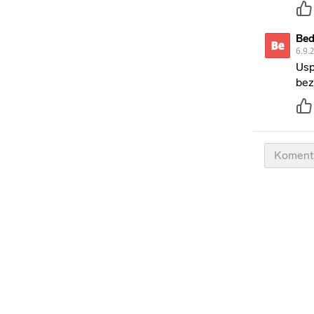
Bed
Be
6.9.
Usp
bez