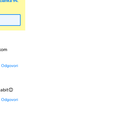
članka 94.
akom
Odgovori
zabit😊
Odgovori