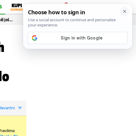
S
PRIJAVA
idi još…
h
lo
levantni
Pravilima