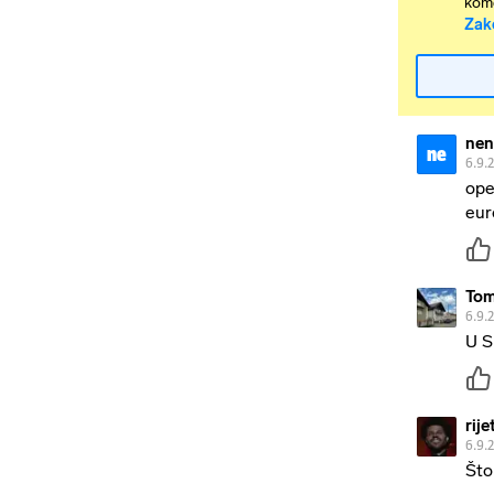
kome
Zak
ne
ne
6.9.
ope
eur
Tom
6.9.
U S
rije
6.9.
Što