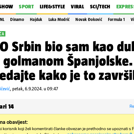
SHOW
SPORT
LIFE&STYLE
VIRAL
SCI/TECH
EXPRES
NL
Dinamo
Hajduk
Luka Modrić
Novak Đoković
Formula 1
V
ĆA
O Srbin bio sam kao du
 golmanom Španjolske.
edajte kako je to završi
ičević
,
petak, 6.9.2024. u 09:47
ari
14
Re
na obavijest:
i korisnik koji želi komentirati članke obvezan je prethodno se upoznati s 