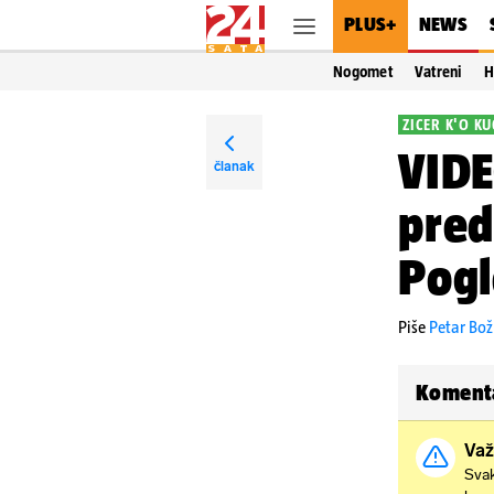
PLUS+
NEWS
Nogomet
Vatreni
H
ZICER K'O KU
VIDE
članak
pred
Pogl
Piše
Petar Bož
Koment
Važ
Svak