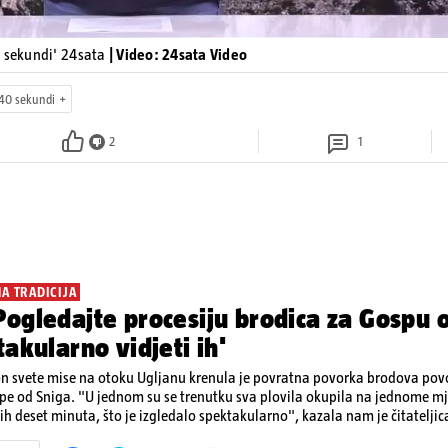
0 sekundi' 24sata
| Video: 24sata Video
40 sekundi
2
1
NA TRADICIJA
ogledajte procesiju brodica za Gospu o
takularno vidjeti ih'
n svete mise na otoku Ugljanu krenula je povratna povorka brodova p
e od Sniga. "U jednom su se trenutku sva plovila okupila na jednome mje
ćih deset minuta, što je izgledalo spektakularno", kazala nam je čitateljic
ivan prizor bio je, kako je rekla, kada su se pojedini sudionici popeli n