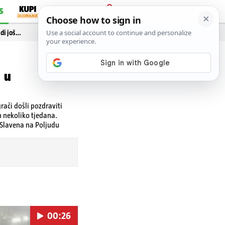
S
PRIJAVA
idi još…
 u
ači došli pozdraviti
ih nekoliko tjedana.
 Slavena na Poljudu
00:26