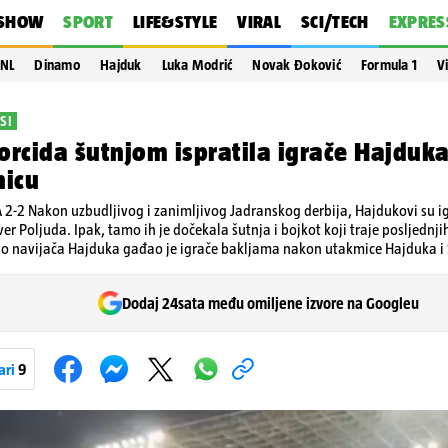
SHOW
SPORT
LIFE&STYLE
VIRAL
SCI/TECH
EXPRES
NL
Dinamo
Hajduk
Luka Modrić
Novak Đoković
Formula 1
V
SI
orcida šutnjom ispratila igrače Hajduka
nicu
 2-2 Nakon uzbudljivog i zanimljivog Jadranskog derbija, Hajdukovi su igr
ver Poljuda. Ipak, tamo ih je dočekala šutnja i bojkot koji traje posljednj
io navijača Hajduka gađao je igrače bakljama nakon utakmice Hajduka i
Dodaj 24sata među omiljene izvore na Googleu
ari
9