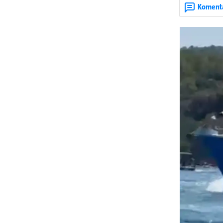
upaljenim baklj
Koment
višestoljetnoj
tradicionalna