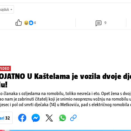
hajduk
4
9
VIDEO
JATNO U Kaštelama je vozila dvoje dj
lu!
ko članaka s ozljedama na romobilu, toliko nesreća i eto. Opet žena s dvo
ao nam je zabrinuti čitatelj koji je snimio neopreznu vožnju na romobilu 
esec i pol od smrti dječaka (14) u Metkoviću, pad s električnog romobila 
 naporima liječnika KBC-a Zagreb, u ponedjeljak maloljetnik je podlega
bila.
ari
32