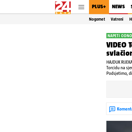
PLUS+
NEWS
Nogomet
Vatreni
H
NAPETI ODNO
VIDEO T
svlačio
HAJDUK RIJEKA
Torcidu na sje
Podsjetimo, d
Koment