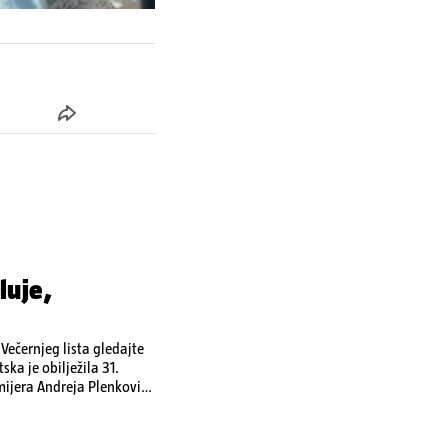
luje,
ečernjeg lista gledajte
ka je obilježila 31.
emijera Andreja Plenkovića
omi u Irskoj,
u nuklearnoj elektrani