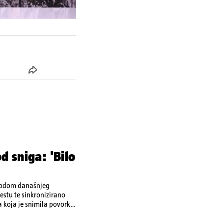
d sniga: 'Bilo
ovodom današnjeg
stu te sinkronizirano
a koja je snimila povorku.
a vrhove brodova i mahali