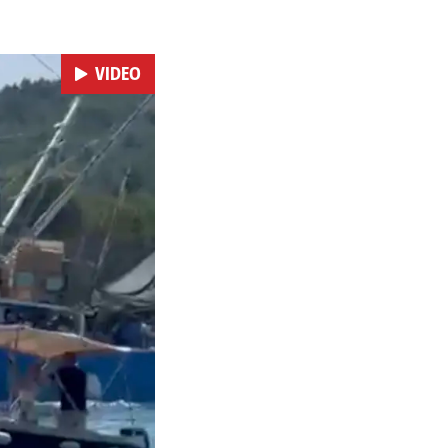
ra. Riječ je o
ržat će se i
m dalmatinskim igrama.
VIDEO