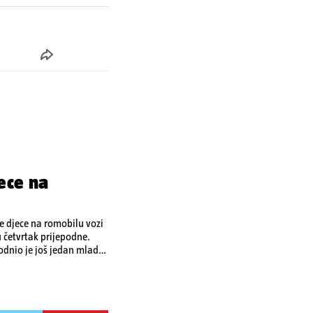
ece na
je djece na romobilu vozi
u četvrtak prijepodne.
odnio je još jedan mladi
o ozljedama zadobivenima