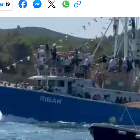
ama. Na nekim su brodovima bili svirači, što je dodatno pridonijelo živosti prizo
ari
19
 tradiciji, koja se neprekidno održava od 1514. godine. U sklopu proslave od
 Kukljiška fešta, koja će započeti u popodnevnim satima s tradicionalni
Pokretanje videa...