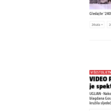
Gledajte '24
24sata
2
VIŠESTOLJET
VIDEO P
je spek
UGLJAN - Nako
blagdana Gosp
kružila sljede
Posebno atrakt