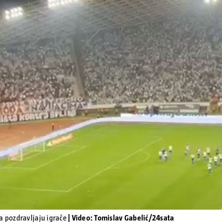
Pokretanje videa...
a pozdravljaju igrače
| Video: Tomislav Gabelić/24sata