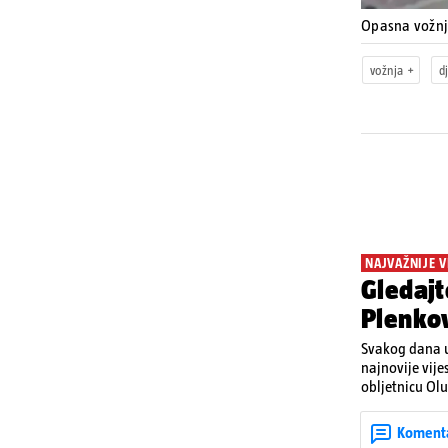
Opasna vožn
vožnja
d
NAJVAŽNIJE V
Gledajt
Plenkov
Svakog dana u
najnovije vije
obljetnicu Olu
u Kninu. Donos
upozorenjima 
Koment
Krško.