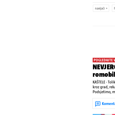
navijači
POGLEDAJTE 
NEVJERO
romobi
KAŠTELE - Toli
kroz grad, rek
Podsjetimo, mj
život. Unatoč
u padu s romo
Koment