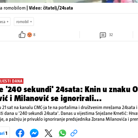
ja romobilom
| Video: čitatelj/24sata
jeca
romobil
8
32
IJESTI DANA
e '240 sekundi' 24sata: Knin u znaku O
ić i Milanović se ignorirali...
 21 sat na kanalu CMC-ja te na portalima i društvenim mrežama 24sata i V
sti dana u '240 sekundi 24sata'. Danas u vijestima Snježane Krnetić: Hrvats
je, a pažnju je privuklo ignoriranje predsjednika Zorana Milanovića i pr
imo i detalje o većim braniteljskim mirovinama, apelu obitelji Hrvata u k
nakon nove tragedije na električnom romobilu te smanjenju proizvodnje 
ari
1