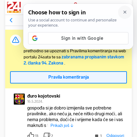
PRIJAVA
Komentari
33
Relevantni
Važna obavijest:
Svaki korisnik koji želi komentirati članke obvezan je
prethodno se upoznati s Pravilima komentiranja na web
portalu 24sata te sa
zabranama propisanim stavkom
2. članka 94. Zakona
.
Pravila komentiranja
đuro kojotovski
16.5.2024.
gospođa si je dobro izmijenila sve potrebne
pravilnike.. ako neću ja, neće nitko drugi moći.. ali
nema problema, doći će i vrijeme kada će se i vas
maknuti s ti
Prikaži još ↓
Odgovori
13
2
1