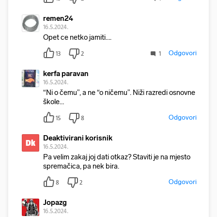
remen24
16.5.2024.
Opet ce netko jamiti….
Odgovori
13
2
1
kerfa paravan
16.5.2024.
“Ni o čemu”, a ne “o ničemu”. Niži razredi osnovne
škole…
Odgovori
15
8
Deaktivirani korisnik
Dk
16.5.2024.
Pa velim zakaj joj dati otkaz? Staviti je na mjesto
spremačica, pa nek bira.
Odgovori
8
2
Jopazg
16.5.2024.