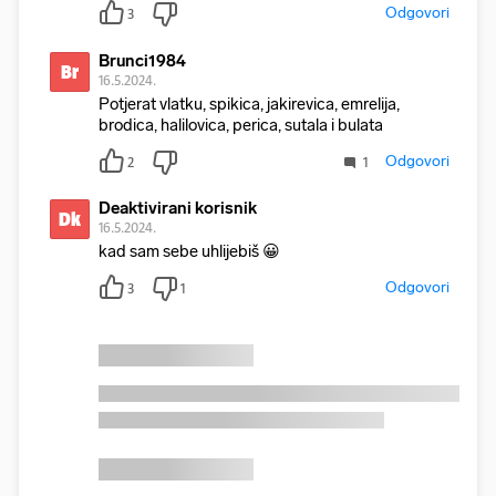
Odgovori
3
Brunci1984
Br
16.5.2024.
Potjerat vlatku, spikica, jakirevica, emrelija,
brodica, halilovica, perica, sutala i bulata
Odgovori
2
1
Deaktivirani korisnik
Dk
16.5.2024.
kad sam sebe uhlijebiš 😀
Odgovori
3
1