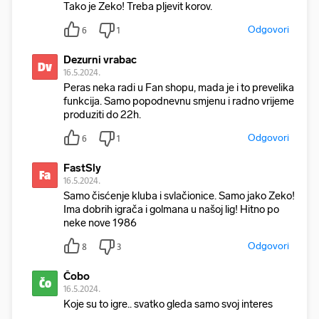
Tako je Zeko! Treba pljevit korov.
Odgovori
6
1
Dezurni vrabac
Dv
16.5.2024.
Peras neka radi u Fan shopu, mada je i to prevelika
funkcija. Samo popodnevnu smjenu i radno vrijeme
produziti do 22h.
Odgovori
6
1
FastSly
Fa
16.5.2024.
Samo čisćenje kluba i svlačionice. Samo jako Zeko!
Ima dobrih igrača i golmana u našoj lig! Hitno po
neke nove 1986
Odgovori
8
3
Čobo
Čo
16.5.2024.
Koje su to igre.. svatko gleda samo svoj interes