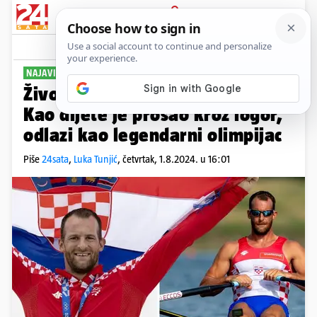
PRIJAVA
Sport
Komentari
29
NAJAVIO KRAJ KARIJERE
Životna priča Damira Martina:
Kao dijete je prošao kroz logor,
odlazi kao legendarni olimpijac
Piše
24sata
,
Luka Tunjić
,
četvrtak, 1.8.2024. u 16:01