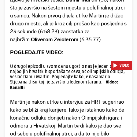
što je završio na šestom mjestu u polufinalnoj utrci
u samcu. Nakon prvog dijela utrke Martin je držao
drugo mjesto, ali je kroz cilj prošao kao posljednji s
23 sekunde (6:58.23) zaostatka za
najbržim
Oliverom Zeidlerom
(6.35.77).
POGLEDAJTE VIDEO:
VIDEO
U drugoj epizodi u svom danu ugostio nas je jedan od
najboljih hrvatskih sportaša te osvajač olimpijskih odličja,
veslač Damir Martin. Pogledajte kako je nasamario
Stjepana Ursu koji je završio u ledenom Jarunu.
| Video:
KanalRi
Martin je nakon utrke u intervjuu za HRT sugerirao
kako se bliži kraj karijere. Iako je istaknuo kako će
konačnu odluku donijeti nakon Olimpijskih igara i
odmora u Hrvatskoj, Martin tvrdi kako je dao sve
od sebe u polufinalnoj utrci, a da to nije bilo