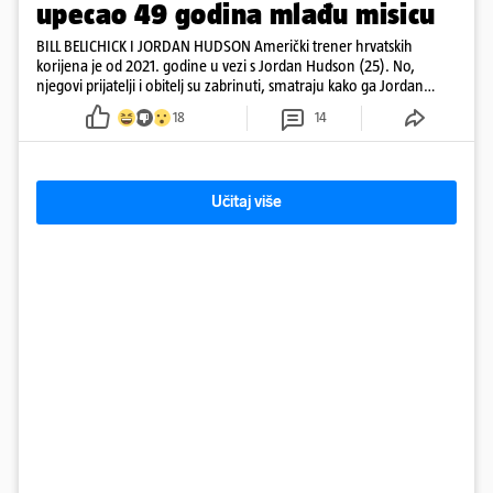
upecao 49 godina mlađu misicu
BILL BELICHICK I JORDAN HUDSON Američki trener hrvatskih
korijena je od 2021. godine u vezi s Jordan Hudson (25). No,
njegovi prijatelji i obitelj su zabrinuti, smatraju kako ga Jordan
kontrolira
18
14
Učitaj više