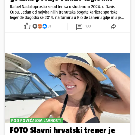
Rafael Nadal oprostio se od tenisa u studenom 2024. u Davis
Cupu. Jedan od najviralnijih trenutaka bogate karijere sportske
legende dogodio se 2014. na turniru u Rio de Janeiru gdje mu je
pažnju odvlačila ljepotica iza klupe
31
100
POD POVEĆALOM JAVNOSTI
FOTO Slavni hrvatski trener je