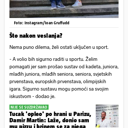
Foto: Instagram/Ioan Gruffudd
Što nakon veslanja?
Nema puno dilema, želi ostati uključen u sport.
- A volio bih sigurno raditi u sportu. Želim
pomagati jer sam prošao sustav od kadeta, juniora,
mlađih juniora, mlađih seniora, seniora, svjetskih
prvenstava, europskih prvenstava, olimpijskih
igara. Sigurno sustavu mogu pomoći sa svojim
iskustvom - dodao je.
NIJE SE SUZDRŽAVAO
Tucak 'opleo' po hrani u Parizu,
Damir Martin: Laže, donio sam
mu pizzu i brinem se za njega