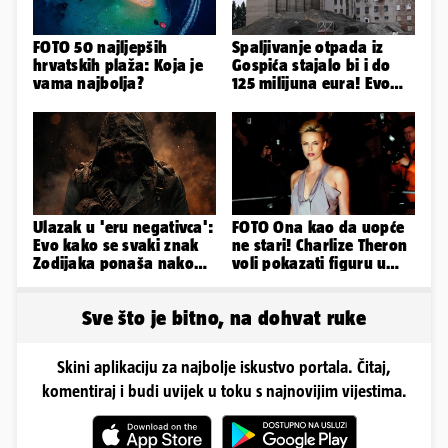
FOTO 50 najljepših
Spaljivanje otpada iz
hrvatskih plaža: Koja je
Gospića stajalo bi i do
vama najbolja?
125 milijuna eura! Evo
koja je opcija
najizglednija
Ulazak u 'eru negativca':
FOTO Ona kao da uopće
Evo kako se svaki znak
ne stari! Charlize Theron
Zodijaka ponaša nakon
voli pokazati figuru u
prekida veze
golišavim izdanjima...
Sve što je bitno, na dohvat ruke
Skini aplikaciju za najbolje iskustvo portala. Čitaj,
komentiraj i budi uvijek u toku s najnovijim vijestima.