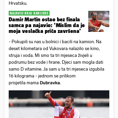
Hrvatsku.
NAJAVIO KRAJ KARIJERE
Damir Martin ostao bez finala
samca pa najavio: 'Mislim da je
moja veslačka priča završena'
- Pokupili su nas u bolnici i bacili na kamion. Na
deset kilometara od Vukovara nalazilo se kino,
struja i voda. Mi smo ta tri mjeseca živjeli u
podrumu bez vode i hrane. Djeci sam mogla dati
samo D vitamine. Ja sam u ta tri mjeseca izgubila
16 kilograma - jednom se prilikom
prisjetila mama
Dubravka
.