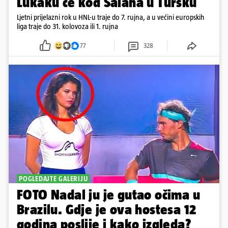
Lukaku će kod Salaha u Tursku
Ljetni prijelazni rok u HNL-u traje do 7. rujna, a u većini europskih
liga traje do 31. kolovoza ili 1. rujna
77
328
POGLEDAJTE GALERIJU
FOTO Nadal ju je gutao očima u
Brazilu. Gdje je ova hostesa 12
godina poslije i kako izgleda?