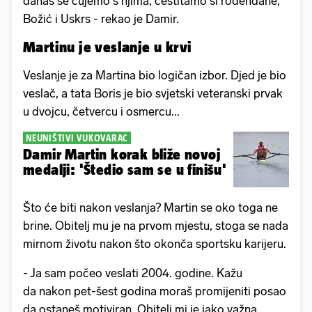
danas se čujemo s njima, čestitamo si rođendane,
Božić i Uskrs - rekao je Damir.
Martinu je veslanje u krvi
Veslanje je za Martina bio logičan izbor. Djed je bio
veslač, a tata Boris je bio svjetski veteranski prvak
u dvojcu, četvercu i osmercu...
NEUNIŠTIVI VUKOVARAC
Damir Martin korak bliže novoj
medalji: 'Štedio sam se u finišu'
Što će biti nakon veslanja? Martin se oko toga ne
brine. Obitelj mu je na prvom mjestu, stoga se nada
mirnom životu nakon što okonča sportsku karijeru.
- Ja sam počeo veslati 2004. godine. Kažu
da nakon pet-šest godina moraš promijeniti posao
da ostaneš motiviran. Obitelj mi je jako važna,