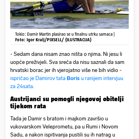
Tokio: Damir Martin plasirao se u finalnu utrku samaca |
Foto: Igor Kralj/PIXSELL/ (ILUSTRACIJA)
- Sedam dana nisam znao ništa o njima. Ni jesu li
uopće preživjeli. Sva sreća da nisu saznali da sam
hrvatski borac jer ih vjerojatno više ne bih vidio -
ispričao je Damirov tata
Boris
u ranijem intervjuu
za 24sata.
Austrijanci su pomogli njegovoj obitelji
tijekom rata
Tada je Damir s bratom i majkom završio u
vukovarskom Veleprometu, pa u Rumi i Novom
Sadu, a nakon ispitivanja pustili su ih natrag u