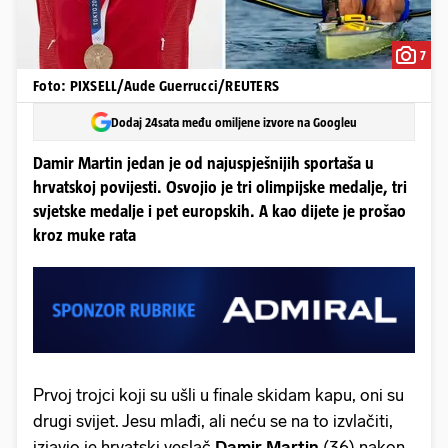
7
Foto: PIXSELL/Aude Guerrucci/REUTERS
Dodaj 24sata među omiljene izvore na Googleu
Damir Martin jedan je od najuspješnijih sportaša u
hrvatskoj povijesti. Osvojio je tri olimpijske medalje, tri
svjetske medalje i pet europskih. A kao dijete je prošao
kroz muke rata
Prvoj trojci koji su ušli u finale skidam kapu, oni su
drugi svijet. Jesu mlađi, ali neću se na to izvlačiti,
izjavio je hrvatski veslač
Damir Martin
(36) nakon