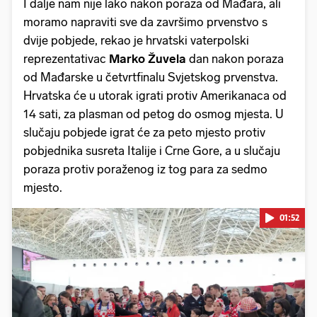
I dalje nam nije lako nakon poraza od Mađara, ali
moramo napraviti sve da završimo prvenstvo s
dvije pobjede, rekao je hrvatski vaterpolski
reprezentativac
Marko Žuvela
dan nakon poraza
od Mađarske u četvrtfinalu Svjetskog prvenstva.
Hrvatska će u utorak igrati protiv Amerikanaca od
14 sati, za plasman od petog do osmog mjesta. U
slučaju pobjede igrat će za peto mjesto protiv
pobjednika susreta Italije i Crne Gore, a u slučaju
poraza protiv poraženog iz tog para za sedmo
mjesto.
01:52
Pokretanje videa...