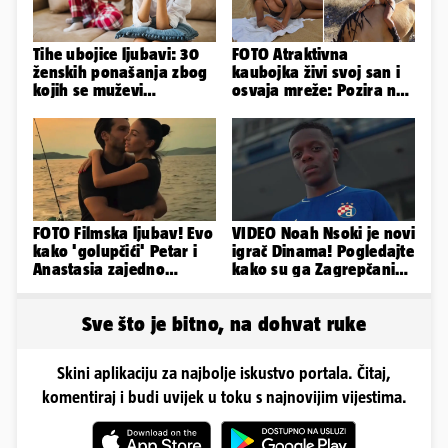
Tihe ubojice ljubavi: 30
FOTO Atraktivna
ženskih ponašanja zbog
kaubojka živi svoj san i
kojih se muževi
osvaja mreže: Pozira na
emocionalno distanciraju
konjima, nastupa na
rodeu...
FOTO Filmska ljubav! Evo
VIDEO Noah Nsoki je novi
kako 'golupčići' Petar i
igrač Dinama! Pogledajte
Anastasia zajedno
kako su ga Zagrepčani
provode ljetne dane
predstavili javnosti
Sve što je bitno, na dohvat ruke
Skini aplikaciju za najbolje iskustvo portala. Čitaj,
komentiraj i budi uvijek u toku s najnovijim vijestima.