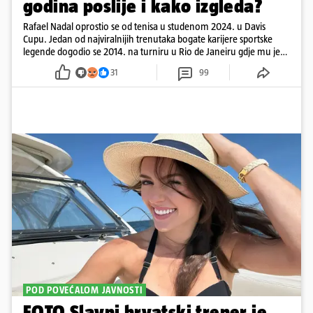
godina poslije i kako izgleda?
Rafael Nadal oprostio se od tenisa u studenom 2024. u Davis
Cupu. Jedan od najviralnijih trenutaka bogate karijere sportske
legende dogodio se 2014. na turniru u Rio de Janeiru gdje mu je
pažnju odvlačila ljepotica iza klupe
31
99
POD POVEĆALOM JAVNOSTI
FOTO Slavni hrvatski trener je