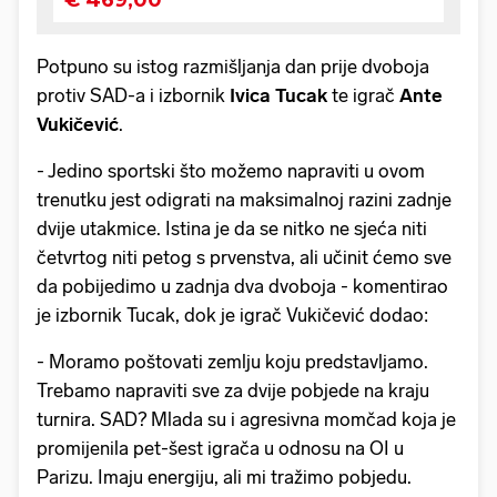
Potpuno su istog razmišljanja dan prije dvoboja
protiv SAD-a i izbornik
Ivica Tucak
te igrač
Ante
Vukičević
.
- Jedino sportski što možemo napraviti u ovom
trenutku jest odigrati na maksimalnoj razini zadnje
dvije utakmice. Istina je da se nitko ne sjeća niti
četvrtog niti petog s prvenstva, ali učinit ćemo sve
da pobijedimo u zadnja dva dvoboja - komentirao
je izbornik Tucak, dok je igrač Vukičević dodao:
- Moramo poštovati zemlju koju predstavljamo.
Trebamo napraviti sve za dvije pobjede na kraju
turnira. SAD? Mlada su i agresivna momčad koja je
promijenila pet-šest igrača u odnosu na OI u
Parizu. Imaju energiju, ali mi tražimo pobjedu.