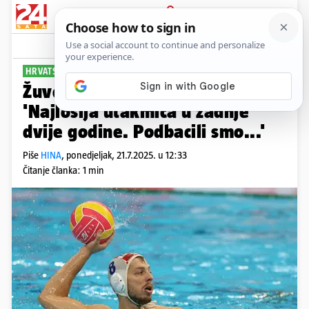
PRIJAVA
Sport
Komentari
2
HRVATSKA PO PETO MJESTO
Žuvela nakon ispadanja s SP-a:
'Najlošija utakmica u zadnje
dvije godine. Podbacili smo...'
Piše
HINA
,
ponedjeljak, 21.7.2025. u 12:33
Čitanje članka: 1 min