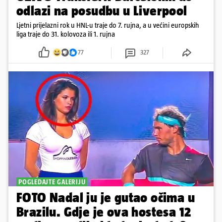
odlazi na posudbu u Liverpool
Ljetni prijelazni rok u HNL-u traje do 7. rujna, a u većini europskih
liga traje do 31. kolovoza ili 1. rujna
77
327
POGLEDAJTE GALERIJU
FOTO Nadal ju je gutao očima u
Brazilu. Gdje je ova hostesa 12