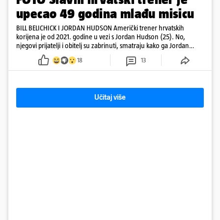
upecao 49 godina mlađu misicu
BILL BELICHICK I JORDAN HUDSON Američki trener hrvatskih
korijena je od 2021. godine u vezi s Jordan Hudson (25). No,
njegovi prijatelji i obitelj su zabrinuti, smatraju kako ga Jordan
kontrolira
18
13
Učitaj više