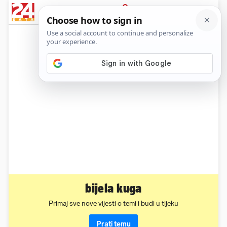
News
Show
Sport
Life&style
Video
Express
PRIJAVA
bijela kuga
Primaj sve nove vijesti o temi i budi u tijeku
Prati temu