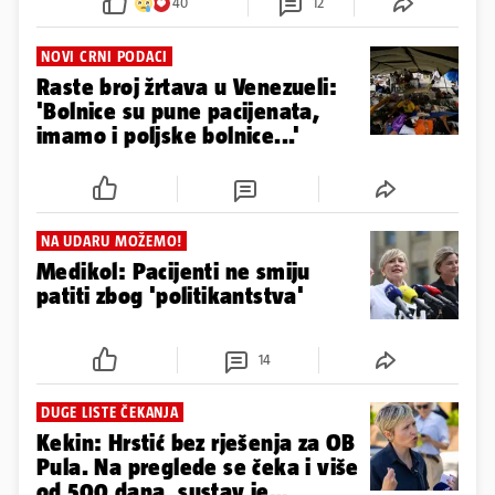
40
12
NOVI CRNI PODACI
Raste broj žrtava u Venezueli:
'Bolnice su pune pacijenata,
imamo i poljske bolnice...'
NA UDARU MOŽEMO!
Medikol: Pacijenti ne smiju
patiti zbog 'politikantstva'
14
DUGE LISTE ČEKANJA
Kekin: Hrstić bez rješenja za OB
Pula. Na preglede se čeka i više
od 500 dana, sustav je