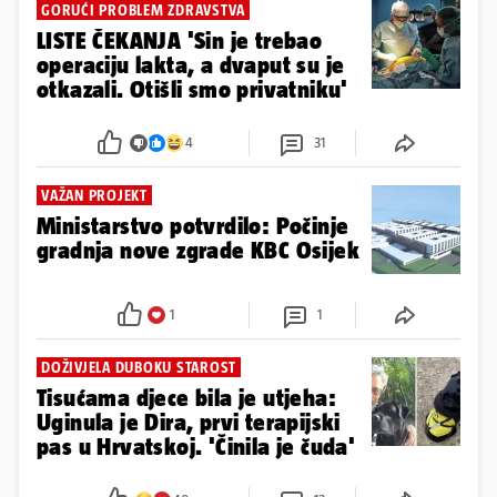
GORUĆI PROBLEM ZDRAVSTVA
LISTE ČEKANJA 'Sin je trebao
operaciju lakta, a dvaput su je
otkazali. Otišli smo privatniku'
4
31
VAŽAN PROJEKT
Ministarstvo potvrdilo: Počinje
gradnja nove zgrade KBC Osijek
1
1
DOŽIVJELA DUBOKU STAROST
Tisućama djece bila je utjeha:
Uginula je Dira, prvi terapijski
pas u Hrvatskoj. 'Činila je čuda'