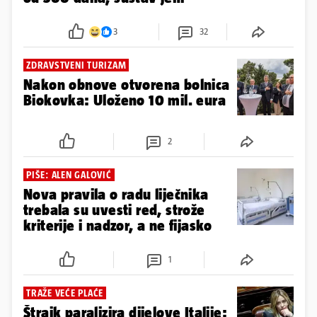
neodrživ
3
32
ZDRAVSTVENI TURIZAM
Nakon obnove otvorena bolnica
Biokovka: Uloženo 10 mil. eura
2
PIŠE: ALEN GALOVIĆ
Nova pravila o radu liječnika
trebala su uvesti red, strože
kriterije i nadzor, a ne fijasko
1
TRAŽE VEĆE PLAĆE
Štrajk paralizira dijelove Italije: