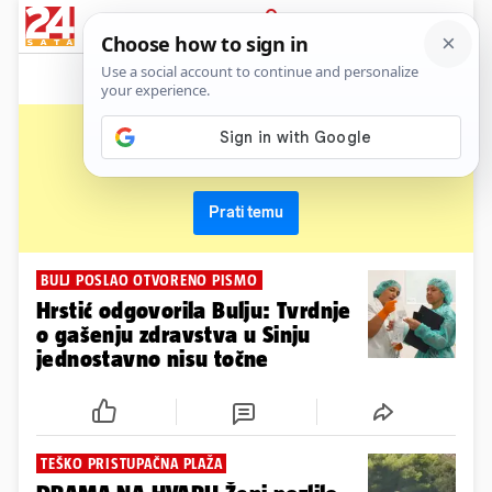
News
Show
Sport
Life&style
Video
Express
PRIJAVA
bolnica
Primaj sve nove vijesti o temi i budi u tijeku
Prati temu
BULJ POSLAO OTVORENO PISMO
Hrstić odgovorila Bulju: Tvrdnje
o gašenju zdravstva u Sinju
jednostavno nisu točne
TEŠKO PRISTUPAČNA PLAŽA