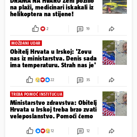
DRAMA NA HVARU Ženi pozlilo
na plaži, medicinari iskakali iz
helikoptera na stijene!
2
19
MOŽDANI UDAR
Obitelj Hrvata u Irskoj: 'Zovu
nas iz ministarstva. Denis sada
ima temperaturu. Strah nas je'
22
35
TREBA POMOĆ INSTITUCIJA
Ministarstvo zdravstva: Obitelj
Hrvata u Irskoj treba brzo zvati
veleposlanstvo. Pomoći ćemo
12
12