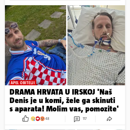
APEL OBITELJI
DRAMA HRVATA U IRSKOJ 'Naš
Denis je u komi, žele ga skinuti
s aparata! Molim vas, pomozite'
48
117