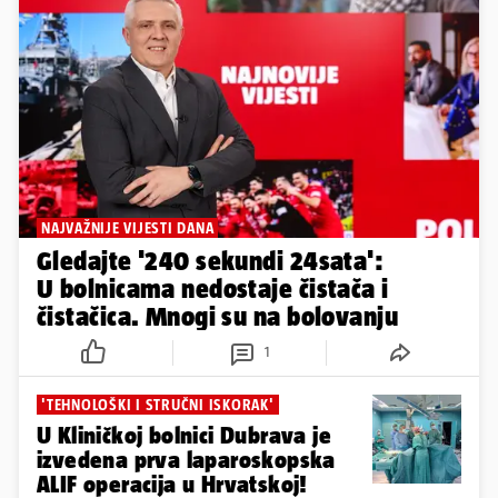
NAJVAŽNIJE VIJESTI DANA
Gledajte '240 sekundi 24sata':
U bolnicama nedostaje čistača i
čistačica. Mnogi su na bolovanju
1
'TEHNOLOŠKI I STRUČNI ISKORAK'
U Kliničkoj bolnici Dubrava je
izvedena prva laparoskopska
ALIF operacija u Hrvatskoj!