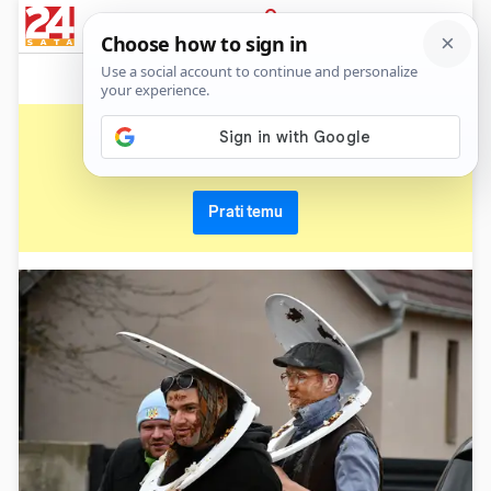
News
Show
Sport
Life&style
Video
Express
PRIJAVA
donja bebrina
Primaj sve nove vijesti o temi i budi u tijeku
Prati temu