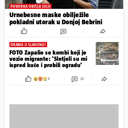
POVORKA OBIŠLA SELO
Urnebesne maske obilježile
pokladni utorak u Donjoj Bebrini
DRAMA U SLAVONIJI
FOTO Zapalio se kombi koji je
vozio migrante: 'Sletjeli su mi
ispred kuće i probili ogradu'
9
20