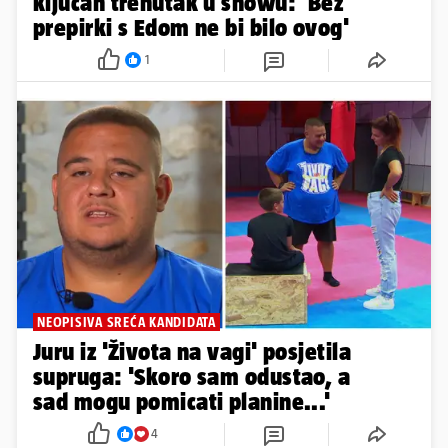
ključan trenutak u showu: 'Bez
prepirki s Edom ne bi bilo ovog'
1
NEOPISIVA SREĆA KANDIDATA
Juru iz 'Života na vagi' posjetila
supruga: 'Skoro sam odustao, a
sad mogu pomicati planine...'
4