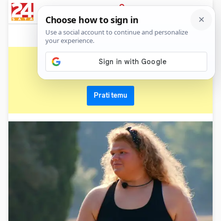
News
Show
Sport
Life&style
Video
Express
PRIJAVA
edo
Primaj sve nove vijesti o temi i budi u tijeku
Prati temu