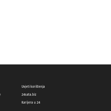
Uvjeti korištenja
e
24sata.biz
Karijera u 24