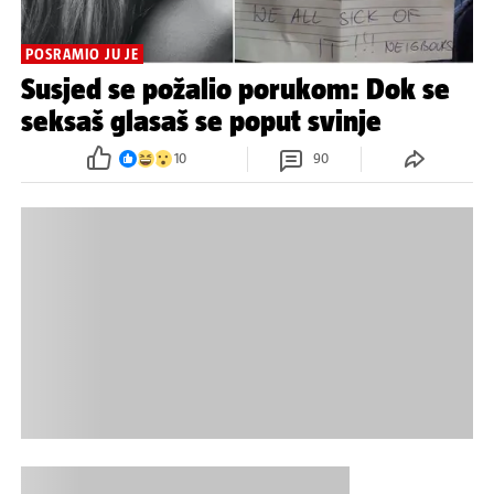
POSRAMIO JU JE
Susjed se požalio porukom: Dok se
seksaš glasaš se poput svinje
10
90