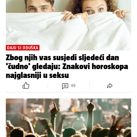
DAJU SI ODUŠKA
Zbog njih vas susjedi sljedeći dan
'čudno' gledaju: Znakovi horoskopa
najglasniji u seksu
69