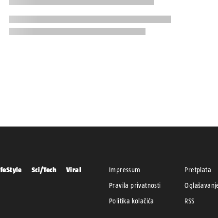
ifeStyle
Sci/Tech
Viral
Impressum
Pretplata
Pravila privatnosti
Oglašavanj
Politika kolačića
RSS