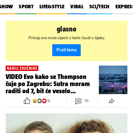
SHOW
SPORT
LIFE&STYLE
VIRAL
SCI/TECH
EXPRES
glasno
Primaj sve nove vijesti o temi i budi u tijeku
Prati temu
NAVILI ZVUČNIKE
VIDEO Evo kako se Thompson
čuje po Zagrebu: Sutra moram
raditi od 7, bit će veselo...
15
113