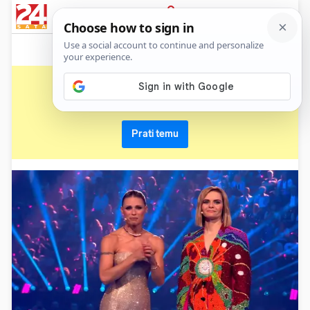
News
Show
Sport
Life&style
Video
Express
PRIJAVA
hazel brugger
Primaj sve nove vijesti o temi i budi u tijeku
Prati temu