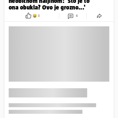
neobičnom haljinom: 'Što je to
ona obukla? Ovo je grozno...'
3
4