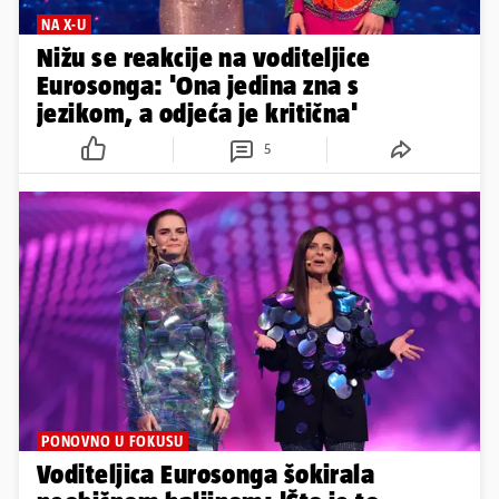
NA X-U
Nižu se reakcije na voditeljice
Eurosonga: 'Ona jedina zna s
jezikom, a odjeća je kritična'
5
PONOVNO U FOKUSU
Voditeljica Eurosonga šokirala