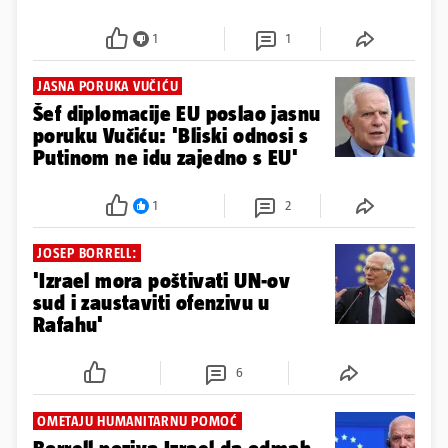
1
1
JASNA PORUKA VUČIĆU
Šef diplomacije EU poslao jasnu
poruku Vučiću: 'Bliski odnosi s
Putinom ne idu zajedno s EU'
1
2
JOSEP BORRELL:
'Izrael mora poštivati UN-ov
sud i zaustaviti ofenzivu u
Rafahu'
6
OMETAJU HUMANITARNU POMOĆ