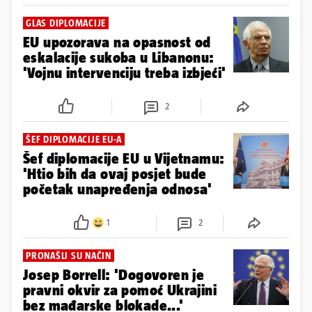
GLAS DIPLOMACIJE
EU upozorava na opasnost od
eskalacije sukoba u Libanonu:
'Vojnu intervenciju treba izbjeći'
2
ŠEF DIPLOMACIJE EU-A
Šef diplomacije EU u Vijetnamu:
'Htio bih da ovaj posjet bude
početak unapređenja odnosa'
1
2
PRONAŠLI SU NAČIN
Josep Borrell: 'Dogovoren je
pravni okvir za pomoć Ukrajini
bez mađarske blokade...'