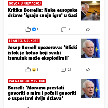
GOVOR U NJEMAČKOJ
Kritika Borrella: Neke europske
države 'igraju svoju igru' u Gazi
1
2
ESKALACIJA SUKOBA
Josep Borrell upozorava: 'Bliski
istok je kotao koji svaki
trenutak može eksplodirati'
1
25
RAT NA BLISKOM ISTOKU
Borrell: 'Moramo prestati
govoriti o miru i početi govoriti
o uspostavi dviju država'