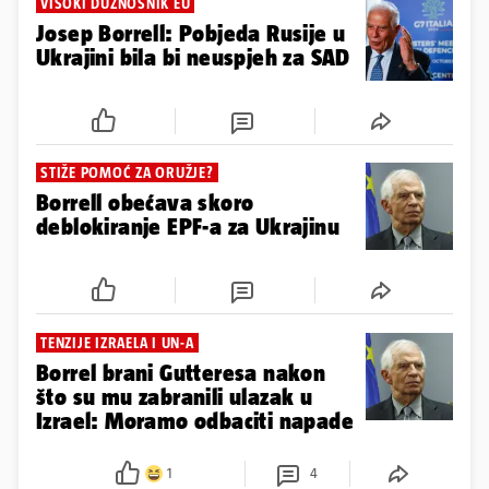
VISOKI DUŽNOSNIK EU
Josep Borrell: Pobjeda Rusije u
Ukrajini bila bi neuspjeh za SAD
STIŽE POMOĆ ZA ORUŽJE?
Borrell obećava skoro
deblokiranje EPF-a za Ukrajinu
TENZIJE IZRAELA I UN-A
Borrel brani Gutteresa nakon
što su mu zabranili ulazak u
Izrael: Moramo odbaciti napade
1
4