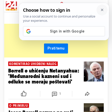
News
Show
Sport
Life&style
Video
Express
PRIJAVA
josep borrell
Primaj sve nove vijesti o temi i budi u tijeku
Prati temu
KOMENTIRAO UHIDBENI NALOG
Borrell o uhićenju Netanyahua:
'Međunarodni kazneni sud i
odluke se moraju poštovati'
1
O PRIMIRJU