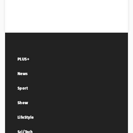
PLUS+
News
Sport
Show
LifeStyle
Sci/Tech