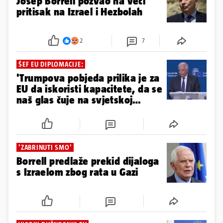
Josep Borrell pozvao na veći
pritisak na Izrael i Hezbolah
2
7
ŠEF EU DIPLOMACIJE:
'Trumpova pobjeda prilika je za
EU da iskoristi kapacitete, da se
naš glas čuje na svjetskoj
razini'
'ZABRINUTI SMO'
Borrell predlaže prekid dijaloga
s Izraelom zbog rata u Gazi