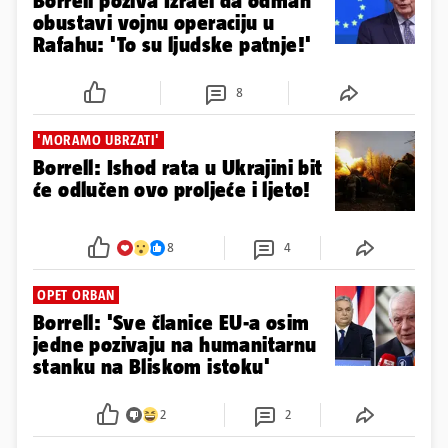
Borrell poziva Izrael da odmah
obustavi vojnu operaciju u
Rafahu: 'To su ljudske patnje!'
8
'MORAMO UBRZATI'
Borrell: Ishod rata u Ukrajini bit
će odlučen ovo proljeće i ljeto!
8
4
OPET ORBAN
Borrell: 'Sve članice EU-a osim
jedne pozivaju na humanitarnu
stanku na Bliskom istoku'
2
2