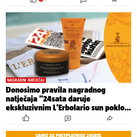
NAGRADNI NATJEČAJ
Donosimo pravila nagradnog
natječaja "24sata daruje
ekskluzivnim L'Erbolario sun poklon
paketom!''