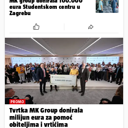
MK group donirala 100.000
eura Studentskom centru u
Zagrebu
PROMO
Tvrtka MK Group donirala
milijun eura za pomoć
obiteljima i vrtićima