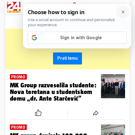
News
Show
Sport
Life&style
Video
Express
PRIJAVA
mk group
Primaj sve nove vijesti o temi i budi u tijeku
Prati temu
PROMO
MK Group razveselila studente:
Nova teretana u studentskom
domu „dr. Ante Starčević”
PROMO