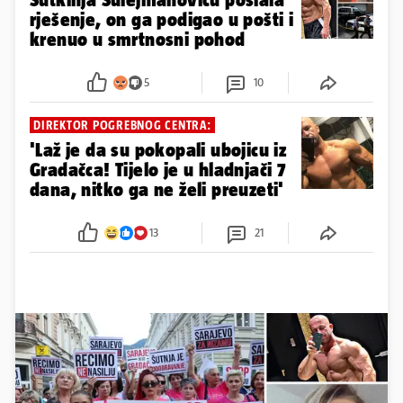
rješenje, on ga podigao u pošti i
krenuo u smrtnosni pohod
5
10
DIREKTOR POGREBNOG CENTRA:
'Laž je da su pokopali ubojicu iz
Gradačca! Tijelo je u hladnjači 7
dana, nitko ga ne želi preuzeti'
13
21