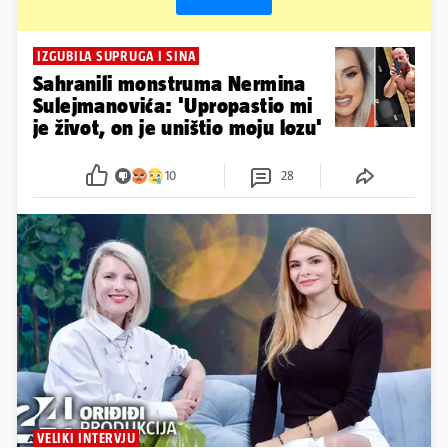
IZGUBILA SUPRUGA I SINA
Sahranili monstruma Nermina
Sulejmanovića: 'Upropastio mi
je život, on je uništio moju lozu'
10
28
VELIKI INTERVJU