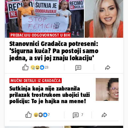
PREBACUJU ODGOVORNOST U BIH
Stanovnici Gradačca potreseni:
'Sigurna kuća? Pa postoji samo
jedna, a svi joj znaju lokaciju'
23
MUČNI DETALJI IZ GRADAČCA
Sutkinja koja nije zabranila
prilazak trostrukom ubojici tuži
policiju: To je hajka na mene!
7
7