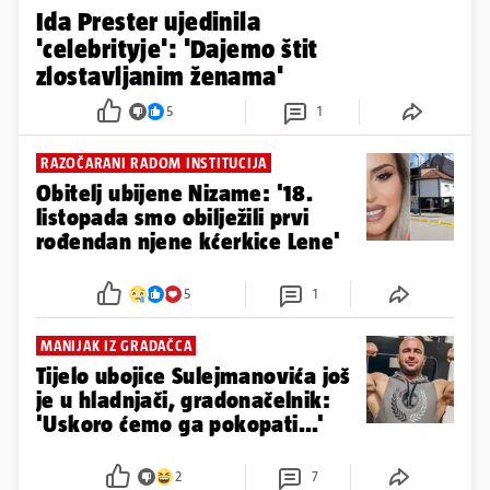
Ida Prester ujedinila
'celebrityje': 'Dajemo štit
zlostavljanim ženama'
5
1
RAZOČARANI RADOM INSTITUCIJA
Obitelj ubijene Nizame: '18.
listopada smo obilježili prvi
rođendan njene kćerkice Lene'
5
1
MANIJAK IZ GRADAČCA
Tijelo ubojice Sulejmanovića još
je u hladnjači, gradonačelnik:
'Uskoro ćemo ga pokopati...'
2
7