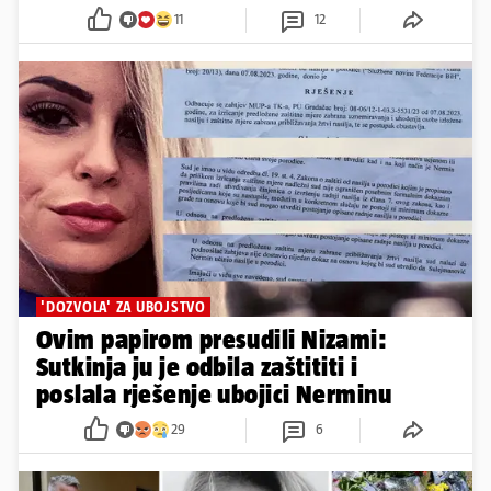
11
12
'DOZVOLA' ZA UBOJSTVO
Ovim papirom presudili Nizami:
Sutkinja ju je odbila zaštititi i
poslala rješenje ubojici Nerminu
29
6