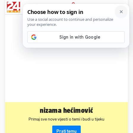
News
Show
Sport
Life&style
Video
Express
PRIJAVA
nizama hećimović
Primaj sve nove vijesti o temi i budi u tijeku
Prati temu