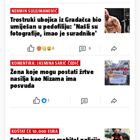
NERMIN SULEJMANOVIĆ
Trostruki ubojica iz Gradačca bio
umiješan u pedofiliju: 'Našli su
fotografije, imao je suradnike'
6
6
KOMENTIRA: JASMINA SARIĆ ČEDIĆ
Žena koje mogu postati žrtve
nasilja kao Nizama ima
posvuda
1
KOŠTAT ĆE 10.000 EURA
Sulejmanovićev mobitel policija