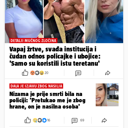
DETALJI MUČNOG ZLOČINA
Vapaj žrtve, svađa institucija i
čudan odnos policajke i ubojice:
'Samo su koristili istu teretanu'
20
DALA JE IZJAVU ZBOG NASILJA
Nizama je prije smrti bila na
policiji: 'Pretukao me je zbog
hrane, on je nasilna osoba'
16
69