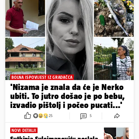
BOLNA ISPOVIJEST IZ GRADAČCA
'Nizama je znala da će je Nerko
ubiti. To jutro došao je po bebu,
izvadio pištolj i počeo pucati...'
25
5
NOVI DETALJI
Sutkinja Sulejmanoviću poslala