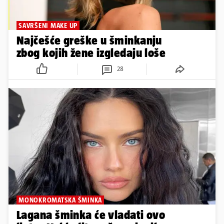
SAVRŠENI MAKE UP
Najčešće greške u šminkanju
zbog kojih žene izgledaju loše
28
MONOKROMATSKA ŠMINKA
Lagana šminka će vladati ovo