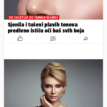
OD SVIJETLIH DO TAMNIH NIJANSI
Sjenila i tuševi plavih tonova
predivno ističu oči baš svih boja