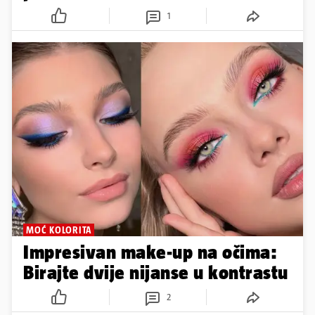
1
MOĆ KOLORITA
Impresivan make-up na očima:
Birajte dvije nijanse u kontrastu
2