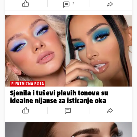
3
ELEKTRIČNA BOJA
Sjenila i tuševi plavih tonova su
idealne nijanse za isticanje oka