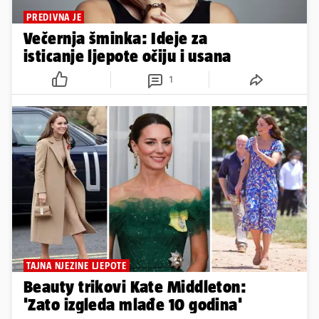
PREDIVNA JE
Večernja šminka: Ideje za
isticanje ljepote očiju i usana
1
TAJNA NJEZINE LJEPOTE
Beauty trikovi Kate Middleton:
'Zato izgleda mlađe 10 godina'