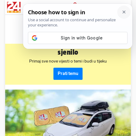
News
Show
Sport
Life&style
Video
Express
PRIJAVA
sjenilo
Primaj sve nove vijesti o temi i budi u tijeku
Prati temu