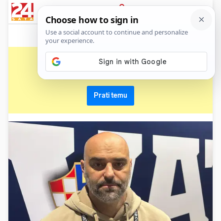
News
Show
Sport
Life&style
Video
Express
PRIJAVA
usa report 24sata
Primaj sve nove vijesti o temi i budi u tijeku
Prati temu