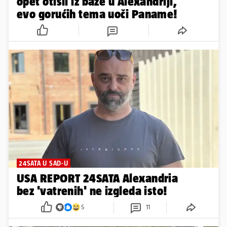
opet otišli iz baze u Alexandriji,
evo gorućih tema uoči Paname!
24SATA U SAD-U
USA REPORT 24SATA Alexandria
bez 'vatrenih' ne izgleda isto!
5
11