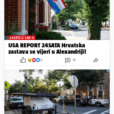
24SATA U SAD-U
USA REPORT 24SATA Hrvatska
zastava se vijori u Alexandriji!
9
10