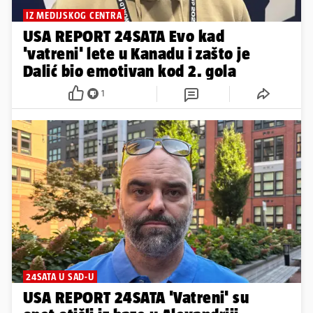
IZ MEDIJSKOG CENTRA
USA REPORT 24SATA Evo kad
'vatreni' lete u Kanadu i zašto je
Dalić bio emotivan kod 2. gola
1
24SATA U SAD-U
USA REPORT 24SATA 'Vatreni' su