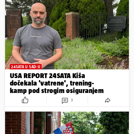
24SATA U SAD-U
USA REPORT 24SATA Kiša
dočekala 'vatrene', trening-
kamp pod strogim osiguranjem
3