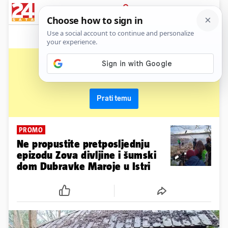
News
Show
Sport
Life&style
Video
Express
PRIJAVA
zov divljine
Primaj sve nove vijesti o temi i budi u tijeku
Prati temu
PROMO
Ne propustite pretposljednju
epizodu Zova divljine i šumski
dom Dubravke Maroje u Istri