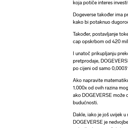
koja potiče interes investi
Dogeverse također ima pr
kako bi potaknuo dugoroč
Također, postavljanje tok
cap opskrbom od 420 mi
I unatoč prikupljanju prek
pretprodaje, DOGEVERSE t
po cijeni od samo 0,00031
Ako napravite matematiku, 
1.000x od ovih razina mo
ako DOGEVERSE može osig
budućnosti.
Dakle, iako je još uvijek u
DOGEVERSE je nedvojbeno 