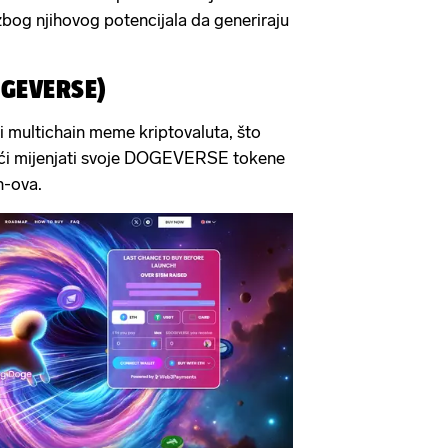
zbog njihovog potencijala da generiraju
OGEVERSE)
iti multichain meme kriptovaluta, što
moći mijenjati svoje DOGEVERSE tokene
n-ova.