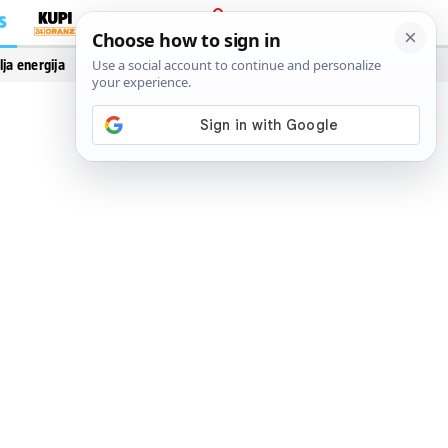
S
PRIJAVA
lja energija
Vidi još…