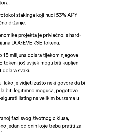
tora.
otokol stakinga koji nudi 53% APY
no držanje.
enomike projekta je privlačno, s hard-
lijuna DOGEVERSE tokena.
o 15 milijuna dolara tijekom njegove
okeni još uvijek mogu biti kupljeni
 dolara svaki.
lako je vidjeti zašto neki govore da bi
gla biti legitimno moguća, pogotovo
urati listing na velikim burzama u
 ranoj fazi svog životnog ciklusa,
jedan od onih koje treba pratiti za