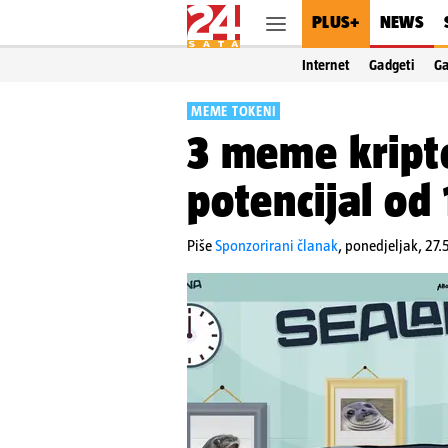
PLUS+
NEWS
Internet
Gadgeti
G
MEME TOKENI
3 meme kript
potencijal od
Piše
Sponzorirani članak
,
ponedjeljak, 27.