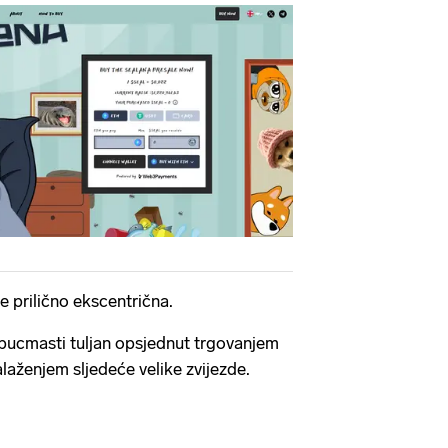
je prilično ekscentrična.
 bucmasti tuljan opsjednut trgovanjem
laženjem sljedeće velike zvijezde.