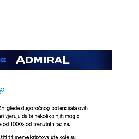
čni glede dugoročnog potencijala ovih
ari vjeruju da bi nekoliko njih moglo
e od 1000x od trenutnih razina.
iti tri meme kriptovalute koje su