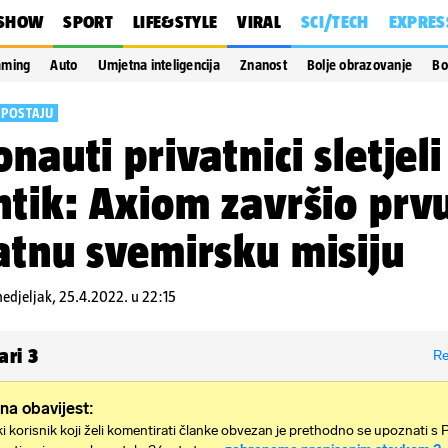
SHOW
SPORT
LIFE&STYLE
VIRAL
SCI/TECH
EXPRES
aming
Auto
Umjetna inteligencija
Znanost
Bolje obrazovanje
Bo
 POSTAJU
onauti privatnici sletjeli
ntik: Axiom završio prv
atnu svemirsku misiju
edjeljak, 25.4.2022. u 22:15
ari
3
Re
na obavijest:
i korisnik koji želi komentirati članke obvezan je prethodno se upoznati s 