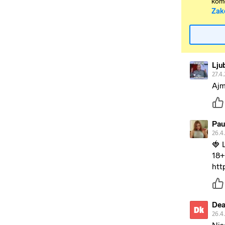
kome
Zak
Lju
27.4.
Ajm
Pau
26.4
🍓 
18+
htt
Dea
Dk
26.4