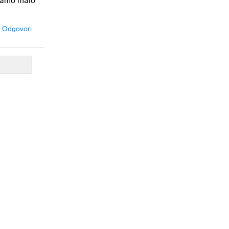
, samo malo
Odgovori