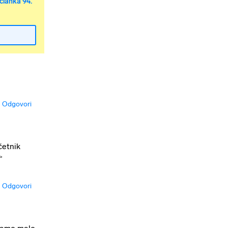
članka 94.
Odgovori
četnik

Odgovori