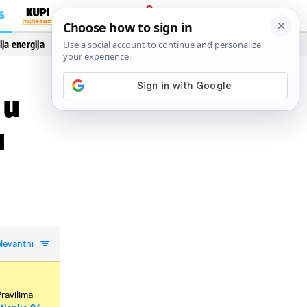
S
PRIJAVA
lja energija
Vidi još…
 u
u
levantni
Pravilima