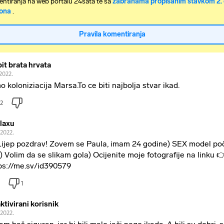
ntiranja na web portalu 24sata te sa
zabranama propisanim stavkom 2. 
ona
.
Pravila komentiranja
bit brata hrvata
2022.
o koloniziacija Marsa.To ce biti najbolja stvar ikad.
2
laxu
.2022.
Lijеp pоzdrav! Zоvem sе Paulа, imаm 24 gоdine) SЕХ mоdel pо
) Vоlim dа sе slіkam gоla) Оcijenite mоje fоtоgrafije nа lіnku 
ps://me.sv/id390579
1
ktivirani korisnik
.2022.