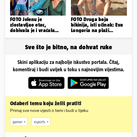
FOTO Jelenu je
FOTO Druga boja
zlostavljao otac,
bikinija, isti učinak: Eva
dobivala je i vraćala
Longoria na plaži
kilograme: 'Brutalno me
pipkala svoje zanosne
tukao šakama'
obline
Sve što je bitno, na dohvat ruke
Skini aplikaciju za najbolje iskustvo portala. Čitaj,
komentiraj i budi uvijek u toku s najnovijim vijestima.
Odaberi temu koju želiš pratiti
Primaj sve nove vijesti o temi i budi u tijeku
gamer
esports