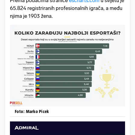
Prema podacima stranice
escharts.com
u svijetu je
65.824 registriranih profesionalnih igrača, a među
njima je 1903 žena.
Foto: Marko Picek