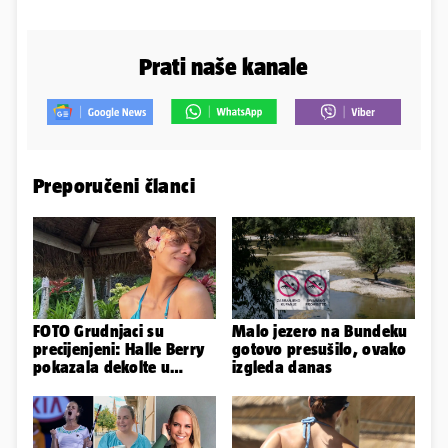
Prati naše kanale
Preporučeni članci
FOTO Grudnjaci su
Malo jezero na Bundeku
precijenjeni: Halle Berry
gotovo presušilo, ovako
pokazala dekolte u
izgleda danas
zavodljivoj satenskoj
haljinici