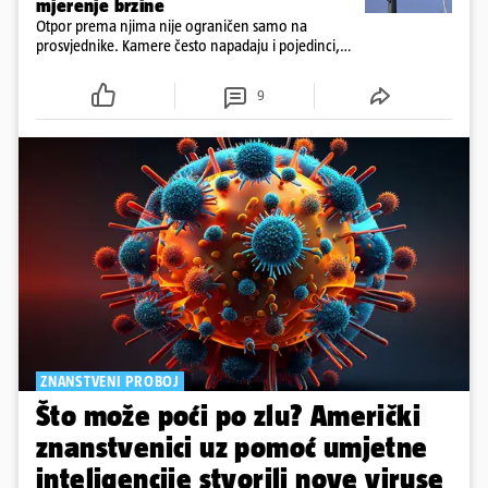
mjerenje brzine
Otpor prema njima nije ograničen samo na
prosvjednike. Kamere često napadaju i pojedinci,
ponekad iz vrlo osobnih razloga.
9
ZNANSTVENI PROBOJ
Što može poći po zlu? Američki
znanstvenici uz pomoć umjetne
inteligencije stvorili nove viruse