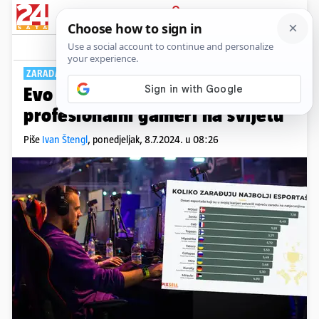
PRIJAVA
Tech
Komentari
1
ZARADA U MILIJUNIMA
Evo koliko zarađuju najbolji
profesionalni gameri na svijetu
Piše
Ivan Štengl
,
ponedjeljak, 8.7.2024. u 08:26