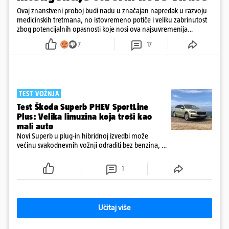
Ovaj znanstveni proboj budi nadu u značajan napredak u razvoju
medicinskih tretmana, no istovremeno potiče i veliku zabrinutost
zbog potencijalnih opasnosti koje nosi ova najsuvremenija
tehnologija.
7
17
TEST VOŽNJA
Test Škoda Superb PHEV SportLine
Plus: Velika limuzina koja troši kao
mali auto
Novi Superb u plug-in hibridnoj izvedbi može
većinu svakodnevnih vožnji odraditi bez benzina, a
s praznom baterijom ostaje iznenađujuće štedljiv
1
Učitaj više