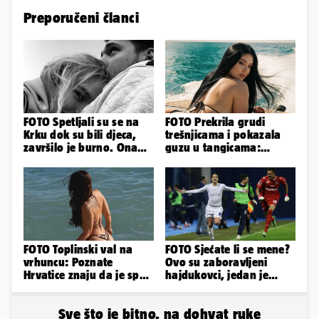
Preporučeni članci
FOTO Spetljali su se na
FOTO Prekrila grudi
Krku dok su bili djeca,
trešnjicama i pokazala
završilo je burno. Ona
guzu u tangicama:
sad želi 50 milijuna eura
Ovako ljetuje bujna
Slavonka
FOTO Toplinski val na
FOTO Sjećate li se mene?
vrhuncu: Poznate
Ovo su zaboravljeni
Hrvatice znaju da je spas
hajdukovci, jedan je
u minijaturnom bikiniju
napuhao 3,3 promila...
Sve što je bitno, na dohvat ruke