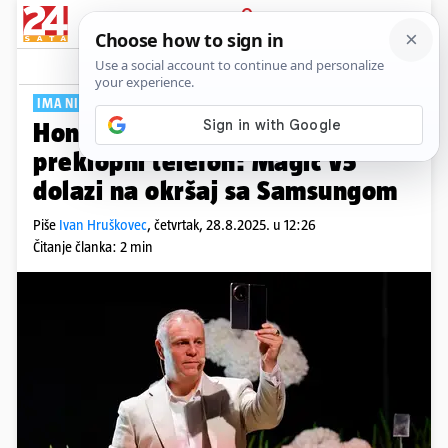
PRIJAVA
Tech
Komentari
0
IMA NIZ NOVIH AI ALATA
Honor predstavio najtanji
preklopni telefon: Magic V5
dolazi na okršaj sa Samsungom
Piše
Ivan Hruškovec
,
četvrtak, 28.8.2025. u 12:26
Čitanje članka: 2 min