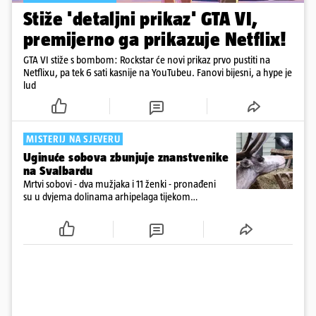
Stiže 'detaljni prikaz' GTA VI,
premijerno ga prikazuje Netflix!
GTA VI stiže s bombom: Rockstar će novi prikaz prvo pustiti na
Netflixu, pa tek 6 sati kasnije na YouTubeu. Fanovi bijesni, a hype je
lud
MISTERIJ NA SJEVERU
Uginuće sobova zbunjuje znanstvenike
na Svalbardu
Mrtvi sobovi - dva mužjaka i 11 ženki - pronađeni
su u dvjema dolinama arhipelaga tijekom
prebrojavanja populacije.