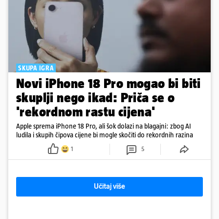
SKUPA IGRA
Novi iPhone 18 Pro mogao bi biti
skuplji nego ikad: Priča se o
'rekordnom rastu cijena'
Apple sprema iPhone 18 Pro, ali šok dolazi na blagajni: zbog AI
ludila i skupih čipova cijene bi mogle skočiti do rekordnih razina
1
5
Učitaj više