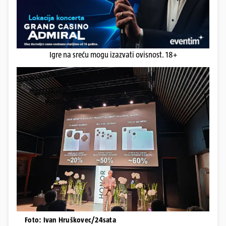
Igre na sreću mogu izazvati ovisnost. 18+
Foto: Ivan Hruškovec/24sata