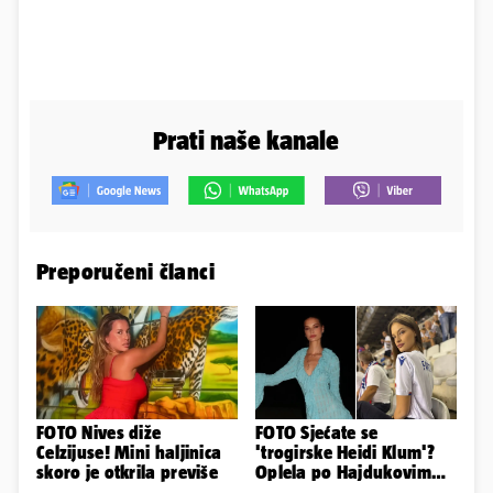
Prati naše kanale
Preporučeni članci
FOTO Nives diže
FOTO Sjećate se
Celzijuse! Mini haljinica
'trogirske Heidi Klum'?
skoro je otkrila previše
Oplela po Hajdukovim
navijačima: 'Zvižduci?