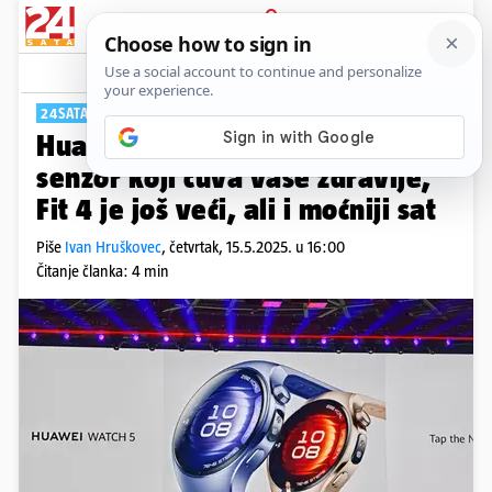
PRIJAVA
Tech
Komentari
0
24SATA U BERLINU
Huawei Watch 5 dobio je novi
senzor koji čuva vaše zdravlje,
Fit 4 je još veći, ali i moćniji sat
Piše
Ivan Hruškovec
,
četvrtak, 15.5.2025. u 16:00
Čitanje članka: 4 min