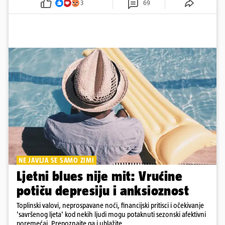
3
69
NE JAVLJA SE SAMO ZIMI
Ljetni blues nije mit: Vrućine
potiču depresiju i anksioznost
Toplinski valovi, neprospavane noći, financijski pritisci i očekivanje
'savršenog ljeta' kod nekih ljudi mogu potaknuti sezonski afektivni
poremećaj. Prepoznajte ga i ublažite...