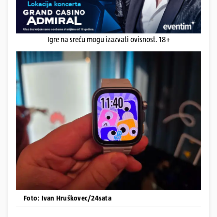
Igre na sreću mogu izazvati ovisnost. 18+
Foto: Ivan Hruškovec/24sata