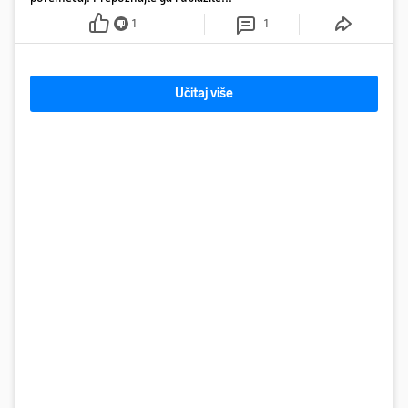
1
1
Učitaj više