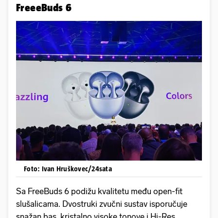
FreeeBuds 6
Foto: Ivan Hruškovec/24sata
Sa FreeBuds 6 podižu kvalitetu među open-fit
slušalicama. Dvostruki zvučni sustav isporučuje
snažan bas, kristalno visoke tonove i Hi-Res