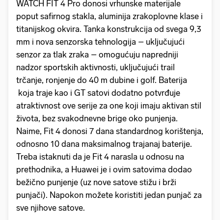
WATCH FIT 4 Pro donosi vrhunske materijale
poput safirnog stakla, aluminija zrakoplovne klase i
titanijskog okvira. Tanka konstrukcija od svega 9,3
mm i nova senzorska tehnologija – uključujući
senzor za tlak zraka – omogućuju napredniji
nadzor sportskih aktivnosti, uključujući trail
trčanje, ronjenje do 40 m dubine i golf. Baterija
koja traje kao i GT satovi dodatno potvrđuje
atraktivnost ove serije za one koji imaju aktivan stil
života, bez svakodnevne brige oko punjenja.
Naime, Fit 4 donosi 7 dana standardnog korištenja,
odnosno 10 dana maksimalnog trajanaj baterije.
Treba istaknuti da je Fit 4 narasla u odnosu na
prethodnika, a Huawei je i ovim satovima dodao
bežično punjenje (uz nove satove stižu i brži
punjači). Napokon možete koristiti jedan punjač za
sve njihove satove.