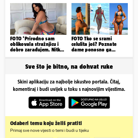
Sramota'
FOTO 'Prirodno sam
FOTO Tko se srami
oblikovala stražnjicu i
celulita još? Poznate
dobro zarađujem. Nitko
dame ponosno ga
ne vjeruje da je prava'
pokazuju pa slave svoje
obline
Sve što je bitno, na dohvat ruke
Skini aplikaciju za najbolje iskustvo portala. Čitaj,
komentiraj i budi uvijek u toku s najnovijim vijestima.
Odaberi temu koju želiš pratiti
Primaj sve nove vijesti o temi i budi u tijeku