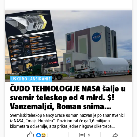
USKORO LANSIRANJE
ČUDO TEHNOLOGIJE NASA šalje u
svemir teleskop od 4 mlrd. $!
Vanzemaljci, Roman snima...
Svemirski teleskop Nancy Grace Roman nazvan je po znanstvenici
iz NASA, "majci Hubblea". Pozicionirat će ga 1,6 milijuna
kilometara od Zemlje, a za prikaz jedne njegove slike treba
500.000 4K televizora
3
9