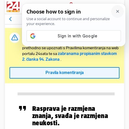
PRIJAVA
Komentari
Relevantni
Važna obavijest:
Svaki korisnik koji želi komentirati članke obvezan je
prethodno se upoznati s Pravilima komentiranja na web
portalu 24sata te sa
zabranama propisanim stavkom
2. članka 94. Zakona
.
Pravila komentiranja
Rasprava je razmjena
znanja, svađa je razmjena
neukosti.