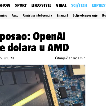
SHOW
SPORT
LIFE&STYLE
VIRAL
SCI/TECH
EXPRES
aming
Auto
Umjetna inteligencija
Znanost
Bolje obrazovanje
Bo
I posao: OpenAI
de dolara u AMD
5. u 15:41
Čitanje članka: 1 min