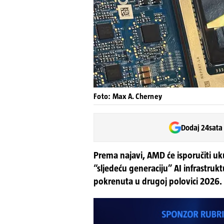
Foto: Max A. Cherney
Dodaj 24sata
Prema najavi, AMD će isporučiti u
“sljedeću generaciju” AI infrastruktu
pokrenuta u drugoj polovici 2026.