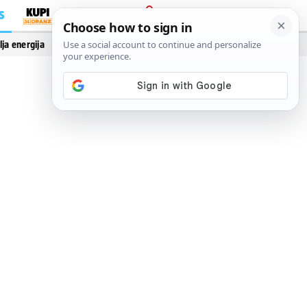
S
PRIJAVA
lja energija
Vidi još…