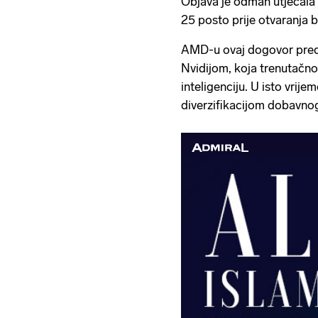
Objava je odmah utjecala 
25 posto prije otvaranja b
AMD-u ovaj dogovor predst
Nvidijom, koja trenutačno
inteligenciju. U isto vrij
diverzifikacijom dobavnog