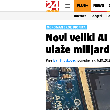
PLUS+
NEWS
Internet
Gadgeti
G
OGROMAN SKOK DIONICA
Novi veliki A
ulaže milijar
Piše
Ivan Hruškovec
,
ponedjeljak, 6.10.202