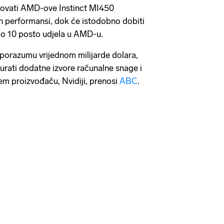
ovati AMD-ove Instinct MI450
h performansi, dok će istodobno dobiti
o 10 posto udjela u AMD-u.
sporazumu vrijednom milijarde dolara,
urati dodatne izvore računalne snage i
em proizvođaču, Nvidiji, prenosi
ABC
.