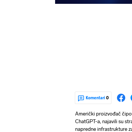
Komentari
0
Američki proizvođač čipo
ChatGPT-a, najavili su str
napredne infrastrukture z