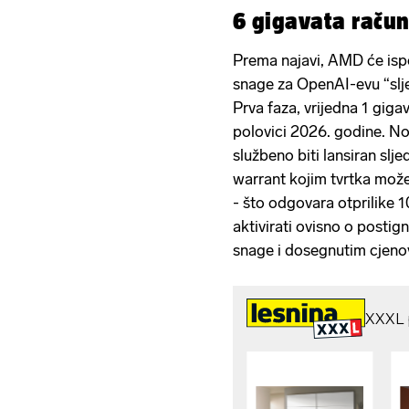
6 gigavata račun
Prema najavi, AMD će isp
snage za OpenAI-evu “slje
Prva faza, vrijedna 1 gigav
polovici 2026. godine. No
službeno biti lansiran sl
warrant kojim tvrtka može
- što odgovara otprilike 1
aktivirati ovisno o posti
snage i dosegnutim cjenov