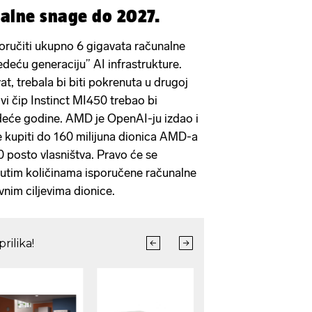
alne snage do 2027.
oručiti ukupno 6 gigavata računalne
deću generaciju” AI infrastrukture.
at, trebala bi biti pokrenuta u drugoj
vi čip Instinct MI450 trebao bi
jedeće godine. AMD je OpenAI-ju izdao i
 kupiti do 160 milijuna dionica AMD-a
0 posto vlasništva. Pravo će se
gnutim količinama isporučene računalne
nim ciljevima dionice.