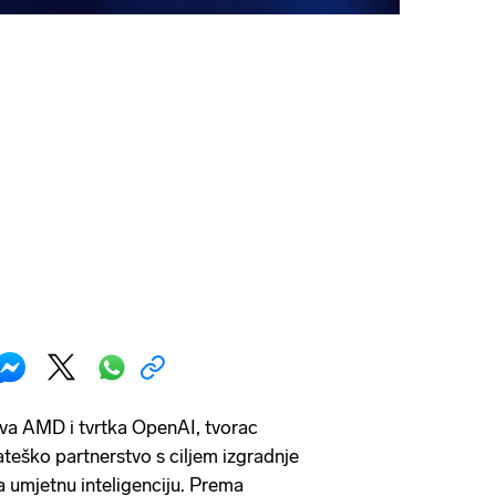
va AMD i tvrtka OpenAI, tvorac
ateško partnerstvo s ciljem izgradnje
a umjetnu inteligenciju. Prema