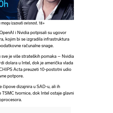
u mogu izazvati ovisnost. 18+
OpenAI i Nvidia potpisali su ugovor
ra, kojim bi se izgradila infrastruktura
podatkovne računalne snage.
 sve je više strateških pomaka – Nvidia
rdi dolara u Intel, dok je američka vlada
 CHIPS Acta preuzeti 10-postotni udio
avne potpore.
 čipove dizajnira u SAD-u, ali ih
 TSMC tvornice, dok Intel ostaje glavni
oprocesora.