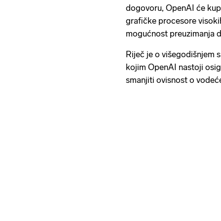
dogovoru, OpenAI će kup
grafičke procesore visoki
mogućnost preuzimanja d
Riječ je o višegodišnjem 
kojim OpenAI nastoji osig
smanjiti ovisnost o vodeć