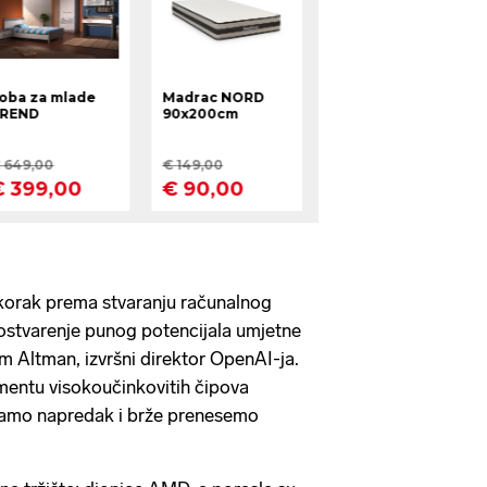
 korak prema stvaranju računalnog
ostvarenje punog potencijala umjetne
Sam Altman, izvršni direktor OpenAI-ja.
entu visokoučinkovitih čipova
amo napredak i brže prenesemo