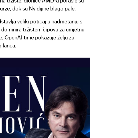
na tržište: dionice AMD-a porasle su
urze, dok su Nvidijine blago pale.
avlja veliki poticaj u nadmetanju s
 dominira tržištem čipova za umjetnu
eme, OpenAI time pokazuje želju za
 lanca.