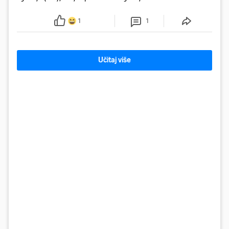
misije, poput onih na Mjesec ili Mars, u ekstremnim
uvjetima utječu na zdravlje i sposobnosti ljudi.
1
1
Učitaj više