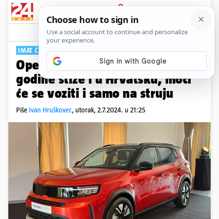
PRIJAVA
Tech
Komentari
7
IMAT ĆE I SEDAM SJEDALA
Opel Frontera se vraća: Krajem
godine stiže i u Hrvatsku, moći
će se voziti i samo na struju
Piše
Ivan Hruškovec
,
utorak, 2.7.2024. u 21:25