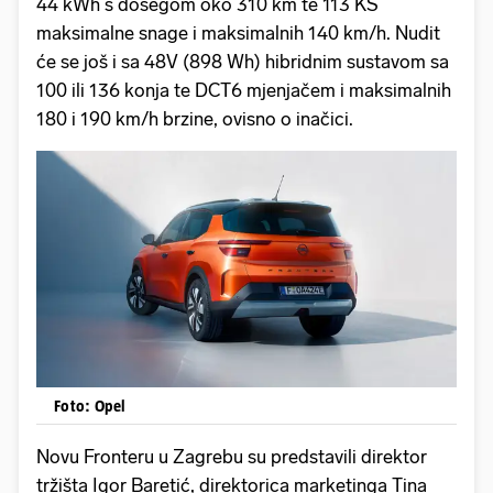
44 kWh s dosegom oko 310 km te 113 KS
maksimalne snage i maksimalnih 140 km/h. Nudit
će se još i sa 48V (898 Wh) hibridnim sustavom sa
100 ili 136 konja te DCT6 mjenjačem i maksimalnih
180 i 190 km/h brzine, ovisno o inačici.
Foto: Opel
Novu Fronteru u Zagrebu su predstavili direktor
tržišta Igor Baretić, direktorica marketinga Tina