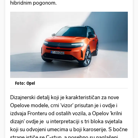
hibridnim pogonom.
Foto: Opel
Dizajnerski detalj koji je karakterističan za nove
Opelove modele, crni 'vizor' prisutan je i ovdje i
izdvaja Fronteru od ostalih vozila, a Opelov 'krilni
dizajn' ovdje je u interpretaciji s tri bloka svjetala
koji su odvojeni umecima u boji karoserije. S bočne
strane ističe se C-stup, a posebno su naglašeni