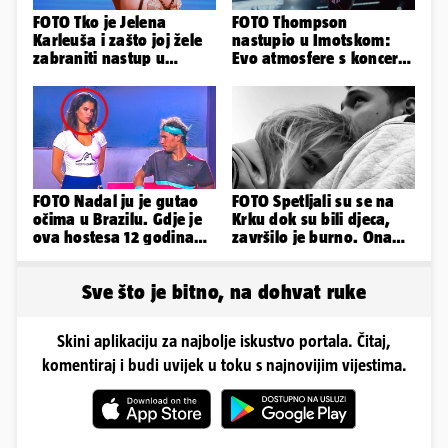
FOTO Tko je Jelena
FOTO Thompson
Karleuša i zašto joj žele
nastupio u Imotskom:
zabraniti nastup u
Evo atmosfere s koncerta
Vodicama? Evo što je
na Gospinom docu
govorila...
FOTO Nadal ju je gutao
FOTO Spetljali su se na
očima u Brazilu. Gdje je
Krku dok su bili djeca,
ova hostesa 12 godina
završilo je burno. Ona
poslije i kako izgleda?
sad želi 50 milijuna eura
Sve što je bitno, na dohvat ruke
Skini aplikaciju za najbolje iskustvo portala. Čitaj,
komentiraj i budi uvijek u toku s najnovijim vijestima.