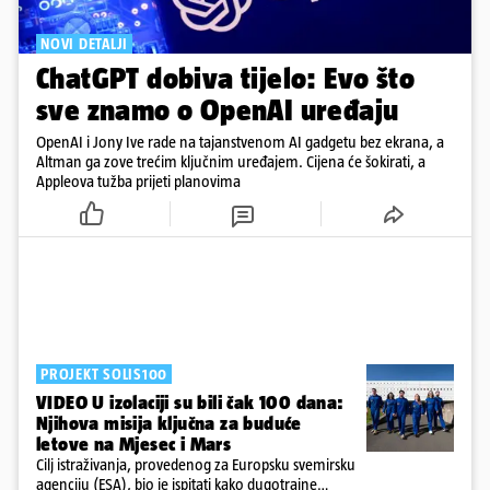
NOVI DETALJI
ChatGPT dobiva tijelo: Evo što
sve znamo o OpenAI uređaju
OpenAI i Jony Ive rade na tajanstvenom AI gadgetu bez ekrana, a
Altman ga zove trećim ključnim uređajem. Cijena će šokirati, a
Appleova tužba prijeti planovima
PROJEKT SOLIS100
VIDEO U izolaciji su bili čak 100 dana:
Njihova misija ključna za buduće
letove na Mjesec i Mars
Cilj istraživanja, provedenog za Europsku svemirsku
agenciju (ESA), bio je ispitati kako dugotrajne