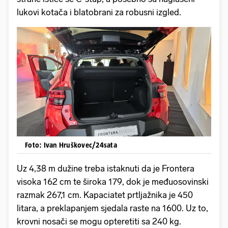
lukovi kotača i blatobrani za robusni izgled.
Foto: Ivan Hruškovec/24sata
Uz 4,38 m dužine treba istaknuti da je Frontera
visoka 162 cm te široka 179, dok je međuosovinski
razmak 267,1 cm. Kapaciatet prtljažnika je 450
litara, a preklapanjem sjedala raste na 1600. Uz to,
krovni nosači se mogu opteretiti sa 240 kg.