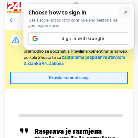
PRIJAVA
Komentari
Relevantni
Važna obavijest:
Svaki korisnik koji želi komentirati članke obvezan je
prethodno se upoznati s Pravilima komentiranja na web
portalu 24sata te sa
zabranama propisanim stavkom
2. članka 94. Zakona
.
Pravila komentiranja
Rasprava je razmjena