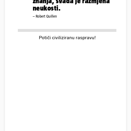
znanja, svađa je razmjena
neukosti.
– Robert Quillen
Potiči civiliziranu raspravu!