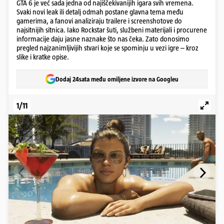
GTA 6 je već sada jedna od najiščekivanijih igara svih vremena.
Svaki novi leak ili detalj odmah postane glavna tema među
gamerima, a fanovi analiziraju trailere i screenshotove do
najsitnijih sitnica. Iako Rockstar šuti, službeni materijali i procurene
informacije daju jasne naznake što nas čeka. Zato donosimo
pregled najzanimljivijih stvari koje se spominju u vezi igre – kroz
slike i kratke opise.
Dodaj 24sata među omiljene izvore na Googleu
1/11