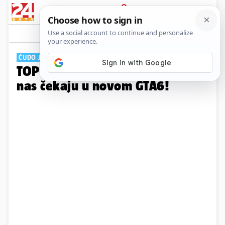
PRIJAVA
Galerija
Komentari
19
ČUDO JEDNO
TOP 10 nevjerojatnih stvari koje
nas čekaju u novom GTA6!