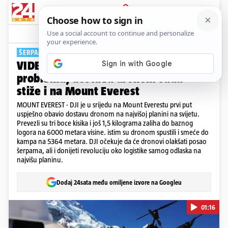
PRIJAVA
Tech
Komentari
4
ŠERPAMA ĆE UZETI DIO POSLA
VIDEO Trebate kisika? Nema
problema, dostava dronom sada
stiže i na Mount Everest
MOUNT EVEREST - DJI je u srijedu na Mount Everestu prvi put
uspješno obavio dostavu dronom na najvišoj planini na svijetu.
Prevezli su tri boce kisika i još 1,5 kilograma zaliha do baznog
logora na 6000 metara visine. istim su dronom spustili i smeće do
kampa na 5364 metara. DJI očekuje da će dronovi olakšati posao
šerpama, ali i donijeti revoluciju oko logistike samog odlaska na
najvišu planinu.
Dodaj 24sata među omiljene izvore na Googleu
01:16