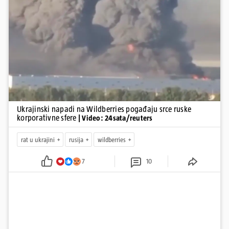
kao način da se ekonomske posljedice rata prenesu dublje na ruski
teritorij i približe običnim građanima.
Pokretanje videa...
Ukrajinski napadi na Wildberries pogađaju srce ruske
korporativne sfere
| Video: 24sata/reuters
rat u ukrajini
rusija
wildberries
7
10