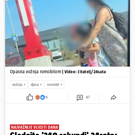
zadobivenima u padu s romobila.
Pokretanje videa...
Opasna vožnja romobilom
| Video: čitatelj/24sata
vožnja
djeca
romobil
9
47
NAJVAŽNIJE VIJESTI DANA