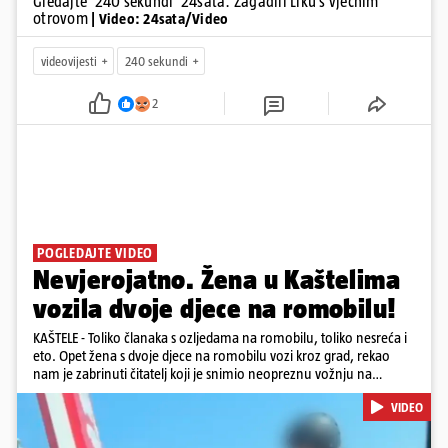
Gledajte '240 sekundi' 24sata: Zagadili Liku s vječnim
otrovom
| Video: 24sata/Video
videovijesti
240 sekundi
2
POGLEDAJTE VIDEO
Nevjerojatno. Žena u Kaštelima
vozila dvoje djece na romobilu!
KAŠTELE - Toliko članaka s ozljedama na romobilu, toliko nesreća i
eto. Opet žena s dvoje djece na romobilu vozi kroz grad, rekao
nam je zabrinuti čitatelj koji je snimio neopreznu vožnju na
romobilu u četvrtak prijepodne kroz Kaštele. Podsjetimo, mjesec i
VIDEO
pol od smrti dječaka (14) u Metkoviću, pad s električnog romobila
odnio je još jedan mladi život. Unatoč naporima liječnika KBC-a
Zagreb, u ponedjeljak maloljetnik je podlegao ozljedama