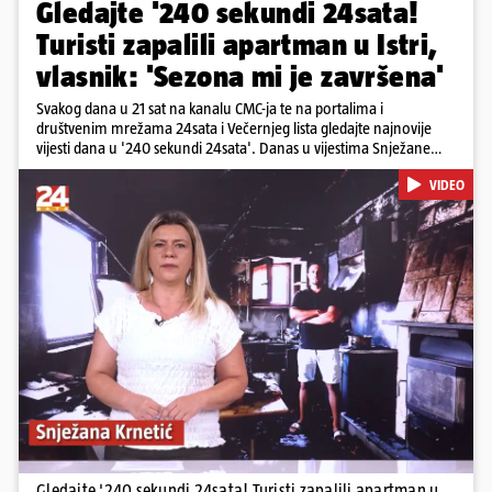
Gledajte '240 sekundi 24sata!
Turisti zapalili apartman u Istri,
vlasnik: 'Sezona mi je završena'
Svakog dana u 21 sat na kanalu CMC-ja te na portalima i
društvenim mrežama 24sata i Večernjeg lista gledajte najnovije
vijesti dana u '240 sekundi 24sata'. Danas u vijestima Snježane
Krnetić: Turisti uništili apartman u Istri, 125 milijuna eura mogla bi
VIDEO
stajati sanacija otpada u Gospiću, u Osijeku pretukli nogometnog
suca, od utorka nove cijene goriva, rastu mirovine za 200 tisuća
branitelja...
Pokretanje videa...
Gledajte '240 sekundi 24sata! Turisti zapalili apartman u