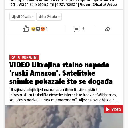
Istri, vlasnik: 'Sezona mi je završena'
| Video: 24sata/Video
vijesti 24sata
video 24sata
4
6
RAT U UKRAJINI
VIDEO Ukrajina stalno napada
'ruski Amazon'. Satelitske
snimke pokazale što se događa
Ukrajina zadnjih tjedana napada diljem Rusije logističku
infrastrukturu i skladišta divovske internetske trgovine Wildberries,
koju često nazivaju "ruskim Amazonom". Kijev na ove objekte ne
gleda samo kao na obična trgovačka skladišta, već tvrdi da ih ruske
VIDEO
snage koriste i za vojne potrebe, odnosno za skladištenje i
distribuciju dijelova za dronove i druge opreme koja se koristi u
ratu. S druge strane, napadi služe i kao izravan odgovor na ruska
bombardiranja ukrajinske poštanske i logističke infrastrukture te