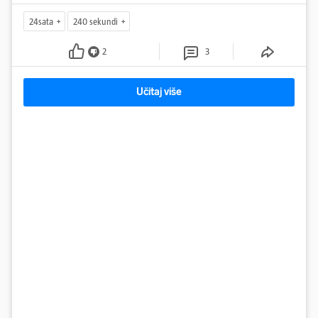
24sata
240 sekundi
2
3
Učitaj više