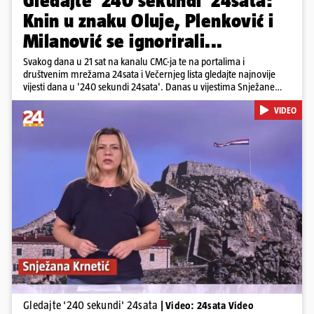
Gledajte '240 sekundi' 24sata:
Knin u znaku Oluje, Plenković i
Milanović se ignorirali...
Svakog dana u 21 sat na kanalu CMC-ja te na portalima i
društvenim mrežama 24sata i Večernjeg lista gledajte najnovije
vijesti dana u '240 sekundi 24sata'. Danas u vijestima Snježane
Krnetić: Hrvatska je obilježila 31. obljetnicu Oluje, a pažnju je
VIDEO
privuklo ignoriranje predsjednika Zorana Milanovića i premijera
Andreja Plenkovića u Kninu. Donosimo i detalje o većim
braniteljskim mirovinama, apelu obitelji Hrvata u komi u Irskoj,
upozorenjima nakon nove tragedije na električnom romobilu te
smanjenju proizvodnje u nuklearnoj elektrani Krško.
Pokretanje videa...
Gledajte '240 sekundi' 24sata
| Video: 24sata Video