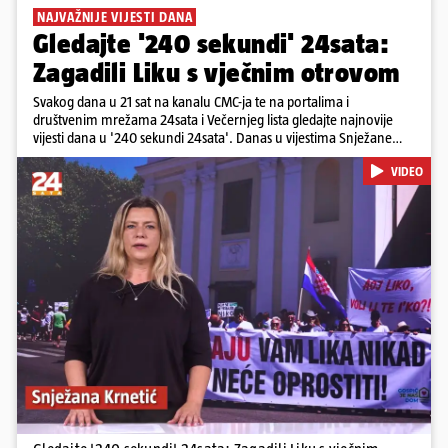
NAJVAŽNIJE VIJESTI DANA
Gledajte '240 sekundi' 24sata:
Zagadili Liku s vječnim otrovom
Svakog dana u 21 sat na kanalu CMC-ja te na portalima i
društvenim mrežama 24sata i Večernjeg lista gledajte najnovije
vijesti dana u '240 sekundi 24sata'. Danas u vijestima Snježane
Krnetić: Lika teško zagađena s 37.000 tona opasnog otpada, Troje
VIDEO
poginulih u nesreći u Zagrebu, Uhićen načelnik Svetog Ivana
Žabna, Borba za život Denisa Vejzovića, Krajaču režu ovlasti: Slijedi
otkaz...
Pokretanje videa...