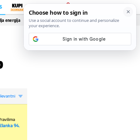
S
PRIJAVA
lja energija
Vidi još…
o
levantni
Pravilima
članka 94.