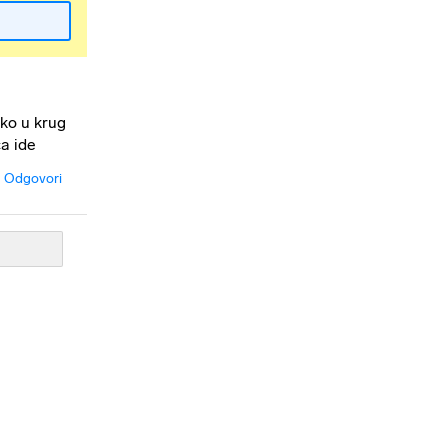
ako u krug
ća ide
Odgovori