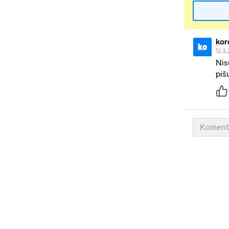
kor
ko
12.3.
Nis
piš