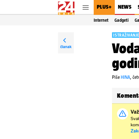
PLUS+
NEWS
Internet
Gadgeti
G
ISTRAŽIVANJE
Voda
članak
godi
Piše
HINA
,
čet
Koment
Važ
Svak
kome
Zak