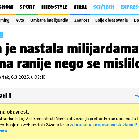
SHOW
SPORT
LIFE&STYLE
VIRAL
SCI/TECH
EXPRES
aming
Auto
Umjetna inteligencija
Znanost
Bolje obrazovanje
Bo
:
 je nastala milijardama
na ranije nego se mislil
vrtak, 6.3.2025. u 08:10
ari
1
Re
na obavijest:
i korisnik koji želi komentirati članke obvezan je prethodno se upoznati s 
ntiranja na web portalu 24sata te sa
zabranama propisanim stavkom 2. 
ona
.