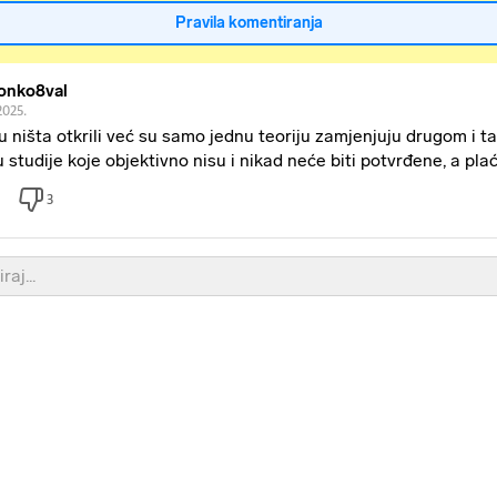
Pravila komentiranja
onko8val
2025.
u ništa otkrili već su samo jednu teoriju zamjenjuju drugom i t
u studije koje objektivno nisu i nikad neće biti potvrđene, a pla
3