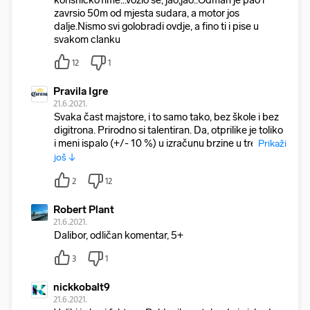
korisnicko1ime...vozio se, jao,jao..Odmah je pao i
zavrsio 50m od mjesta sudara, a motor jos
dalje.Nismo svi golobradi ovdje, a fino ti i pise u
svakom clanku
12
1
Pravila Igre
21.6.2021.
Svaka čast majstore, i to samo tako, bez škole i bez
digitrona. Prirodno si talentiran. Da, otprilike je toliko
i meni ispalo (+/- 10 %) u izračunu brzine u tre
Prikaži
još ↓
2
12
Robert Plant
21.6.2021.
Dalibor, odličan komentar, 5+
3
1
nickkobalt9
21.6.2021.