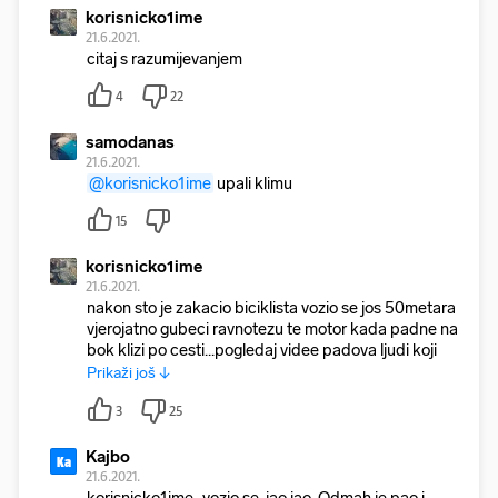
korisnicko1ime
21.6.2021.
citaj s razumijevanjem
4
22
samodanas
21.6.2021.
@korisnicko1ime
upali klimu
15
korisnicko1ime
21.6.2021.
nakon sto je zakacio biciklista vozio se jos 50metara
vjerojatno gubeci ravnotezu te motor kada padne na
bok klizi po cesti...pogledaj videe padova ljudi koji n
Prikaži još ↓
3
25
Kajbo
Ka
21.6.2021.