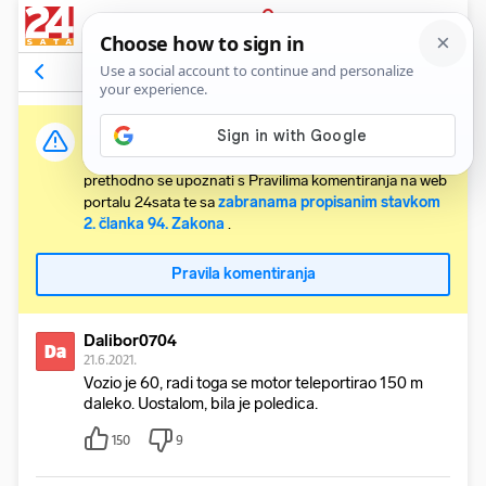
PRIJAVA
Odgovori na komentar
Vidi članak
Važna obavijest:
Svaki korisnik koji želi komentirati članke obvezan je
prethodno se upoznati s Pravilima komentiranja na web
portalu 24sata te sa
zabranama propisanim stavkom
2. članka 94. Zakona
.
Pravila komentiranja
Dalibor0704
Da
21.6.2021.
Vozio je 60, radi toga se motor teleportirao 150 m
daleko. Uostalom, bila je poledica.
150
9