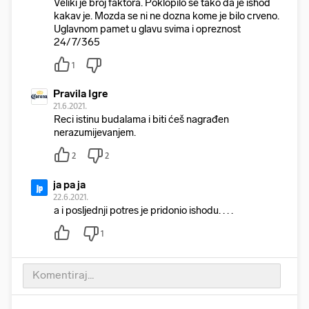
Veliki je broj faktora. Poklopilo se tako da je ishod
kakav je. Mozda se ni ne dozna kome je bilo crveno.
Uglavnom pamet u glavu svima i opreznost
24/7/365
1
Pravila Igre
21.6.2021.
Reci istinu budalama i biti ćeš nagrađen
nerazumijevanjem.
2
2
ja pa ja
jp
22.6.2021.
a i posljednji potres je pridonio ishodu. . . .
1