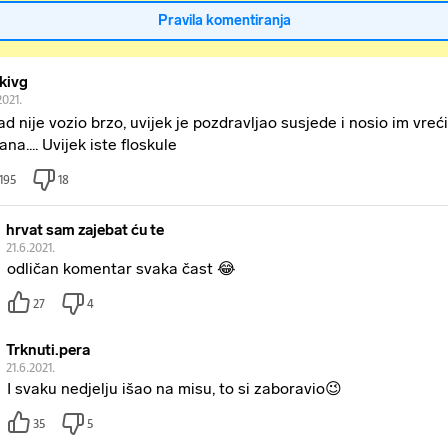
Pravila komentiranja
kivg
2021.
ad nije vozio brzo, uvijek je pozdravljao susjede i nosio im vreći
na.... Uvijek iste floskule
195
18
hrvat sam zajebat ću te
21.6.2021.
odličan komentar svaka čast 😂
27
4
Trknuti.pera
21.6.2021.
I svaku nedjelju išao na misu, to si zaboravio😉
35
5