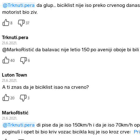
@Trknuti.pera
da glup... biciklist nije iso preko crvenog danas
motorist bio ziv.
8
37
Trknuti.pera
21.6.2021.
@MarkoRistić da balavac nije letio 150 po aveniji oboje bi bili 
40
6
Luton Town
21.6.2021.
A ti znas da je biciklist isao na crveno?
20
3
MarkoRistić
21.6.2021.
@Trknuti.pera
di pise da je iso 150km/h i da je iso 70km/h op
poginuli i opet bi bio kriv vozac bicikla koj je iso kroz crven
Pr