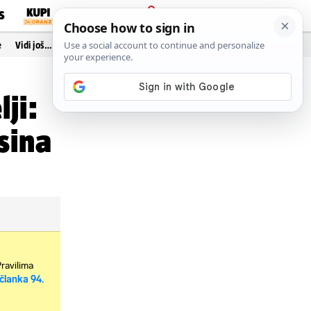
S
PRIJAVA
e
Vidi još…
lji:
sina
Pravilima
članka 94.