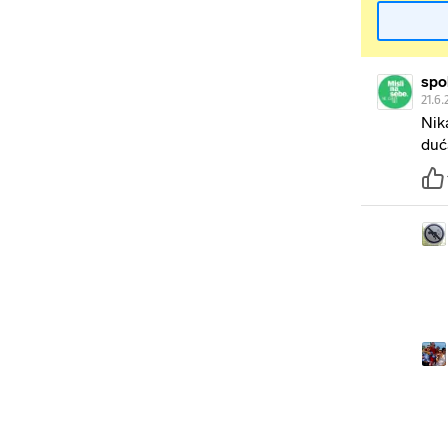
spo
21.6.
Nik
duća