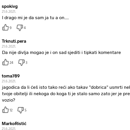
spokivg
21.6.2021.
I drago mi je da sam ja tu a on.....
9
4
Trknuti.pera
21.6.2021.
Da nije divlja mogao je i on sad sjediti i tipkati komentare
24
3
toma789
21.6.2021.
jagodica da li ćeš isto tako reći ako takav "dobrica" usmrti n
tvoje obitelji ili nekoga do koga ti je stalo samo zato jer je pr
vozio?
12
5
MarkoRistić
21.6.2021.