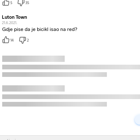
5
35
Luton Town
21.6.2021.
Gdje pise da je bicikl isao na red?
14
2