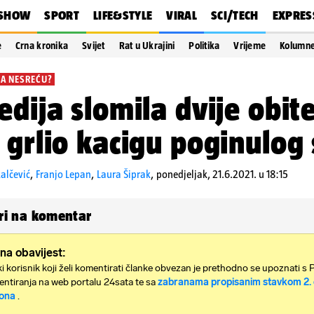
SHOW
SPORT
LIFE&STYLE
VIRAL
SCI/TECH
EXPRES
e
Crna kronika
Svijet
Rat u Ukrajini
Politika
Vrijeme
Kolumn
ZA NESREĆU?
edija slomila dvije obite
 grlio kacigu poginulog 
alčević
,
Franjo Lepan
,
Laura Šiprak
,
ponedjeljak, 21.6.2021. u 18:15
i na komentar
na obavijest:
i korisnik koji želi komentirati članke obvezan je prethodno se upoznati s 
ntiranja na web portalu 24sata te sa
zabranama propisanim stavkom 2. 
ona
.