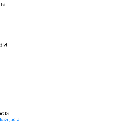
 bi
živi
et bi
ikaži još ↓