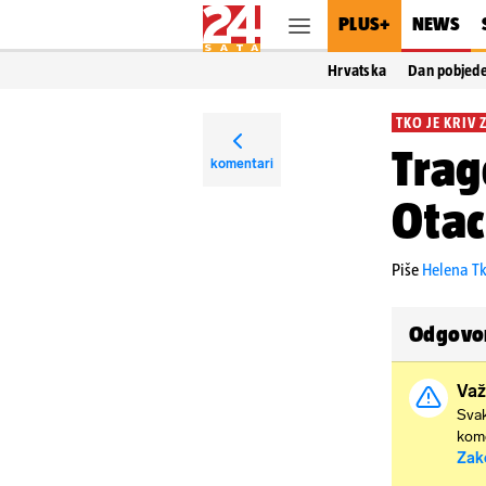
PLUS+
NEWS
Hrvatska
Dan pobjed
TKO JE KRIV 
Trag
komentari
Otac
Piše
Helena Tk
Odgovor
Važ
Svak
kome
Zak