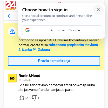
PRIJAVA
Odgovori na komentar
Vidi članak
Važna obavijest:
Sign in with Google
Svaki korisnik koji želi komentirati članke obvezan je
prethodno se upoznati s Pravilima komentiranja na web
portalu 24sata te sa
zabranama propisanim stavkom
2. članka 94. Zakona
.
Pravila komentiranja
Ronin&Hood
Ro
12.3.2024.
I da ne zaboravimo berosovu aferu od 4milje kuna
sto je svome frendu namjestio pare..
52
1