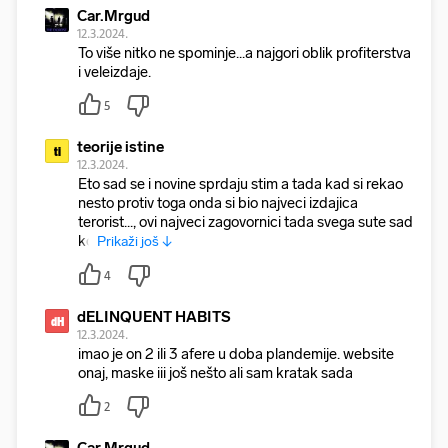
Car.Mrgud
12.3.2024.
To više nitko ne spominje...a najgori oblik profiterstva
i veleizdaje.
5
teorije istine
ti
12.3.2024.
Eto sad se i novine sprdaju stim a tada kad si rekao
nesto protiv toga onda si bio najveci izdajica
terorist..., ovi najveci zagovornici tada svega sute sad
ko
Prikaži još ↓
4
dELINQUENT HABITS
dH
12.3.2024.
imao je on 2 ili 3 afere u doba plandemije. website
onaj, maske iii još nešto ali sam kratak sada
2