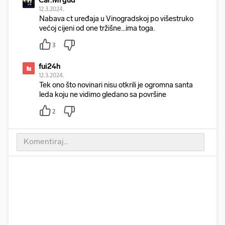
Car.Mrgud
12.3.2024.
Nabava ct uređaja u Vinogradskoj po višestruko
većoj cijeni od one tržišne...ima toga.
3
fui24h
fu
12.3.2024.
Tek ono što novinari nisu otkrili je ogromna santa
leda koju ne vidimo gledano sa površine
2