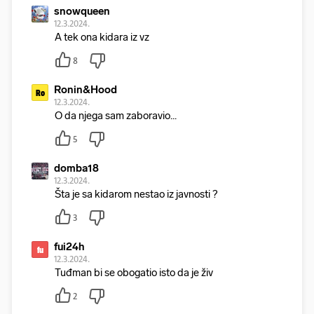
snowqueen
12.3.2024.
A tek ona kidara iz vz
8
Ronin&Hood
Ro
12.3.2024.
O da njega sam zaboravio...
5
domba18
12.3.2024.
Šta je sa kidarom nestao iz javnosti ?
3
fui24h
fu
12.3.2024.
Tuđman bi se obogatio isto da je živ
2