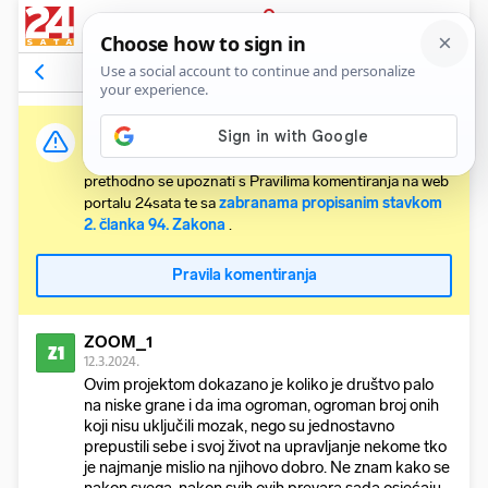
PRIJAVA
Odgovori na komentar
Vidi članak
Važna obavijest:
Svaki korisnik koji želi komentirati članke obvezan je
prethodno se upoznati s Pravilima komentiranja na web
portalu 24sata te sa
zabranama propisanim stavkom
2. članka 94. Zakona
.
Pravila komentiranja
ZOOM_1
Z1
12.3.2024.
Ovim projektom dokazano je koliko je društvo palo
na niske grane i da ima ogroman, ogroman broj onih
koji nisu uključili mozak, nego su jednostavno
prepustili sebe i svoj život na upravljanje nekome tko
je najmanje mislio na njihovo dobro. Ne znam kako se