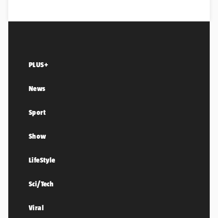
PLUS+
News
Sport
Show
LifeStyle
Sci/Tech
Viral