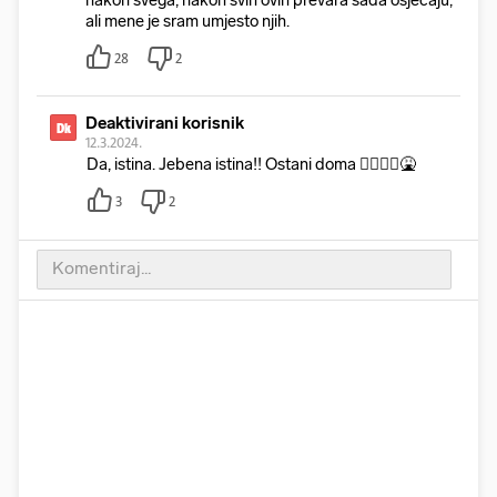
nakon svega, nakon svih ovih prevara sada osjećaju,
ali mene je sram umjesto njih.
28
2
Deaktivirani korisnik
Dk
12.3.2024.
Da, istina. Jebena istina!! Ostani doma 🤦‍♂️🤦‍♂️🤮
3
2