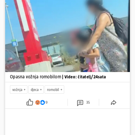
Zagreb, u ponedjeljak maloljetnik je podlegao ozljedama
zadobivenima u padu s romobila.
Pokretanje videa...
Opasna vožnja romobilom
| Video: čitatelj/24sata
vožnja
djeca
romobil
9
35