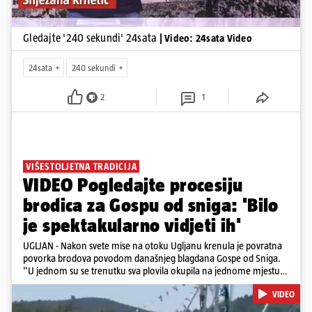
Gledajte '240 sekundi' 24sata
| Video: 24sata Video
24sata
240 sekundi
2
1
VIŠESTOLJETNA TRADICIJA
VIDEO Pogledajte procesiju
brodica za Gospu od sniga: 'Bilo
je spektakularno vidjeti ih'
UGLJAN - Nakon svete mise na otoku Ugljanu krenula je povratna
povorka brodova povodom današnjeg blagdana Gospe od Sniga.
"U jednom su se trenutku sva plovila okupila na jednome mjestu
te sinkronizirano kružila sljedećih deset minuta, što je izgledalo
VIDEO
spektakularno", kazala nam je čitateljica koja je snimila povorku.
Posebno atraktivan prizor bio je, kako je rekla, kada su se pojedini