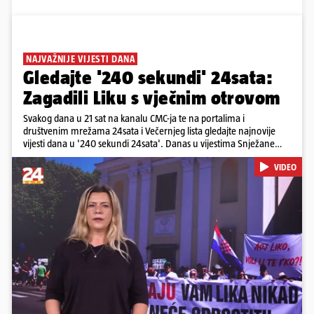
NAJVAŽNIJE VIJESTI DANA
Gledajte '240 sekundi' 24sata:
Zagadili Liku s vječnim otrovom
Svakog dana u 21 sat na kanalu CMC-ja te na portalima i
društvenim mrežama 24sata i Večernjeg lista gledajte najnovije
vijesti dana u '240 sekundi 24sata'. Danas u vijestima Snježane
Krnetić: Lika teško zagađena s 37.000 tona opasnog otpada, Troje
VIDEO
poginulih u nesreći u Zagrebu, Uhićen načelnik Svetog Ivana
Žabna, Borba za život Denisa Vejzovića, Krajaču režu ovlasti: Slijedi
otkaz...
Pokretanje videa...