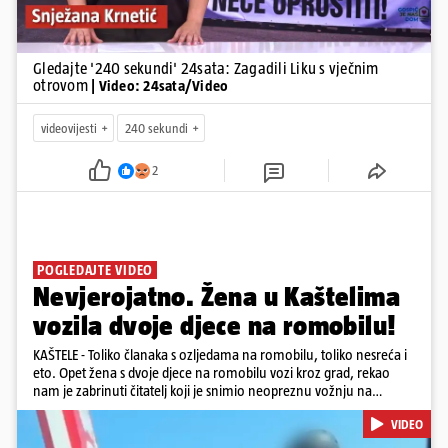
Gledajte '240 sekundi' 24sata: Zagadili Liku s vječnim
otrovom
| Video: 24sata/Video
videovijesti
240 sekundi
2
POGLEDAJTE VIDEO
Nevjerojatno. Žena u Kaštelima
vozila dvoje djece na romobilu!
KAŠTELE - Toliko članaka s ozljedama na romobilu, toliko nesreća i
eto. Opet žena s dvoje djece na romobilu vozi kroz grad, rekao
nam je zabrinuti čitatelj koji je snimio neopreznu vožnju na
romobilu u četvrtak prijepodne kroz Kaštele. Podsjetimo, mjesec i
VIDEO
pol od smrti dječaka (14) u Metkoviću, pad s električnog romobila
odnio je još jedan mladi život. Unatoč naporima liječnika KBC-a