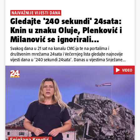
NAJVAŽNIJE VIJESTI DANA
Gledajte '240 sekundi' 24sata:
Knin u znaku Oluje, Plenković i
Milanović se ignorirali...
Svakog dana u 21 sat na kanalu CMC-ja te na portalima i
društvenim mrežama 24sata i Večernjeg lista gledajte najnovije
vijesti dana u '240 sekundi 24sata'. Danas u vijestima Snježane
Krnetić: Hrvatska je obilježila 31. obljetnicu Oluje, a pažnju je
VIDEO
privuklo ignoriranje predsjednika Zorana Milanovića i premijera
Andreja Plenkovića u Kninu. Donosimo i detalje o većim
braniteljskim mirovinama, apelu obitelji Hrvata u komi u Irskoj,
upozorenjima nakon nove tragedije na električnom romobilu te
smanjenju proizvodnje u nuklearnoj elektrani Krško.
Pokretanje videa...