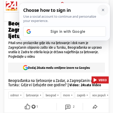
PRIJAVA
Video
Komentari
2
VOX POPULI
Beograđanka na ljetovanje u Zadar, a
Zagrepčanin u Tursku: Gdje vi
ljetujete ove godine?
Pitali smo prolaznike gdje idu na ljetovanje i dok nam je
Zagrepčanin objasnio zašto ide u Tursku, Beograđanka se upravo
vratila iz Zadra te otkrila koja je država najjeftinija za ljetovanje.
Pogledajte u videu
Dodaj 24sata među omiljene izvore na Googleu
VIDEO
Beograđanka na ljetovanje u Zadar, a Zagrepčanin u
Tursku: Gdje vi ljetujete ove godine?
| Video: 24sata Video
odmor
ljetovanje
beograd
more
zagreb
vox populi
1
2