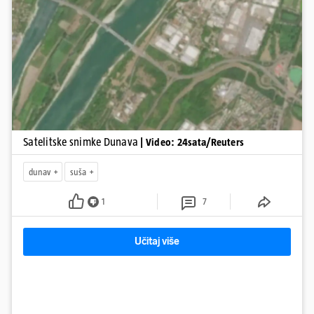
Pokretanje videa...
Satelitske snimke Dunava
| Video: 24sata/Reuters
dunav
suša
1
7
Učitaj više