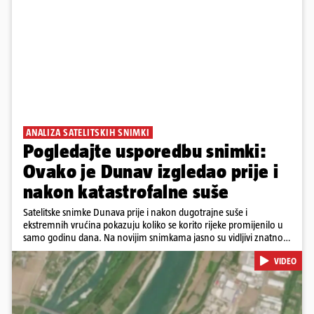
ANALIZA SATELITSKIH SNIMKI
Pogledajte usporedbu snimki:
Ovako je Dunav izgledao prije i
nakon katastrofalne suše
Satelitske snimke Dunava prije i nakon dugotrajne suše i
ekstremnih vrućina pokazuju koliko se korito rijeke promijenilo u
samo godinu dana. Na novijim snimkama jasno su vidljivi znatno
veći pješčani sprudovi i sužene vodene površine, što svjedoči o
VIDEO
povijesno niskim vodostajima. Promjene su zabilježene duž cijelog
toka, od Njemačke i Austrije, preko Slovačke, Hrvatske i Srbije, do
Rumunjske i Bugarske. Snimke je tijekom ljeta 2025. i 2026.
zabilježio satelit Sentinel-2 u sklopu programa Europske unije
Copernicus.