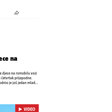
ece na
je djece na romobilu vozi
u četvrtak prijepodne.
odnio je još jedan mladi
o ozljedama zadobivenima
VIDEO