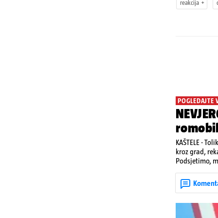
reakcija
POGLEDAJTE 
NEVJERO
romobi
KAŠTELE - Toli
kroz grad, rek
Podsjetimo, mj
život. Unatoč
u padu s romo
Koment