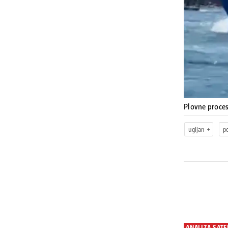
Plovne proce
ugljan
p
ANALIZA SATE