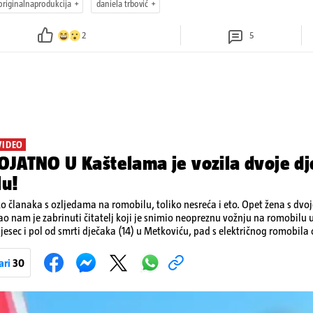
originalnaprodukcija
daniela trbović
2
5
VIDEO
JATNO U Kaštelama je vozila dvoje dj
lu!
ko članaka s ozljedama na romobilu, toliko nesreća i eto. Opet žena s dvo
ao nam je zabrinuti čitatelj koji je snimio neopreznu vožnju na romobilu 
esec i pol od smrti dječaka (14) u Metkoviću, pad s električnog romobila 
 naporima liječnika KBC-a Zagreb, u ponedjeljak maloljetnik je podlega
bila.
ari
30