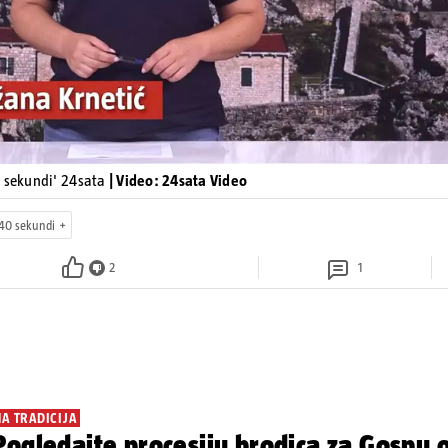
0 sekundi' 24sata
| Video: 24sata Video
40 sekundi
2
1
NA TRADICIJA
ogledajte procesiju brodica za Gospu o