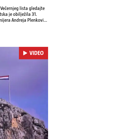
ečernjeg lista gledajte
ka je obilježila 31.
emijera Andreja Plenkovića
omi u Irskoj,
u nuklearnoj elektrani
VIDEO