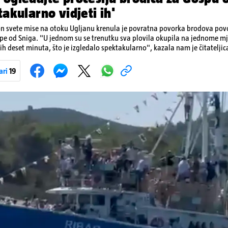
takularno vidjeti ih'
n svete mise na otoku Ugljanu krenula je povratna povorka brodova p
e od Sniga. "U jednom su se trenutku sva plovila okupila na jednome mje
ćih deset minuta, što je izgledalo spektakularno", kazala nam je čitateljic
ivan prizor bio je, kako je rekla, kada su se pojedini sudionici popeli n
ama. Na nekim su brodovima bili svirači, što je dodatno pridonijelo živosti prizo
ari
19
 tradiciji, koja se neprekidno održava od 1514. godine. U sklopu proslave od
 Kukljiška fešta, koja će započeti u popodnevnim satima s tradicionalni
Pokretanje videa...