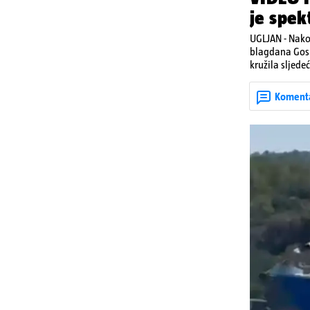
je spek
UGLJAN - Nako
blagdana Gosp
kružila sljede
Posebno atrakt
upaljenim baklj
Koment
višestoljetnoj
tradicionalna