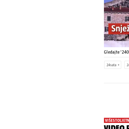
Gledajte '24
24sata
2
VIŠESTOLJET
VIDEO P