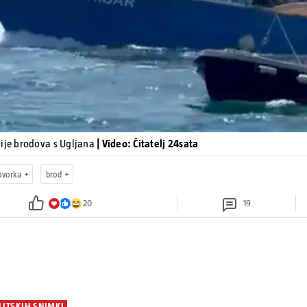
sije brodova s Ugljana
| Video: Čitatelj 24sata
ovorka
brod
20
19
LITSKIH SNIMKI