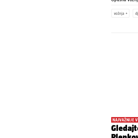
vožnja
d
NAJVAŽNIJE V
Gledajt
Plenkov