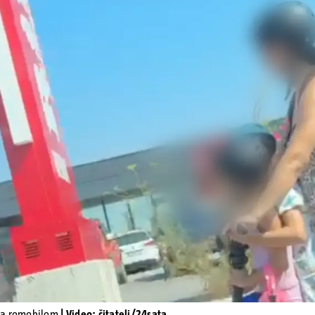
Pokretanje videa...
ja romobilom
| Video: čitatelj/24sata