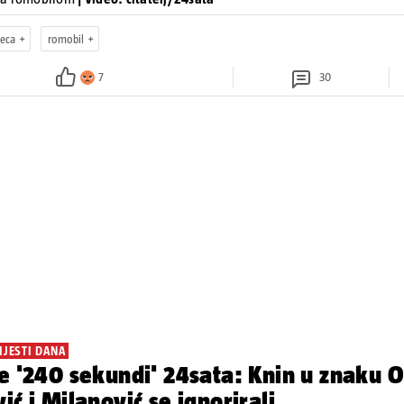
jeca
romobil
7
30
IJESTI DANA
e '240 sekundi' 24sata: Knin u znaku O
ić i Milanović se ignorirali...