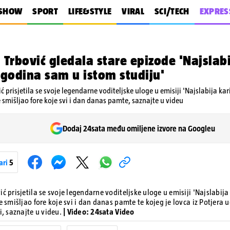
SHOW
SPORT
LIFE&STYLE
VIRAL
SCI/TECH
EXPRES
 Trbović gledala stare epizode 'Najslabi
 godina sam u istom studiju'
ć prisjetila se svoje legendarne voditeljske uloge u emisiji 'Najslabija kari
e smišljao fore koje svi i dan danas pamte, saznajte u videu
Dodaj 24sata među omiljene izvore na Googleu
ari
5
ć prisjetila se svoje legendarne voditeljske uloge u emisiji 'Najslabija 
e smišljao fore koje svi i dan danas pamte te kojeg je lovca iz Potjera 
i, saznajte u videu.
| Video: 24sata Video