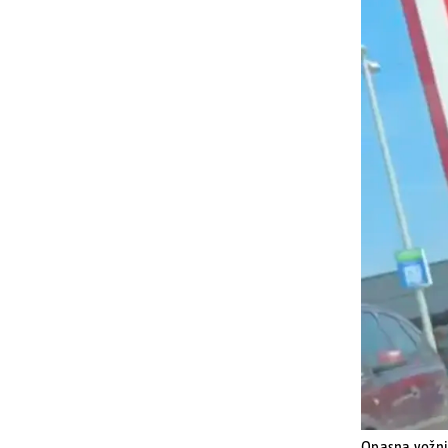
Opasna vožn