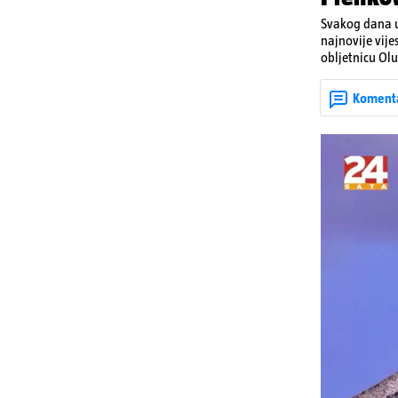
Svakog dana u
najnovije vije
obljetnicu Olu
u Kninu. Donos
upozorenjima 
Koment
Krško.