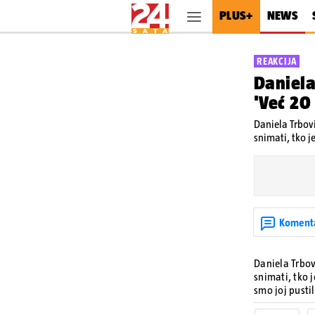
PLUS+
NEWS
REAKCIJA
Daniela
'Već 20
Daniela Trbovi
snimati, tko j
Koment
Daniela Trbovi
snimati, tko j
smo joj pustil