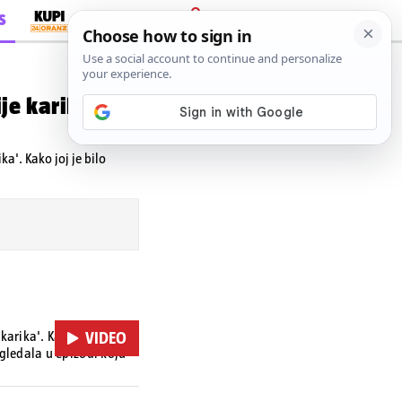
S
PRIJAVA
je karike':
ka'. Kako joj je bilo
karika'. Kako joj je bilo
VIDEO
ugledala u epizodi koju