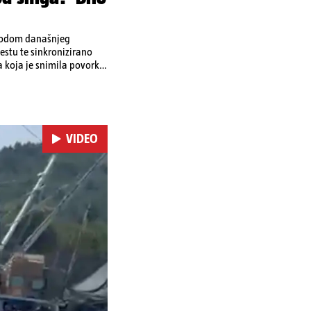
ovodom današnjeg
stu te sinkronizirano
a koja je snimila povorku.
a vrhove brodova i mahali
ra. Riječ je o
ržat će se i
m dalmatinskim igrama.
VIDEO