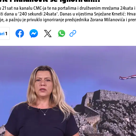
 21 sat na kanalu CMC-ja te na portalima i društvenim mrežama 24sata i V
sti dana u '240 sekundi 24sata'. Danas u vijestima Snježane Krnetić: Hrvats
je, a pažnju je privuklo ignoriranje predsjednika Zorana Milanovića i pr
imo i detalje o većim braniteljskim mirovinama, apelu obitelji Hrvata u k
nakon nove tragedije na električnom romobilu te smanjenju proizvodnje 
ari
1
Pokretanje videa...