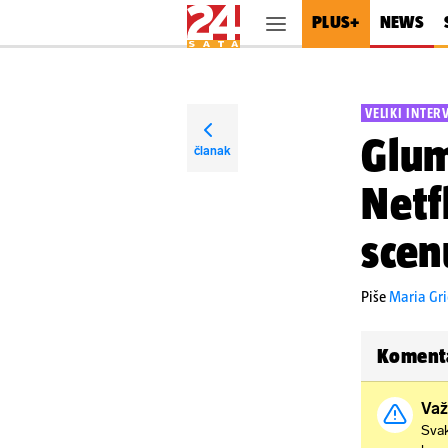
PLUS+
NEWS
VELIKI INTER
Glum
članak
Netf
scen
Piše
Maria Gr
Koment
Važ
Svak