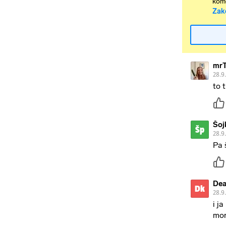
kome
Zak
mrT
28.9
to 
Šoj
Šp
28.9
Pa 
Dea
Dk
28.9
i j
mor