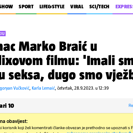
SHOW
SPORT
LIFE&STYLE
VIRAL
SCI/TECH
EXPRES
VJU
ac Marko Braić u
lixovom filmu: 'Imali s
u seksa, dugo smo vježb
igoryan Vučković
,
Karla Lemaić
,
četvrtak, 28.9.2023. u 12:39
ari
10
Re
na obavijest:
i korisnik koji želi komentirati članke obvezan je prethodno se upoznati s 