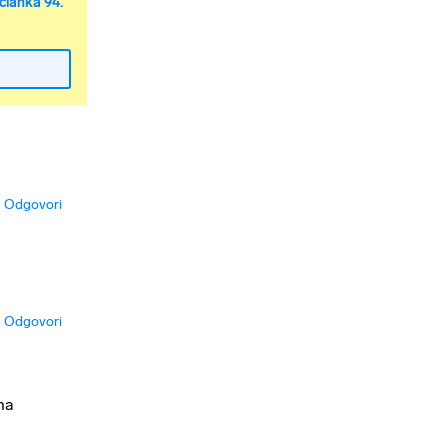
članka 94.
Odgovori
Odgovori
 na