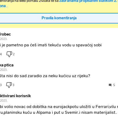
ntiranja na web portalu 24sata te sa
zabranama propisanim stavkom 2. 
ona
.
Pravila komentiranja
robec
.2023.
ti je pametno pa ćeš imati tekuću vodu u spavaćoj sobi
4
2
ka ptica
.2023.
šta nisi do sad zaradio za neku kućicu uz rijeku?
3
3
5
ktivirani korisnik
.2023.
a bi volio novac od dobitka na eurojackpotu uložiti u Ferrari,vilu
u,planinsku kuću u Alpama i put u Svemir..i nisam materijalist..