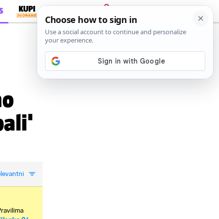
S
PRIJAVA
mo
ali'
levantni
Pravilima