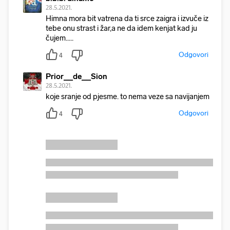
28.5.2021.
Himna mora bit vatrena da ti srce zaigra i izvuče iz
tebe onu strast i žar,a ne da idem kenjat kad ju
čujem.....
Odgovori
4
Prior__de__Sion
28.5.2021.
koje sranje od pjesme. to nema veze sa navijanjem
Odgovori
4