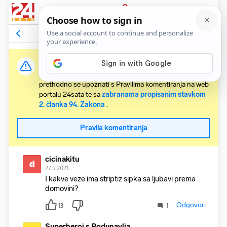
PRIJAVA
Komentari
28
Relevantni
Važna obavijest:
Svaki korisnik koji želi komentirati članke obvezan je
prethodno se upoznati s Pravilima komentiranja na web
portalu 24sata te sa
zabranama propisanim stavkom
2. članka 94. Zakona
.
Pravila komentiranja
cicinakitu
ci
27.5.2021.
I kakve veze ima striptiz sipka sa ljubavi prema
domovini?
Odgovori
13
1
Superheroj s Podunavlja