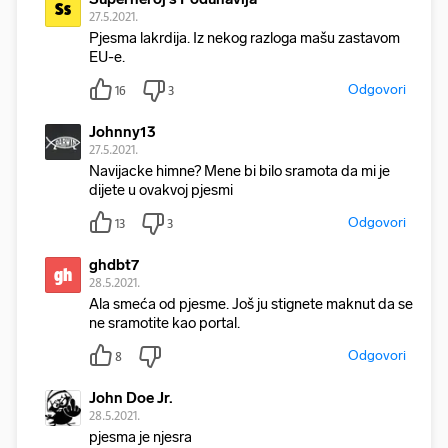
Ss
27.5.2021.
Pjesma lakrdija. Iz nekog razloga mašu zastavom
EU-e.
Odgovori
16
3
Johnny13
27.5.2021.
Navijacke himne? Mene bi bilo sramota da mi je
dijete u ovakvoj pjesmi
Odgovori
13
3
ghdbt7
gh
28.5.2021.
Ala smeća od pjesme. Još ju stignete maknut da se
ne sramotite kao portal.
Odgovori
8
John Doe Jr.
28.5.2021.
pjesma je njesra