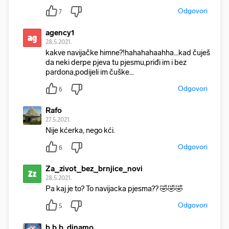
Odgovori
7
agency1
ag
28.5.2021.
kakve navijačke himne?!hahahahaahha...kad čuješ
da neki derpe pjeva tu pjesmu,priđi im i bez
pardona,podijeli im čuške...
Odgovori
6
Rafo
27.5.2021.
Nije kćerka, nego kći.
Odgovori
6
Za_zivot_bez_brnjice_novi
Zz
28.5.2021.
Pa kaj je to? To navijacka pjesma?? 🤣🤣🤣
Odgovori
5
b.b.b. dinamo