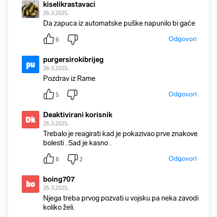
kiselikrastavaci
26.3.2025.
Da zapuca iz automatske puške napunilo bi gaće
Odgovori
6
purgersirokibrijeg
pu
26.3.2025.
Pozdrav iz Rame
Odgovori
5
Deaktivirani korisnik
Dk
26.3.2025.
Trebalo je reagirati kad je pokazivao prve znakove
bolesti . Sad je kasno .
Odgovori
6
2
boing707
bo
26.3.2025.
Njega treba prvog pozvati u vojsku pa neka zavodi
koliko želi.