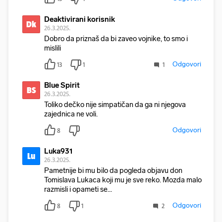
Deaktivirani korisnik
Dk
26.3.2025.
Dobro da priznaš da bi zaveo vojnike, to smo i
mislili
Odgovori
13
1
1
Blue Spirit
BS
26.3.2025.
Toliko dečko nije simpatičan da ga ni njegova
zajednica ne voli.
Odgovori
8
Luka931
Lu
26.3.2025.
Pametnije bi mu bilo da pogleda objavu don
Tomislava Lukaca koji mu je sve reko. Mozda malo
razmisli i opameti se...
Odgovori
8
1
2