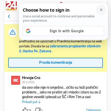
PRIJAVA
Komentari
27
Relevantni
Važna obavijest:
Svaki korisnik koji želi komentirati članke obvezan je
prethodno se upoznati s Pravilima komentiranja na web
portalu 24sata te sa
zabranama propisanim stavkom
2. članka 94. Zakona
.
Pravila komentiranja
Hrvoje Cro
HC
26.3.2025.
da ovo više nije ni smješno....očito su teži psihički
problemi.....iako ne pratim ali i mlado i staro su se 2
godine veselili i plesali uz ŠČ i Rim Tim,a sad j
Prikaži još ↓
Odgovori
13
1