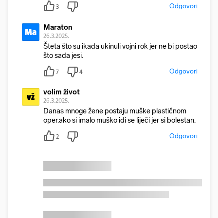
Odgovori
3
Maraton
Ma
26.3.2025.
Šteta što su ikada ukinuli vojni rok jer ne bi postao
što sada jesi.
Odgovori
7
4
volim život
vž
26.3.2025.
Danas mnoge žene postaju muške plastičnom
oper.ako si imalo muško idi se liječi jer si bolestan.
Odgovori
2